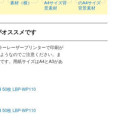
素材（横）
A4サイズ背
のA4サイズ
景素材
背景素材
がオススメです
カラーレーザープリンターで印刷が
ようなのでご注意ください。ま
です。用紙サイズはA4とA3があ
枚 LBP-WP110
枚 LBP-WP110