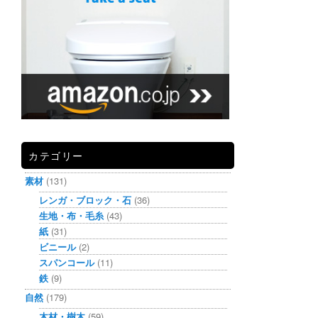
カテゴリー
素材
(131)
レンガ・ブロック・石
(36)
生地・布・毛糸
(43)
紙
(31)
ビニール
(2)
スパンコール
(11)
鉄
(9)
自然
(179)
木材・樹木
(59)