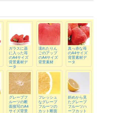
ガラスに器
濡れたりん
真っ赤な苺
に入った苺
ごのアップ
のA4サイズ
のA4サイズ
のA4サイズ
背景素材デ
背景素材デ
背景素材
ータ
ータ
グレープフ
フレッシュ
斜めから見
ルーツの断
なグレープ
たグレープ
面接写のA4
フルーツの
フルーツハ
サイズ背景
カット断面
ーフカット