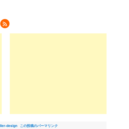
ク
リ
ッ
ク
し
て
eedly
で
購
読
新
し
い
ウ
ィ
ン
ド
ウ
で
開
き
ま
)
flier-design
この投稿のパーマリンク