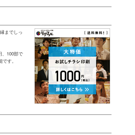
縁までしっ
円、100部で
能です。