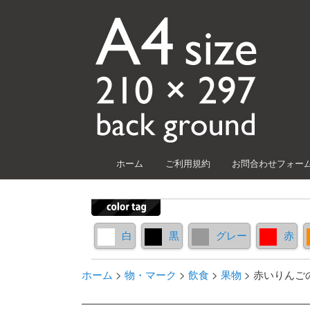
メインメニュー
ホーム
ご利用規約
お問合わせフォー
メインコンテンツへ移動
サブコンテンツへ移動
白
黒
グレー
赤
ホーム
>
物・マーク
>
飲食
>
果物
>
赤いりんご