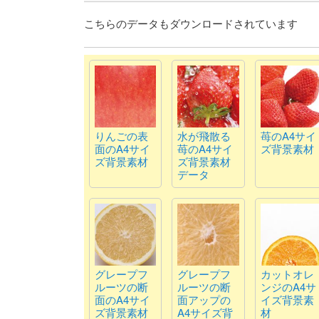
こちらのデータもダウンロードされています
りんごの表
水が飛散る
苺のA4サイ
面のA4サイ
苺のA4サイ
ズ背景素材
ズ背景素材
ズ背景素材
データ
グレープフ
グレープフ
カットオレ
ルーツの断
ルーツの断
ンジのA4サ
面のA4サイ
面アップの
イズ背景素
ズ背景素材
A4サイズ背
材