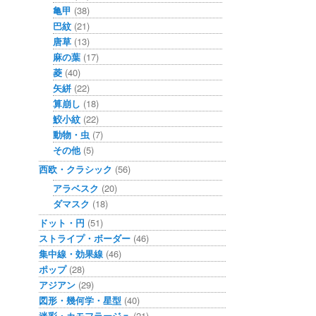
亀甲
(38)
巴紋
(21)
唐草
(13)
麻の葉
(17)
菱
(40)
矢絣
(22)
算崩し
(18)
鮫小紋
(22)
動物・虫
(7)
その他
(5)
西欧・クラシック
(56)
アラベスク
(20)
ダマスク
(18)
ドット・円
(51)
ストライプ・ボーダー
(46)
集中線・効果線
(46)
ポップ
(28)
アジアン
(29)
図形・幾何学・星型
(40)
迷彩・カモフラージュ
(21)