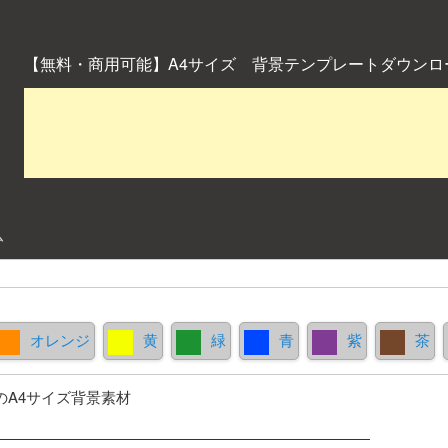
【無料・商用可能】A4サイズ 背景テンプレートダウンロ
ム
オレンジ
黄
緑
青
紫
茶
のA4サイズ背景素材