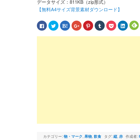
データサイズ：811KB（zip形式）
【無料A4サイズ背景素材ダウンロード】
Facebook
ク
ク
ク
ク
ク
ク
ク
で
リ
リ
リ
リ
リ
リ
リ
共
ッ
ッ
ッ
ッ
ッ
ッ
ッ
有
ク
ク
ク
ク
ク
ク
ク
す
し
し
し
し
し
し
し
る
て
て
て
て
て
て
て
に
Twitter
は
Google+
Pinterest
Tumblr
Pocket
LinkedIn
F
は
で
て
で
で
で
で
で
ク
共
な
共
共
共
シ
共
リ
有
ブ
有
有
有
ェ
有
ッ
(新
ッ
(新
(新
(新
ア
(新
(
ク
し
ク
し
し
し
(新
し
し
い
マ
い
い
い
し
い
て
ウ
ー
ウ
ウ
ウ
い
ウ
く
ィ
ク
ィ
ィ
ィ
ウ
ィ
だ
ン
で
ン
ン
ン
ィ
ン
さ
ド
共
ド
ド
ド
ン
ド
い
ウ
有
ウ
ウ
ウ
ド
ウ
(新
で
(新
で
で
で
ウ
で
し
開
し
開
開
開
で
開
い
き
い
き
き
き
開
き
ウ
ま
ウ
ま
ま
ま
き
ま
ィ
す)
ィ
す)
す)
す)
ま
す)
す
ン
ン
す)
ド
ド
ウ
ウ
で
で
開
開
き
き
ま
ま
カテゴリー:
物・マーク
,
果物
,
飲食
タグ:
縦
,
赤
作成者:
す)
す)