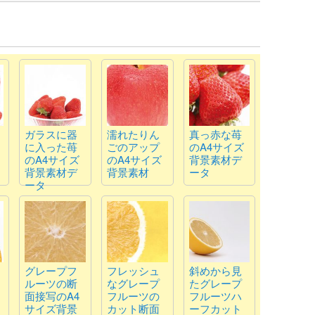
ガラスに器
濡れたりん
真っ赤な苺
に入った苺
ごのアップ
のA4サイズ
のA4サイズ
のA4サイズ
背景素材デ
背景素材デ
背景素材
ータ
ータ
グレープフ
フレッシュ
斜めから見
ルーツの断
なグレープ
たグレープ
面接写のA4
フルーツの
フルーツハ
サイズ背景
カット断面
ーフカット