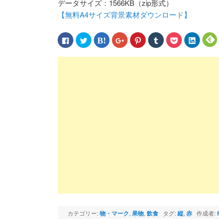
データサイズ：1566KB（zip形式）
【無料A4サイズ背景素材ダウンロード】
Facebook
ク
ク
ク
ク
ク
ク
ク
で
リ
リ
リ
リ
リ
リ
リ
共
ッ
ッ
ッ
ッ
ッ
ッ
ッ
有
ク
ク
ク
ク
ク
ク
ク
す
し
し
し
し
し
し
し
る
て
て
て
て
て
て
て
に
Twitter
は
Google+
Pinterest
Tumblr
Pocket
LinkedIn
F
は
で
て
で
で
で
で
で
ク
共
な
共
共
共
シ
共
リ
有
ブ
有
有
有
ェ
有
ッ
(新
ッ
(新
(新
(新
ア
(新
(
ク
し
ク
し
し
し
(新
し
し
い
マ
い
い
い
し
い
て
ウ
ー
ウ
ウ
ウ
い
ウ
く
ィ
ク
ィ
ィ
ィ
ウ
ィ
だ
ン
で
ン
ン
ン
ィ
ン
さ
ド
共
ド
ド
ド
ン
ド
い
ウ
有
ウ
ウ
ウ
ド
ウ
(新
で
(新
で
で
で
ウ
で
し
開
し
開
開
開
で
開
い
き
い
き
き
き
開
き
ウ
ま
ウ
ま
ま
ま
き
ま
ィ
す)
ィ
す)
す)
す)
ま
す)
す
ン
ン
す)
ド
ド
ウ
ウ
で
で
開
開
き
き
ま
ま
カテゴリー:
物・マーク
,
果物
,
飲食
タグ:
縦
,
赤
作成者:
す)
す)