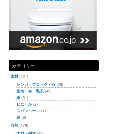
カテゴリー
素材
(131)
レンガ・ブロック・石
(36)
生地・布・毛糸
(43)
紙
(31)
ビニール
(2)
スパンコール
(11)
鉄
(9)
自然
(179)
木材・樹木
(59)