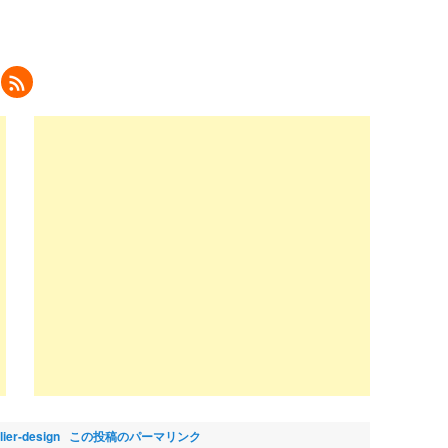
ク
リ
ッ
ク
し
て
eedly
で
購
読
新
し
い
ウ
ィ
ン
ド
ウ
で
開
き
ま
)
flier-design
この投稿のパーマリンク