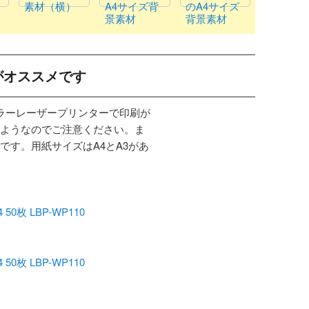
素材（横）
A4サイズ背
のA4サイズ
景素材
背景素材
がオススメです
カラーレーザープリンターで印刷が
ようなのでご注意ください。ま
です。用紙サイズはA4とA3があ
枚 LBP-WP110
枚 LBP-WP110