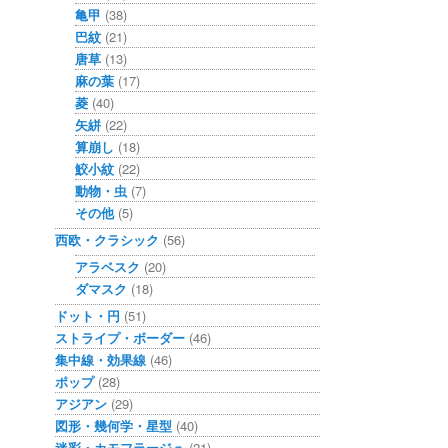
亀甲
(38)
巴紋
(21)
唐草
(13)
麻の葉
(17)
菱
(40)
矢絣
(22)
算崩し
(18)
鮫小紋
(22)
動物・虫
(7)
その他
(5)
西欧・クラシック
(56)
アラベスク
(20)
ダマスク
(18)
ドット・円
(51)
ストライプ・ボーダー
(46)
集中線・効果線
(46)
ポップ
(28)
アジアン
(29)
図形・幾何学・星型
(40)
迷彩・カモフラージュ
(21)