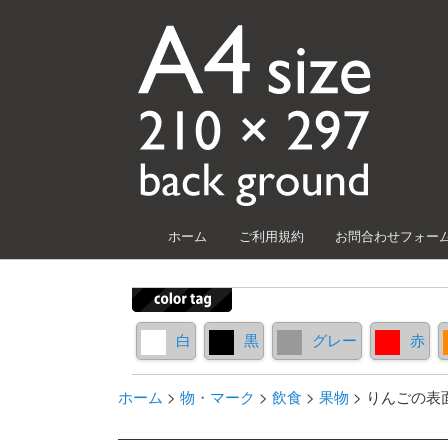
メインメニュー
ホーム
ご利用規約
お問合わせフォー
メインコンテンツへ移動
サブコンテンツへ移動
白
黒
グレー
赤
ホーム
>
物・マーク
>
飲食
>
果物
>
りんごの表