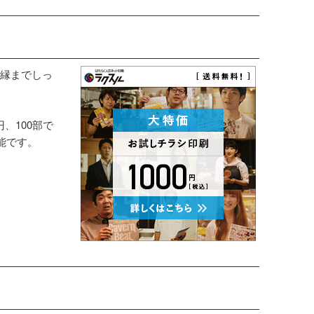
縁までしっ
円、100部で
能です。