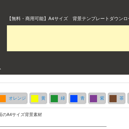
【無料・商用可能】A4サイズ 背景テンプレートダウンロ
ム
オレンジ
黄
緑
青
紫
茶
面のA4サイズ背景素材