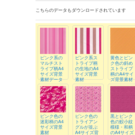
こちらのデータもダウンロードされています
ピンク系の
ピンク系ス
黄色とピン
マルチスト
トライプ柄
ク色の斜め
ライプ柄A4
の生地のA4
ストライプ
サイズ背景
サイズ背景
柄のA4サイ
素材データ
素材
ズ背景素材
ピンク色の
ピンク色の
黒とピンク
迷彩柄のA4
トライアン
色の鮫小紋
サイズ背景
グルが並ぶ
模様・和柄
素材
A4サイズ背
のA4サイズ