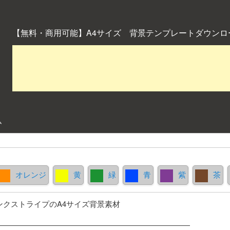
【無料・商用可能】A4サイズ 背景テンプレートダウンロ
ム
オレンジ
黄
緑
青
紫
茶
ンクストライプのA4サイズ背景素材