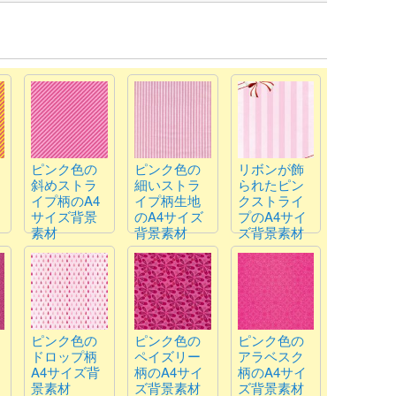
ピンク色の
ピンク色の
リボンが飾
斜めストラ
細いストラ
られたピン
イプ柄のA4
イプ柄生地
クストライ
サイズ背景
のA4サイズ
プのA4サイ
素材
背景素材
ズ背景素材
ピンク色の
ピンク色の
ピンク色の
ドロップ柄
ペイズリー
アラベスク
A4サイズ背
柄のA4サイ
柄のA4サイ
景素材
ズ背景素材
ズ背景素材