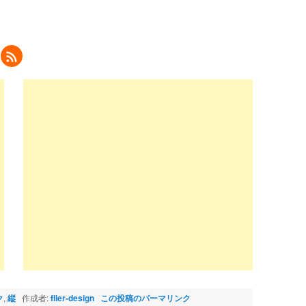
ク
リ
ッ
ク
し
て
eedly
で
購
読
新
し
い
ウ
ィ
ン
ド
ウ
で
開
き
ま
)
ク
,
縦
作成者:
flier-design
この投稿のパーマリンク