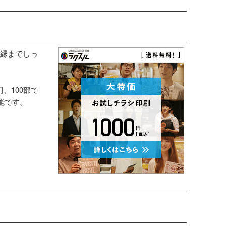
縁までしっ
円、100部で
能です。