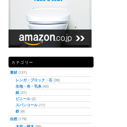
カテゴリー
素材
(131)
レンガ・ブロック・石
(36)
生地・布・毛糸
(43)
紙
(31)
ビニール
(2)
スパンコール
(11)
鉄
(9)
自然
(179)
木材・樹木
(59)