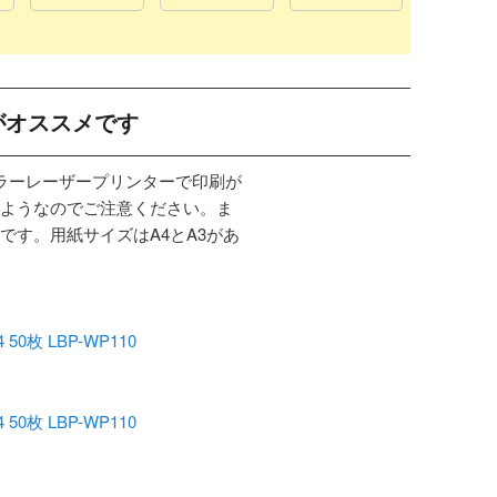
がオススメです
カラーレーザープリンターで印刷が
ようなのでご注意ください。ま
です。用紙サイズはA4とA3があ
枚 LBP-WP110
枚 LBP-WP110