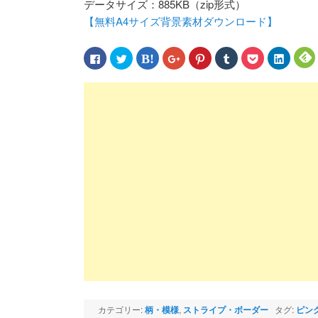
データサイズ：885KB（zip形式）
【無料A4サイズ背景素材ダウンロード】
Facebook
ク
ク
ク
ク
ク
ク
ク
で
リ
リ
リ
リ
リ
リ
リ
共
ッ
ッ
ッ
ッ
ッ
ッ
ッ
有
ク
ク
ク
ク
ク
ク
ク
す
し
し
し
し
し
し
し
る
て
て
て
て
て
て
て
に
Twitter
は
Google+
Pinterest
Tumblr
Pocket
LinkedIn
F
は
で
て
で
で
で
で
で
ク
共
な
共
共
共
シ
共
リ
有
ブ
有
有
有
ェ
有
ッ
(新
ッ
(新
(新
(新
ア
(新
(
ク
し
ク
し
し
し
(新
し
し
い
マ
い
い
い
し
い
て
ウ
ー
ウ
ウ
ウ
い
ウ
く
ィ
ク
ィ
ィ
ィ
ウ
ィ
だ
ン
で
ン
ン
ン
ィ
ン
さ
ド
共
ド
ド
ド
ン
ド
い
ウ
有
ウ
ウ
ウ
ド
ウ
(新
で
(新
で
で
で
ウ
で
し
開
し
開
開
開
で
開
い
き
い
き
き
き
開
き
ウ
ま
ウ
ま
ま
ま
き
ま
ィ
す)
ィ
す)
す)
す)
ま
す)
す
ン
ン
す)
ド
ド
ウ
ウ
で
で
開
開
き
き
ま
ま
カテゴリー:
柄・模様
,
ストライプ・ボーダー
タグ:
ピン
す)
す)