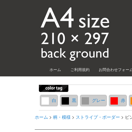
メインメニュー
ホーム
ご利用規約
お問合わせフォー
メインコンテンツへ移動
サブコンテンツへ移動
白
黒
グレー
赤
ホーム
>
柄・模様
>
ストライプ・ボーダー
>
ピ