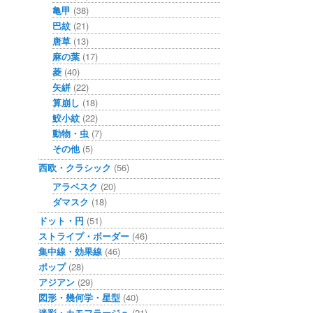
亀甲
(38)
巴紋
(21)
唐草
(13)
麻の葉
(17)
菱
(40)
矢絣
(22)
算崩し
(18)
鮫小紋
(22)
動物・虫
(7)
その他
(5)
西欧・クラシック
(56)
アラベスク
(20)
ダマスク
(18)
ドット・円
(51)
ストライプ・ボーダー
(46)
集中線・効果線
(46)
ポップ
(28)
アジアン
(29)
図形・幾何学・星型
(40)
迷彩・カモフラージュ
(21)