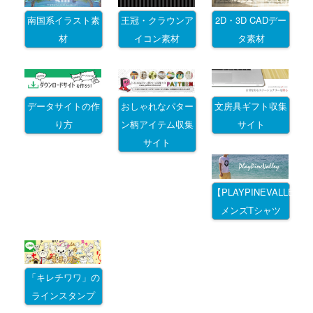
南国系イラスト素
王冠・クラウンア
2D・3D CADデー
材
イコン素材
タ素材
データサイトの作
おしゃれなパター
文房具ギフト収集
り方
ン柄アイテム収集
サイト
サイト
【PLAYPINEVALLEY
メンズTシャツ
「キレチワワ」の
ラインスタンプ