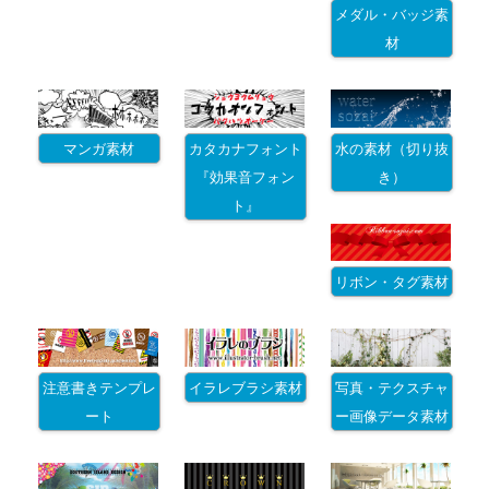
メダル・バッジ素
材
マンガ素材
カタカナフォント
水の素材（切り抜
『効果音フォン
き）
ト』
リボン・タグ素材
注意書きテンプレ
イラレブラシ素材
写真・テクスチャ
ート
ー画像データ素材