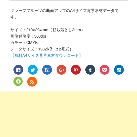
グレープフルーツの断面アップのA4サイズ背景素材データで
す。
サイズ：210×294mm（裁ち落とし3mm）
画像解像度：300dpi
カラー：CMYK
データサイズ：1382KB（zip形式）
【無料A4サイズ背景素材ダウンロード】
Facebook
ク
ク
ク
ク
ク
ク
ク
で
リ
リ
リ
リ
リ
リ
リ
共
ッ
ッ
ッ
ッ
ッ
ッ
ッ
有
ク
ク
ク
ク
ク
ク
ク
ク
す
し
し
し
し
し
し
し
リ
る
て
て
て
て
て
て
て
ッ
に
Twitter
は
Google+
Pinterest
Tumblr
Pocket
LinkedIn
ク
は
で
て
で
で
で
で
で
し
ク
共
な
共
共
共
シ
共
て
リ
有
ブ
有
有
有
ェ
有
Feedly
ッ
(新
ッ
(新
(新
(新
ア
(新
で
ク
し
ク
し
し
し
(新
し
購
し
い
マ
い
い
い
し
い
読
て
ウ
ー
ウ
ウ
ウ
い
ウ
(新
く
ィ
ク
ィ
ィ
ィ
ウ
ィ
し
だ
ン
で
ン
ン
ン
ィ
ン
い
さ
ド
共
ド
ド
ド
ン
ド
ウ
い
ウ
有
ウ
ウ
ウ
ド
ウ
ィ
(新
で
(新
で
で
で
ウ
で
ン