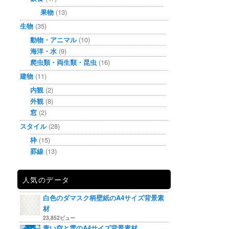
果物
(13)
生物
(35)
動物・アニマル
(10)
海洋・水
(9)
爬虫類・両生類・昆虫
(16)
建物
(11)
内観
(2)
外観
(8)
窓
(2)
スタイル
(28)
枠
(15)
罫線
(13)
人気のデータ
白色のダマスク柄壁紙のA4サイズ背景素
材
23,852ビュー
青い空と雲のA4サイズ背景素材