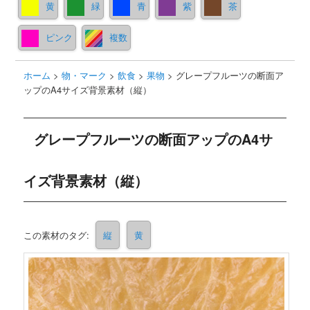
黄
緑
青
紫
茶
ピンク
複数
ホーム
>
物・マーク
>
飲食
>
果物
>
グレープフルーツの断面ア
ップのA4サイズ背景素材（縦）
グレープフルーツの断面アップのA4サ
イズ背景素材（縦）
この素材のタグ:
縦
黄