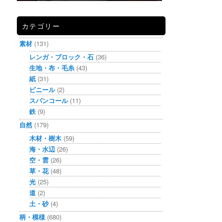
カテゴリー
素材
(131)
レンガ・ブロック・石
(36)
生地・布・毛糸
(43)
紙
(31)
ビニール
(2)
スパンコール
(11)
鉄
(9)
自然
(179)
木材・樹木
(59)
海・水辺
(26)
空・雲
(26)
草・花
(48)
光
(25)
道
(2)
土・砂
(4)
柄・模様
(680)