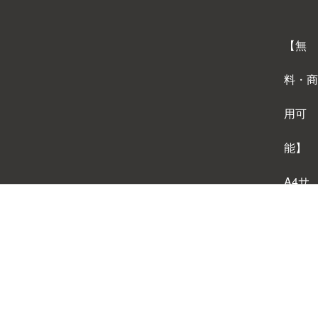
【無
料・商
用可
能】
A4サ
イズ
背景テ
ンプレ
ートダ