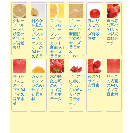
グレー
斜めか
フレッ
グレー
赤いり
真っ赤
プフル
ら見た
シュな
プフル
んごの
な苺の
ーツの
グレー
グレー
ーツの
A4サイ
A4サイ
断面の
プフル
プフル
断面接
ズ背景
ズ背景
A4サイ
ーツハ
ーツの
写のA4
素材
素材デ
ズ背景
ーフカ
カット
サイズ
ータ
素材
ットの
断面 A4
背景素
A4サイ
サイズ
材
ズ背景
背景素
（横）
素材
材
濡れた
カット
水が飛
ガラス
苺のA4
りんご
りんご
オレン
散る苺
に器に
サイズ
の表面
のアッ
ジのA4
のA4サ
入った
背景素
のA4サ
プのA4
サイズ
イズ背
苺のA4
材
イズ背
サイズ
背景素
景素材
サイズ
景素材
背景素
材
データ
背景素
材
材デー
タ