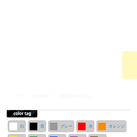
ウンロ
ードサ
イト
メインメニュー
ホーム
ご利用規約
お問合わせフォーム
メインコンテンツへ移動
サブコンテンツへ移動
白
黒
グレー
赤
オレンジ