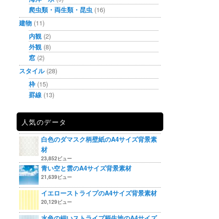
爬虫類・両生類・昆虫
(16)
建物
(11)
内観
(2)
外観
(8)
窓
(2)
スタイル
(28)
枠
(15)
罫線
(13)
人気のデータ
白色のダマスク柄壁紙のA4サイズ背景素
材
23,852ビュー
青い空と雲のA4サイズ背景素材
21,639ビュー
イエローストライプのA4サイズ背景素材
20,129ビュー
水色の細いストライプ柄生地のA4サイズ