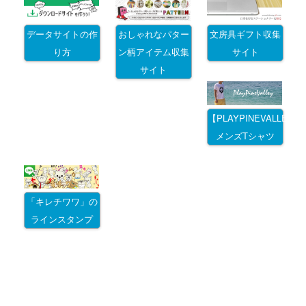
データサイトの作
おしゃれなパター
文房具ギフト収集
り方
ン柄アイテム収集
サイト
サイト
【PLAYPINEVALLEY
メンズTシャツ
「キレチワワ」の
ラインスタンプ