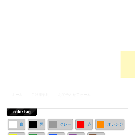
ウンロ
ードサ
イト
メインメニュー
ホーム
ご利用規約
お問合わせフォーム
メインコンテンツへ移動
サブコンテンツへ移動
白
黒
グレー
赤
オレンジ