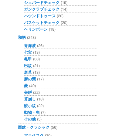
シェパードチェック
(19)
ガンクラブチェック
(14)
ハウンドトゥース
(20)
バスケットチェック
(20)
ヘリンボーン
(18)
和柄
(243)
青海波
(26)
七宝
(13)
亀甲
(38)
巴紋
(21)
唐草
(13)
麻の葉
(17)
菱
(40)
矢絣
(22)
算崩し
(18)
鮫小紋
(22)
動物・虫
(7)
その他
(5)
西欧・クラシック
(56)
アラベスク
(20)