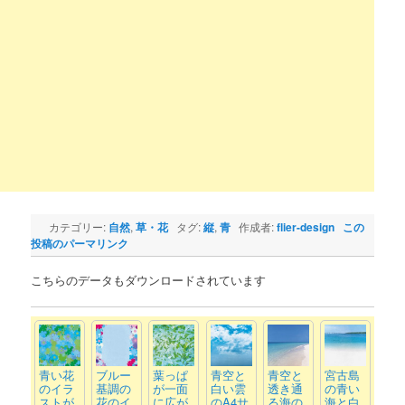
カテゴリー:
自然
,
草・花
タグ:
縦
,
青
作成者:
flier-design
この
投稿のパーマリンク
こちらのデータもダウンロードされています
青い花
ブルー
葉っぱ
青空と
青空と
宮古島
のイラ
基調の
が一面
白い雲
透き通
の青い
ストが
花のイ
に広が
のA4サ
る海の
海と白