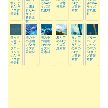
散らば
ラスト
るA4サ
イズ背
A4サイ
浜のA4
るA4サ
に囲ま
イズ背
景素材
ズ背景
サイズ
イズ背
れたA4
景素材
素材
背景素
景素材
サイズ
材
背景素
材
薄っす
海の中
海の中
海と空
青い空
ブルー
ら青い
の珊瑚
の珊瑚
のA4サ
に向か
バック
木目・
のA4サ
のA4サ
イズ背
うヤシ
のヤシ
フロー
イズ背
イズ背
景素材
の木の
の木の
リング
景素材
景素材
A4サイ
A4サイ
のA4サ
ズ背景
ズ背景
イズ背
素材
素材
景素材