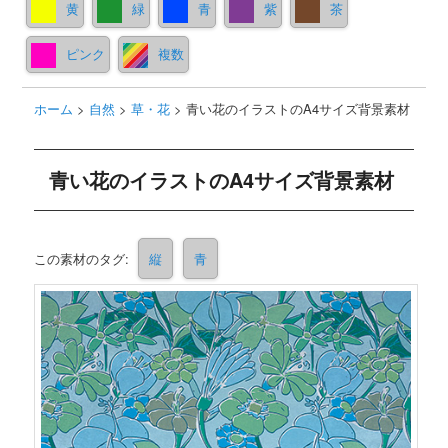
黄
緑
青
紫
茶
ピンク
複数
ホーム
>
自然
>
草・花
>
青い花のイラストのA4サイズ背景素材
青い花のイラストのA4サイズ背景素材
この素材のタグ:
縦
青