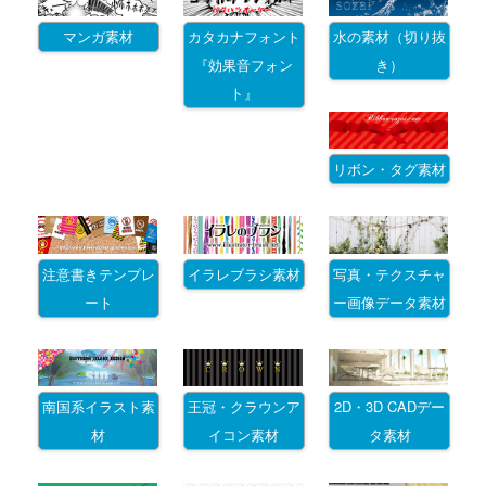
マンガ素材
カタカナフォント
水の素材（切り抜
『効果音フォン
き）
ト』
リボン・タグ素材
注意書きテンプレ
イラレブラシ素材
写真・テクスチャ
ート
ー画像データ素材
南国系イラスト素
王冠・クラウンア
2D・3D CADデー
材
イコン素材
タ素材