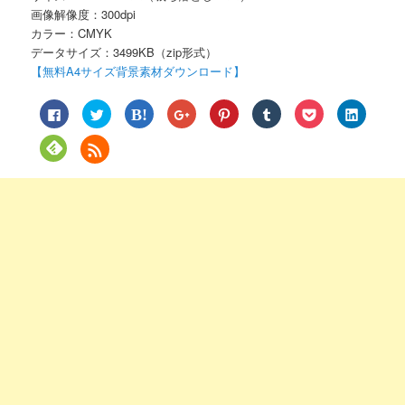
画像解像度：300dpi
カラー：CMYK
データサイズ：3499KB（zip形式）
【無料A4サイズ背景素材ダウンロード】
Facebook
ク
ク
ク
ク
ク
ク
ク
で
リ
リ
リ
リ
リ
リ
リ
共
ッ
ッ
ッ
ッ
ッ
ッ
ッ
有
ク
ク
ク
ク
ク
ク
ク
ク
す
し
し
し
し
し
し
し
リ
る
て
て
て
て
て
て
て
ッ
に
Twitter
は
Google+
Pinterest
Tumblr
Pocket
LinkedIn
ク
は
で
て
で
で
で
で
で
し
ク
共
な
共
共
共
シ
共
て
リ
有
ブ
有
有
有
ェ
有
Feedly
ッ
(新
ッ
(新
(新
(新
ア
(新
で
ク
し
ク
し
し
し
(新
し
購
し
い
マ
い
い
い
し
い
読
て
ウ
ー
ウ
ウ
ウ
い
ウ
(新
く
ィ
ク
ィ
ィ
ィ
ウ
ィ
し
だ
ン
で
ン
ン
ン
ィ
ン
い
さ
ド
共
ド
ド
ド
ン
ド
ウ
い
ウ
有
ウ
ウ
ウ
ド
ウ
ィ
(新
で
(新
で
で
で
ウ
で
ン
し
開
し
開
開
開
で
開
ド
い
き
い
き
き
き
開
き
ウ
ウ
ま
ウ
ま
ま
ま
き
ま
で
ィ
す)
ィ
す)
す)
す)
ま
す)
開
ン
ン
す)
き
ド
ド
ま
ウ
ウ
す)
で
で
開
開