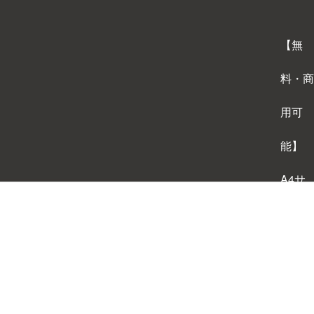
【無
料・商
用可
能】
A4サ
イズ
背景テ
ンプレ
ートダ