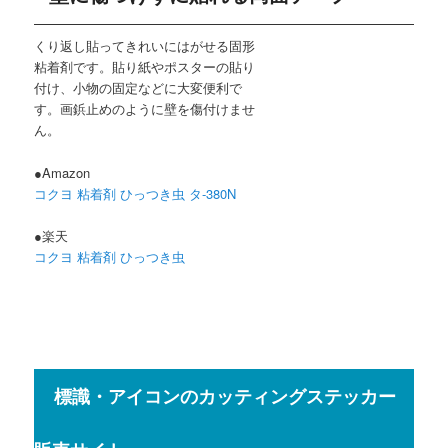
くり返し貼ってきれいにはがせる固形
粘着剤です。貼り紙やポスターの貼り
付け、小物の固定などに大変便利で
す。画鋲止めのように壁を傷付けませ
ん。
●Amazon
コクヨ 粘着剤 ひっつき虫 タ-380N
●楽天
コクヨ 粘着剤 ひっつき虫
標識・アイコンのカッティングステッカー