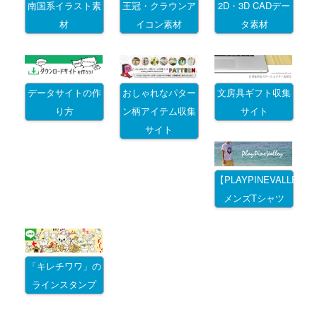
南国系イラスト素
王冠・クラウンア
2D・3D CADデー
材
イコン素材
タ素材
データサイトの作
おしゃれなパター
文房具ギフト収集
り方
ン柄アイテム収集
サイト
サイト
【PLAYPINEVALLEY
メンズTシャツ
「キレチワワ」の
ラインスタンプ