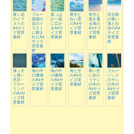
青い花
ブルー
葉っぱ
青空と
青空と
宮古島
のイラ
基調の
が一面
白い雲
透き通
の青い
ストの
花のイ
に広が
のA4サ
る海の
海と白
A4サイ
ラスト
るA4サ
イズ背
A4サイ
浜のA4
ズ背景
に囲ま
イズ背
景素材
ズ背景
サイズ
素材
れたA4
景素材
素材
背景素
サイズ
材
背景素
材
薄っす
海の中
海の中
海と空
青い空
ブルー
ら青い
の珊瑚
の珊瑚
のA4サ
に向か
バック
木目・
のA4サ
のA4サ
イズ背
うヤシ
のヤシ
フロー
イズ背
イズ背
景素材
の木の
の木の
リング
景素材
景素材
A4サイ
A4サイ
のA4サ
ズ背景
ズ背景
イズ背
素材
素材
景素材