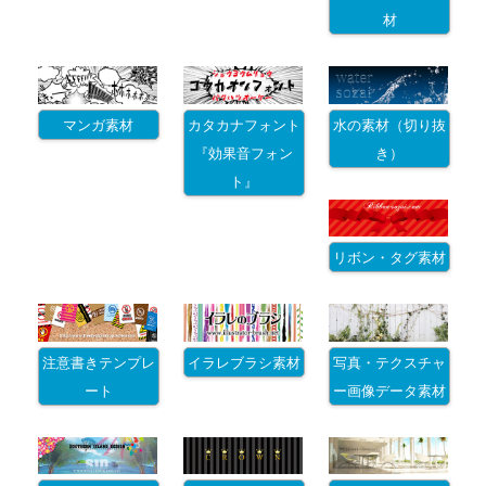
材
マンガ素材
カタカナフォント
水の素材（切り抜
『効果音フォン
き）
ト』
リボン・タグ素材
注意書きテンプレ
イラレブラシ素材
写真・テクスチャ
ート
ー画像データ素材