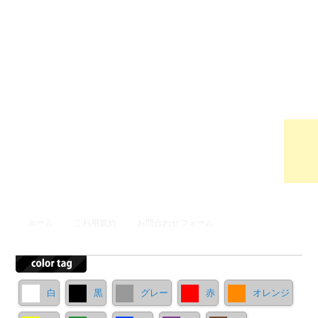
ウンロ
ードサ
イト
メインメニュー
ホーム
ご利用規約
お問合わせフォーム
メインコンテンツへ移動
サブコンテンツへ移動
白
黒
グレー
赤
オレンジ