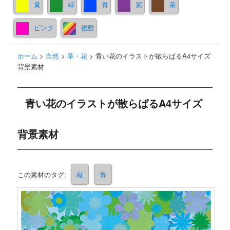
黄
緑
青
紫
茶
ピンク
複数
ホーム
>
自然
>
草・花
>
青い花のイラストが散らばるA4サイズ
背景素材
青い花のイラストが散らばるA4サイズ
背景素材
この素材のタグ:
縦
青