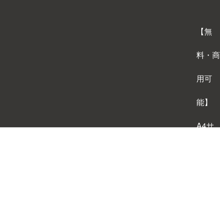
【無
料・商
用可
能】
A4サ
イズ
背景テ
ンプレ
ートダ