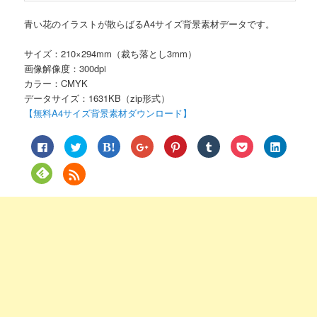
青い花のイラストが散らばるA4サイズ背景素材データです。
サイズ：210×294mm（裁ち落とし3mm）
画像解像度：300dpi
カラー：CMYK
データサイズ：1631KB（zip形式）
【無料A4サイズ背景素材ダウンロード】
Facebook
ク
ク
ク
ク
ク
ク
ク
で
リ
リ
リ
リ
リ
リ
リ
共
ッ
ッ
ッ
ッ
ッ
ッ
ッ
有
ク
ク
ク
ク
ク
ク
ク
ク
す
し
し
し
し
し
し
し
リ
る
て
て
て
て
て
て
て
ッ
に
Twitter
は
Google+
Pinterest
Tumblr
Pocket
LinkedIn
ク
は
で
て
で
で
で
で
で
し
ク
共
な
共
共
共
シ
共
て
リ
有
ブ
有
有
有
ェ
有
Feedly
ッ
(新
ッ
(新
(新
(新
ア
(新
で
ク
し
ク
し
し
し
(新
し
購
し
い
マ
い
い
い
し
い
読
て
ウ
ー
ウ
ウ
ウ
い
ウ
(新
く
ィ
ク
ィ
ィ
ィ
ウ
ィ
し
だ
ン
で
ン
ン
ン
ィ
ン
い
さ
ド
共
ド
ド
ド
ン
ド
ウ
い
ウ
有
ウ
ウ
ウ
ド
ウ
ィ
(新
で
(新
で
で
で
ウ
で
ン
し
開
し
開
開
開
で
開
ド
い
き
い
き
き
き
開
き
ウ