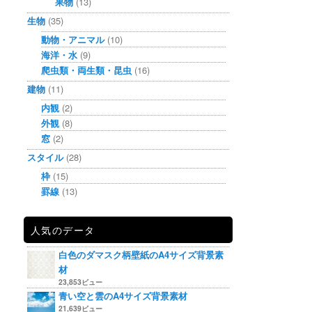
果物
(13)
生物
(35)
動物・アニマル
(10)
海洋・水
(9)
爬虫類・両生類・昆虫
(16)
建物
(11)
内観
(2)
外観
(8)
窓
(2)
スタイル
(28)
枠
(15)
罫線
(13)
人気のデータ
白色のダマスク柄壁紙のA4サイズ背景素
材
23,853ビュー
青い空と雲のA4サイズ背景素材
21,639ビュー