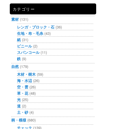
カテゴリー
素材
(131)
レンガ・ブロック・石
(36)
生地・布・毛糸
(43)
紙
(31)
ビニール
(2)
スパンコール
(11)
鉄
(9)
自然
(179)
木材・樹木
(59)
海・水辺
(26)
空・雲
(26)
草・花
(48)
光
(25)
道
(2)
土・砂
(4)
柄・模様
(680)
チェック
(139)