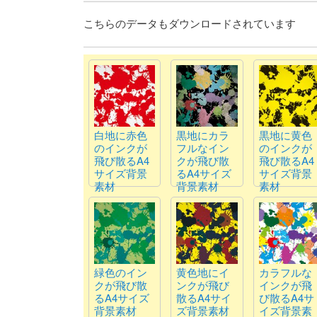
こちらのデータもダウンロードされています
白地に赤色
黒地にカラ
黒地に黄色
のインクが
フルなイン
のインクが
飛び散るA4
クが飛び散
飛び散るA4
サイズ背景
るA4サイズ
サイズ背景
素材
背景素材
素材
緑色のイン
黄色地にイ
カラフルな
クが飛び散
ンクが飛び
インクが飛
るA4サイズ
散るA4サイ
び散るA4サ
背景素材
ズ背景素材
イズ背景素