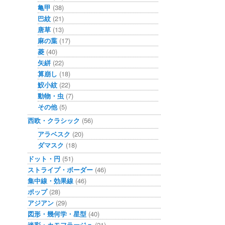
亀甲
(38)
巴紋
(21)
唐草
(13)
麻の葉
(17)
菱
(40)
矢絣
(22)
算崩し
(18)
鮫小紋
(22)
動物・虫
(7)
その他
(5)
西欧・クラシック
(56)
アラベスク
(20)
ダマスク
(18)
ドット・円
(51)
ストライプ・ボーダー
(46)
集中線・効果線
(46)
ポップ
(28)
アジアン
(29)
図形・幾何学・星型
(40)
迷彩・カモフラージュ
(21)