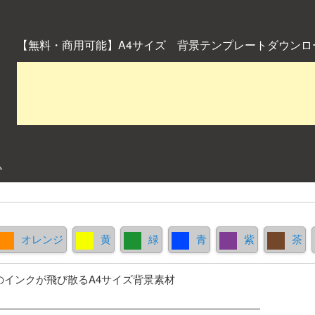
【無料・商用可能】A4サイズ 背景テンプレートダウンロ
ム
オレンジ
黄
緑
青
紫
茶
のインクが飛び散るA4サイズ背景素材