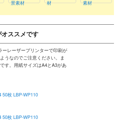
景素材
材
素材
がオススメです
カラーレーザープリンターで印刷が
ようなのでご注意ください。ま
です。用紙サイズはA4とA3があ
枚 LBP-WP110
枚 LBP-WP110