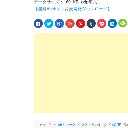
データサイズ：1691KB（zip形式）
【無料A4サイズ背景素材ダウンロード】
Facebook
ク
ク
ク
ク
ク
ク
ク
で
リ
リ
リ
リ
リ
リ
リ
共
ッ
ッ
ッ
ッ
ッ
ッ
ッ
有
ク
ク
ク
ク
ク
ク
ク
す
し
し
し
し
し
し
し
る
て
て
て
て
て
て
て
に
Twitter
は
Google+
Pinterest
Tumblr
Pocket
LinkedIn
F
は
で
て
で
で
で
で
で
ク
共
な
共
共
共
シ
共
リ
有
ブ
有
有
有
ェ
有
ッ
(新
ッ
(新
(新
(新
ア
(新
(
ク
し
ク
し
し
し
(新
し
し
い
マ
い
い
い
し
い
て
ウ
ー
ウ
ウ
ウ
い
ウ
く
ィ
ク
ィ
ィ
ィ
ウ
ィ
だ
ン
で
ン
ン
ン
ィ
ン
さ
ド
共
ド
ド
ド
ン
ド
い
ウ
有
ウ
ウ
ウ
ド
ウ
(新
で
(新
で
で
で
ウ
で
し
開
し
開
開
開
で
開
い
き
い
き
き
き
開
き
ウ
ま
ウ
ま
ま
ま
き
ま
ィ
す)
ィ
す)
す)
す)
ま
す)
す
ン
ン
す)
ド
ド
ウ
ウ
で
で
開
開
き
き
ま
ま
カテゴリー:
物・マーク
,
インク・ペンキ
タグ:
縦
,
茶
作
す)
す)