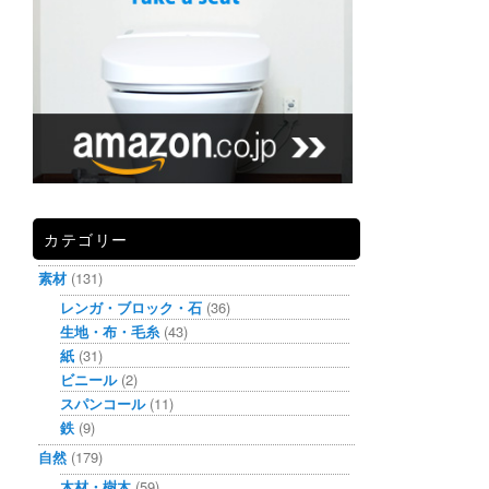
カテゴリー
素材
(131)
レンガ・ブロック・石
(36)
生地・布・毛糸
(43)
紙
(31)
ビニール
(2)
スパンコール
(11)
鉄
(9)
自然
(179)
木材・樹木
(59)