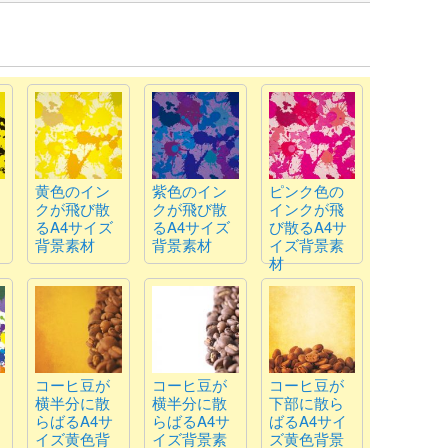
黄色のイン
紫色のイン
ピンク色の
クが飛び散
クが飛び散
インクが飛
るA4サイズ
るA4サイズ
び散るA4サ
背景素材
背景素材
イズ背景素
材
コーヒ豆が
コーヒ豆が
コーヒ豆が
横半分に散
横半分に散
下部に散ら
らばるA4サ
らばるA4サ
ばるA4サイ
イズ黄色背
イズ背景素
ズ黄色背景