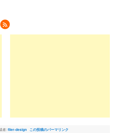
ク
リ
ッ
ク
し
て
eedly
で
購
読
新
し
い
ウ
ィ
ン
ド
ウ
で
開
き
ま
)
成者:
flier-design
この投稿のパーマリンク