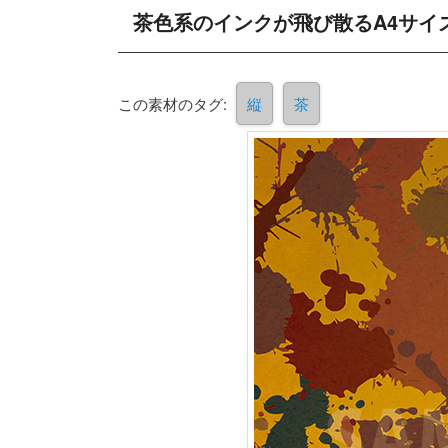
茶色系のインクが飛び散るA4サイ
この素材のタグ:
縦
茶