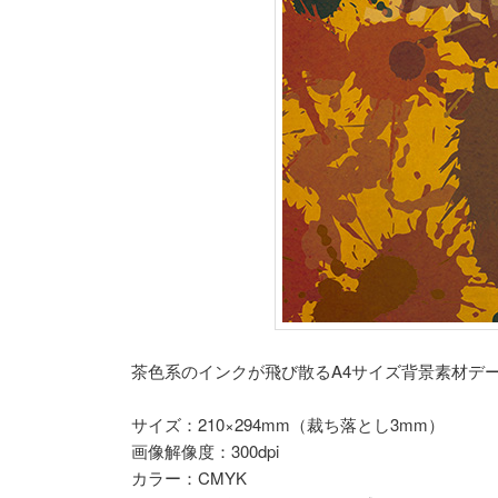
茶色系のインクが飛び散るA4サイズ背景素材デ
サイズ：210×294mm（裁ち落とし3mm）
画像解像度：300dpi
カラー：CMYK