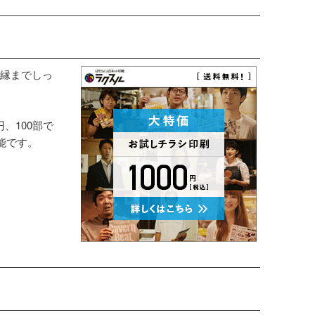
縁までしっ
円、100部で
能です。