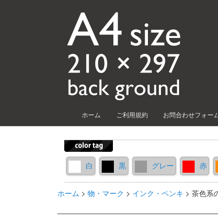
メインメニュー
ホーム
ご利用規約
お問合わせフォー
メインコンテンツへ移動
サブコンテンツへ移動
白
黒
グレー
赤
ホーム
>
物・マーク
>
インク・ペンキ
>
茶色系