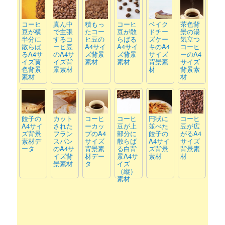
コーヒ
真ん中
積もっ
コーヒ
ベイク
茶色背
豆が横
で主張
たコー
豆が散
ドチー
景の湯
半分に
するコ
ヒ豆の
らばる
ズケー
気立つ
散らば
ーヒ豆
A4サイ
A4サイ
キのA4
コーヒ
るA4サ
のA4サ
ズ背景
ズ背景
サイズ
ーのA4
イズ黄
イズ背
素材
素材
背景素
サイズ
色背景
景素材
材
背景素
素材
材
餃子の
カット
コーヒ
コーヒ
円状に
コーヒ
A4サイ
された
ーカッ
豆が上
並べた
豆が広
ズ背景
フラン
プのA4
部分に
餃子の
がるA4
素材デ
スパン
サイズ
散らば
A4サイ
サイズ
ータ
のA4サ
背景素
る白背
ズ背景
背景素
イズ背
材デー
景A4サ
素材
材
景素材
タ
イズ
（縦）
素材