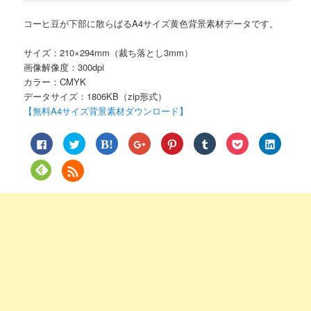
コーヒ豆が下部に散らばるA4サイズ黄色背景素材データです。
サイズ：210×294mm（裁ち落とし3mm）
画像解像度：300dpi
カラー：CMYK
データサイズ：1806KB（zip形式）
【無料A4サイズ背景素材ダウンロード】
Facebook
ク
ク
ク
ク
ク
ク
ク
で
リ
リ
リ
リ
リ
リ
リ
共
ッ
ッ
ッ
ッ
ッ
ッ
ッ
有
ク
ク
ク
ク
ク
ク
ク
ク
す
し
し
し
し
し
し
し
リ
る
て
て
て
て
て
て
て
ッ
に
Twitter
は
Google+
Pinterest
Tumblr
Pocket
LinkedIn
ク
は
で
て
で
で
で
で
で
し
ク
共
な
共
共
共
シ
共
て
リ
有
ブ
有
有
有
ェ
有
Feedly
ッ
(新
ッ
(新
(新
(新
ア
(新
で
ク
し
ク
し
し
し
(新
し
購
し
い
マ
い
い
い
し
い
読
て
ウ
ー
ウ
ウ
ウ
い
ウ
(新
く
ィ
ク
ィ
ィ
ィ
ウ
ィ
し
だ
ン
で
ン
ン
ン
ィ
ン
い
さ
ド
共
ド
ド
ド
ン
ド
ウ
い
ウ
有
ウ
ウ
ウ
ド
ウ
ィ
(新
で
(新
で
で
で
ウ
で
ン
し
開
し
開
開
開
で
開
ド
い
き
い
き
き
き
開
き
ウ