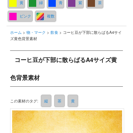
黄
緑
青
紫
茶
ピンク
複数
ホーム
>
物・マーク
>
飲食
>
コーヒ豆が下部に散らばるA4サイ
ズ黄色背景素材
コーヒ豆が下部に散らばるA4サイズ黄
色背景素材
この素材のタグ:
縦
茶
黄