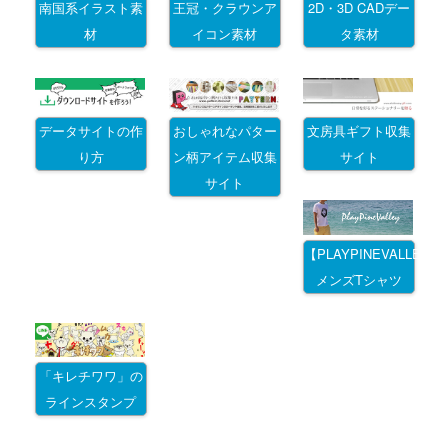
南国系イラスト素
王冠・クラウンア
2D・3D CADデー
材
イコン素材
タ素材
データサイトの作
おしゃれなパター
文房具ギフト収集
り方
ン柄アイテム収集
サイト
サイト
【PLAYPINEVALLEY
メンズTシャツ
「キレチワワ」の
ラインスタンプ