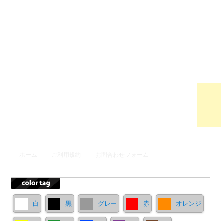
ウンロ
ードサ
イト
メインメニュー
ホーム
ご利用規約
お問合わせフォーム
メインコンテンツへ移動
サブコンテンツへ移動
白
黒
グレー
赤
オレンジ