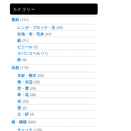
カテゴリー
素材
(131)
レンガ・ブロック・石
(36)
生地・布・毛糸
(43)
紙
(31)
ビニール
(2)
スパンコール
(11)
鉄
(9)
自然
(179)
木材・樹木
(59)
海・水辺
(26)
空・雲
(26)
草・花
(48)
光
(25)
道
(2)
土・砂
(4)
柄・模様
(680)
チェック
(139)