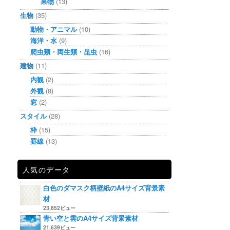
果物
(13)
生物
(35)
動物・アニマル
(10)
海洋・水
(9)
爬虫類・両生類・昆虫
(16)
建物
(11)
内観
(2)
外観
(8)
窓
(2)
スタイル
(28)
枠
(15)
罫線
(13)
人気のデータ
白色のダマスク柄壁紙のA4サイズ背景素
材
23,852ビュー
青い空と雲のA4サイズ背景素材
21,639ビュー