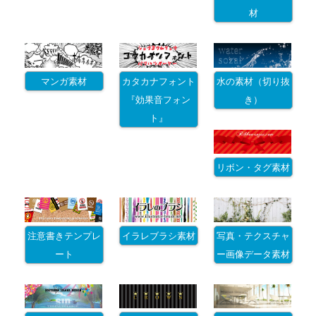
材
マンガ素材
カタカナフォント
水の素材（切り抜
『効果音フォン
き）
ト』
リボン・タグ素材
注意書きテンプレ
イラレブラシ素材
写真・テクスチャ
ート
ー画像データ素材