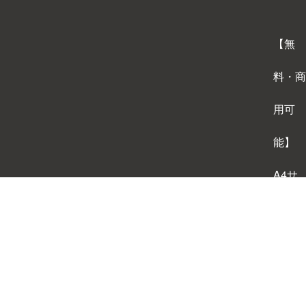
【無
料・商
用可
能】
A4サ
イズ
背景テ
ンプレ
ートダ