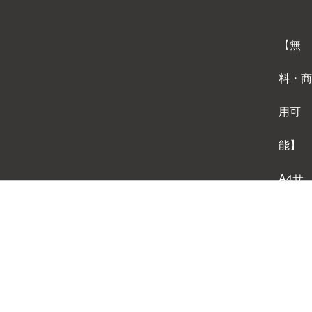
【無
料・商
用可
能】
A4サ
イズ
背景テ
ンプレ
ートダ