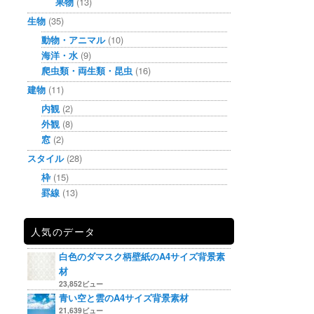
果物
(13)
生物
(35)
動物・アニマル
(10)
海洋・水
(9)
爬虫類・両生類・昆虫
(16)
建物
(11)
内観
(2)
外観
(8)
窓
(2)
スタイル
(28)
枠
(15)
罫線
(13)
人気のデータ
白色のダマスク柄壁紙のA4サイズ背景素
材
23,852ビュー
青い空と雲のA4サイズ背景素材
21,639ビュー