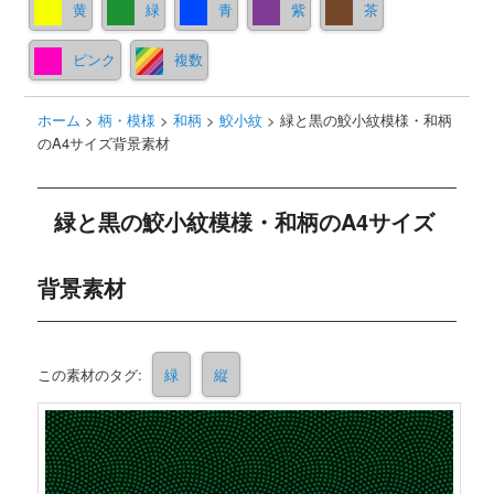
黄
緑
青
紫
茶
ピンク
複数
ホーム
>
柄・模様
>
和柄
>
鮫小紋
>
緑と黒の鮫小紋模様・和柄
のA4サイズ背景素材
緑と黒の鮫小紋模様・和柄のA4サイズ
背景素材
この素材のタグ:
緑
縦