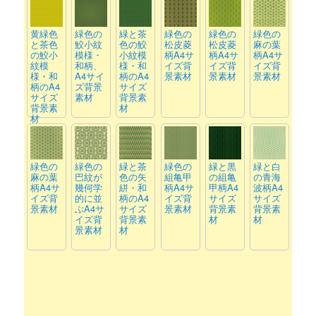
黄緑色
緑色の
緑と茶
緑色の
緑色の
緑色の
と茶色
鮫小紋
色の鮫
松皮菱
松皮菱
麻の葉
の鮫小
模様・
小紋模
柄A4サ
柄A4サ
柄A4サ
紋模
和柄、
様・和
イズ背
イズ背
イズ背
様・和
A4サイ
柄のA4
景素材
景素材
景素材
柄のA4
ズ背景
サイズ
サイズ
素材
背景素
背景素
材
材
緑色の
緑色の
緑と茶
緑色の
緑と黒
緑と白
麻の葉
巴紋が
色の矢
組亀甲
の組亀
の青海
柄A4サ
幾何学
絣・和
柄A4サ
甲柄A4
波柄A4
イズ背
的に並
柄のA4
イズ背
サイズ
サイズ
景素材
ぶA4サ
サイズ
景素材
背景素
背景素
イズ背
背景素
材
材
景素材
材