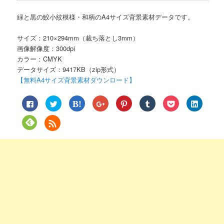
緑と黒の鮫小紋模様・和柄のA4サイズ背景素材データです。
サイズ：210×294mm（裁ち落とし3mm）
画像解像度：300dpi
カラー：CMYK
データサイズ：9417KB（zip形式）
【無料A4サイズ背景素材ダウンロード】
Facebook
ク
ク
ク
ク
ク
ク
ク
で
リ
リ
リ
リ
リ
リ
リ
共
ッ
ッ
ッ
ッ
ッ
ッ
ッ
有
ク
ク
ク
ク
ク
ク
ク
ク
す
し
し
し
し
し
し
し
リ
る
て
て
て
て
て
て
て
ッ
に
Twitter
は
Google+
Pinterest
Tumblr
Pocket
LinkedIn
ク
は
で
て
で
で
で
で
で
し
ク
共
な
共
共
共
シ
共
て
リ
有
ブ
有
有
有
ェ
有
Feedly
ッ
(新
ッ
(新
(新
(新
ア
(新
で
ク
し
ク
し
し
し
(新
し
購
し
い
マ
い
い
い
し
い
読
て
ウ
ー
ウ
ウ
ウ
い
ウ
(新
く
ィ
ク
ィ
ィ
ィ
ウ
ィ
し
だ
ン
で
ン
ン
ン
ィ
ン
い
さ
ド
共
ド
ド
ド
ン
ド
ウ
い
ウ
有
ウ
ウ
ウ
ド
ウ
ィ
(新
で
(新
で
で
で
ウ
で
ン
し
開
し
開
開
開
で
開
ド
い
き
い
き
き
き
開
き
ウ