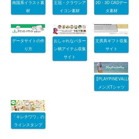
南国系イラスト素
王冠・クラウンア
2D・3D CADデー
材
イコン素材
タ素材
データサイトの作
おしゃれなパター
文房具ギフト収集
り方
ン柄アイテム収集
サイト
サイト
【PLAYPINEVALLEY
メンズTシャツ
「キレチワワ」の
ラインスタンプ