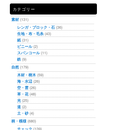
カテゴリー
素材
(131)
レンガ・ブロック・石
(36)
生地・布・毛糸
(43)
紙
(31)
ビニール
(2)
スパンコール
(11)
鉄
(9)
自然
(179)
木材・樹木
(59)
海・水辺
(26)
空・雲
(26)
草・花
(48)
光
(25)
道
(2)
土・砂
(4)
柄・模様
(680)
チェック
(139)