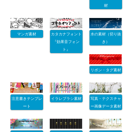
材
マンガ素材
カタカナフォント
水の素材（切り抜
『効果音フォン
き）
ト』
リボン・タグ素材
注意書きテンプレ
イラレブラシ素材
写真・テクスチャ
ート
ー画像データ素材