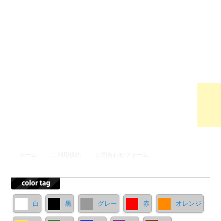
ウンロ
ードサ
イト
メインメニュー
ホーム
ご利用規約
お問合わせフォーム
メインコンテンツへ移動
サブコンテンツへ移動
白
黒
グレー
赤
オレンジ