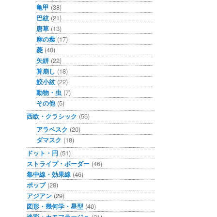
亀甲
(38)
巴紋
(21)
唐草
(13)
麻の葉
(17)
菱
(40)
矢絣
(22)
算崩し
(18)
鮫小紋
(22)
動物・虫
(7)
その他
(5)
西欧・クラシック
(56)
アラベスク
(20)
ダマスク
(18)
ドット・円
(51)
ストライプ・ボーダー
(46)
集中線・効果線
(46)
ポップ
(28)
アジアン
(29)
図形・幾何学・星型
(40)
迷彩・カモフラージュ
(21)