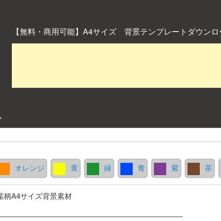
【無料・商用可能】A4サイズ 背景テンプレートダウンロ
ム
オレンジ
黄
緑
青
紫
茶
葉柄A4サイズ背景素材