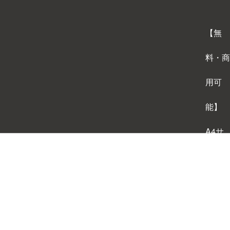
【無
料・商
用可
能】
A4サ
イズ
背景テ
ンプレ
ートダ