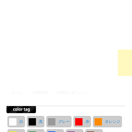
ウンロ
ードサ
イト
メインメニュー
ホーム
ご利用規約
お問合わせフォーム
メインコンテンツへ移動
サブコンテンツへ移動
白
黒
グレー
赤
オレンジ