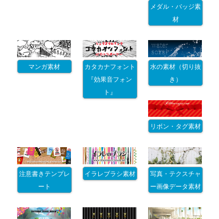
メダル・バッジ素
材
マンガ素材
カタカナフォント
水の素材（切り抜
『効果音フォン
き）
ト』
リボン・タグ素材
注意書きテンプレ
イラレブラシ素材
写真・テクスチャ
ート
ー画像データ素材