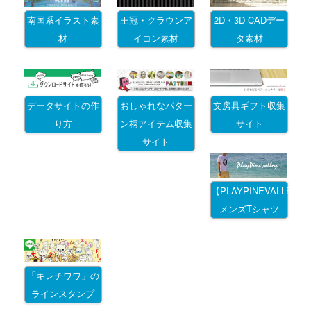
南国系イラスト素
王冠・クラウンア
2D・3D CADデー
材
イコン素材
タ素材
データサイトの作
おしゃれなパター
文房具ギフト収集
り方
ン柄アイテム収集
サイト
サイト
【PLAYPINEVALLEY
メンズTシャツ
「キレチワワ」の
ラインスタンプ