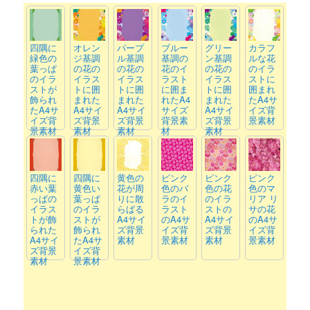
四隅に
オレン
パープ
ブルー
グリー
カラフ
緑色の
ジ基調
ル基調
基調の
ン基調
ルな花
葉っぱ
の花の
の花の
花のイ
の花の
のイラ
のイラ
イラス
イラス
ラスト
イラス
ストに
ストが
トに囲
トに囲
に囲ま
トに囲
囲まれ
飾られ
まれた
まれた
れたA4
まれた
たA4サ
たA4サ
A4サイ
A4サイ
サイズ
A4サイ
イズ背
イズ背
ズ背景
ズ背景
背景素
ズ背景
景素材
景素材
素材
素材
材
素材
四隅に
四隅に
黄色の
ピンク
ピンク
ピンク
赤い葉
黄色い
花が周
色のバ
色の花
色のマ
っぱの
葉っぱ
りに散
ラのイ
のイラ
リア リ
イラス
のイラ
らばる
ラスト
ストの
サの花
トが飾
ストが
A4サイ
のA4サ
A4サイ
のA4サ
られた
飾られ
ズ背景
イズ背
ズ背景
イズ背
A4サイ
たA4サ
素材
景素材
素材
景素材
ズ背景
イズ背
素材
景素材