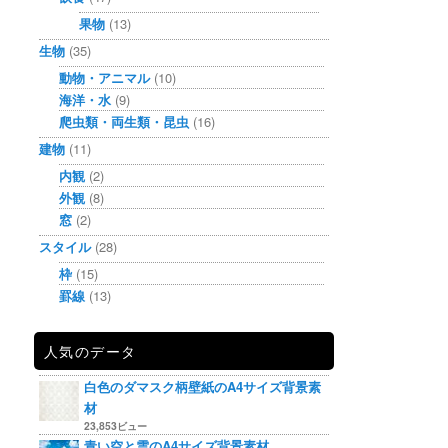
果物
(13)
生物
(35)
動物・アニマル
(10)
海洋・水
(9)
爬虫類・両生類・昆虫
(16)
建物
(11)
内観
(2)
外観
(8)
窓
(2)
スタイル
(28)
枠
(15)
罫線
(13)
人気のデータ
白色のダマスク柄壁紙のA4サイズ背景素
材
23,853ビュー
青い空と雲のA4サイズ背景素材