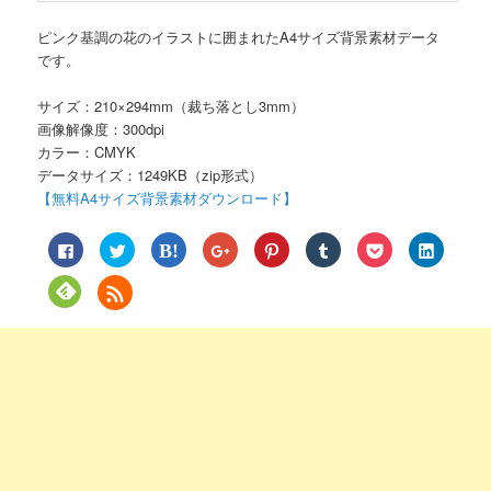
ピンク基調の花のイラストに囲まれたA4サイズ背景素材データ
です。
サイズ：210×294mm（裁ち落とし3mm）
画像解像度：300dpi
カラー：CMYK
データサイズ：1249KB（zip形式）
【無料A4サイズ背景素材ダウンロード】
Facebook
ク
ク
ク
ク
ク
ク
ク
で
リ
リ
リ
リ
リ
リ
リ
共
ッ
ッ
ッ
ッ
ッ
ッ
ッ
有
ク
ク
ク
ク
ク
ク
ク
ク
す
し
し
し
し
し
し
し
リ
る
て
て
て
て
て
て
て
ッ
に
Twitter
は
Google+
Pinterest
Tumblr
Pocket
LinkedIn
ク
は
で
て
で
で
で
で
で
し
ク
共
な
共
共
共
シ
共
て
リ
有
ブ
有
有
有
ェ
有
Feedly
ッ
(新
ッ
(新
(新
(新
ア
(新
で
ク
し
ク
し
し
し
(新
し
購
し
い
マ
い
い
い
し
い
読
て
ウ
ー
ウ
ウ
ウ
い
ウ
(新
く
ィ
ク
ィ
ィ
ィ
ウ
ィ
し
だ
ン
で
ン
ン
ン
ィ
ン
い
さ
ド
共
ド
ド
ド
ン
ド
ウ
い
ウ
有
ウ
ウ
ウ
ド
ウ
ィ
(新
で
(新
で
で
で
ウ
で
ン