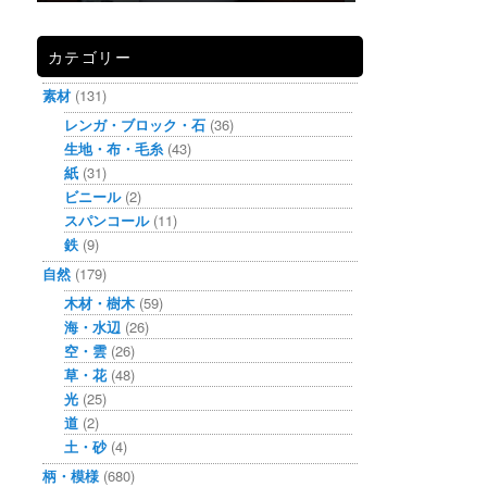
カテゴリー
素材
(131)
レンガ・ブロック・石
(36)
生地・布・毛糸
(43)
紙
(31)
ビニール
(2)
スパンコール
(11)
鉄
(9)
自然
(179)
木材・樹木
(59)
海・水辺
(26)
空・雲
(26)
草・花
(48)
光
(25)
道
(2)
土・砂
(4)
柄・模様
(680)