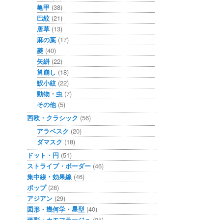
亀甲
(38)
巴紋
(21)
唐草
(13)
麻の葉
(17)
菱
(40)
矢絣
(22)
算崩し
(18)
鮫小紋
(22)
動物・虫
(7)
その他
(5)
西欧・クラシック
(56)
アラベスク
(20)
ダマスク
(18)
ドット・円
(51)
ストライプ・ボーダー
(46)
集中線・効果線
(46)
ポップ
(28)
アジアン
(29)
図形・幾何学・星型
(40)
迷彩・カモフラージュ
(21)