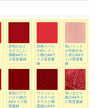
赤色のおど
赤色ベース
赤いドット
ろどろしい
の白いドッ
が印刷され
渦柄A4サイ
ト柄のA4サ
た布のA4サ
ズ背景素材
イズ背景素
イズ背景素
材
材
赤色のアラ
ワインレッ
赤いまだら
ベスク柄の
ドカラーの
柄のA4サイ
A4サイズ背
ダマスク柄
ズ背景素材
景素材
壁紙のA4サ