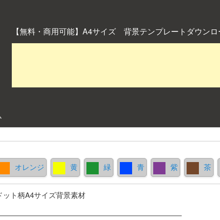
【無料・商用可能】A4サイズ 背景テンプレートダウンロ
ム
オレンジ
黄
緑
青
紫
茶
ドット柄A4サイズ背景素材