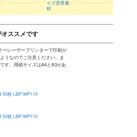
イズ背景素
材
がオススメです
カラーレーザープリンターで印刷が
ようなのでご注意ください。ま
です。用紙サイズはA4とA3があ
枚 LBP-WP110
枚 LBP-WP110