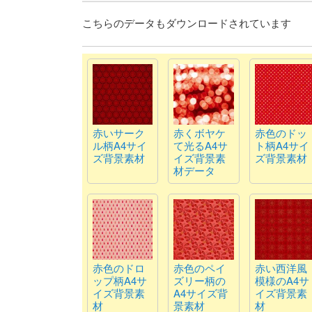
こちらのデータもダウンロードされています
赤いサーク
赤くボヤケ
赤色のドッ
ル柄A4サイ
て光るA4サ
ト柄A4サイ
ズ背景素材
イズ背景素
ズ背景素材
材データ
赤色のドロ
赤色のペイ
赤い西洋風
ップ柄A4サ
ズリー柄の
模様のA4サ
イズ背景素
A4サイズ背
イズ背景素
材
景素材
材