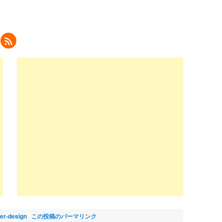
ク
リ
ッ
ク
し
て
eedly
で
購
読
新
し
い
ウ
ィ
ン
ド
ウ
で
開
き
ま
)
lier-design
この投稿のパーマリンク