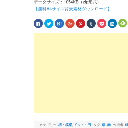
データサイズ：1054KB（zip形式）
【無料A4サイズ背景素材ダウンロード】
Facebook
ク
ク
ク
ク
ク
ク
ク
で
リ
リ
リ
リ
リ
リ
リ
共
ッ
ッ
ッ
ッ
ッ
ッ
ッ
有
ク
ク
ク
ク
ク
ク
ク
す
し
し
し
し
し
し
し
る
て
て
て
て
て
て
て
に
Twitter
は
Google+
Pinterest
Tumblr
Pocket
LinkedIn
F
は
で
て
で
で
で
で
で
ク
共
な
共
共
共
シ
共
リ
有
ブ
有
有
有
ェ
有
ッ
(新
ッ
(新
(新
(新
ア
(新
(
ク
し
ク
し
し
し
(新
し
し
い
マ
い
い
い
し
い
て
ウ
ー
ウ
ウ
ウ
い
ウ
く
ィ
ク
ィ
ィ
ィ
ウ
ィ
だ
ン
で
ン
ン
ン
ィ
ン
さ
ド
共
ド
ド
ド
ン
ド
い
ウ
有
ウ
ウ
ウ
ド
ウ
(新
で
(新
で
で
で
ウ
で
し
開
し
開
開
開
で
開
い
き
い
き
き
き
開
き
ウ
ま
ウ
ま
ま
ま
き
ま
ィ
す)
ィ
す)
す)
す)
ま
す)
す
ン
ン
す)
ド
ド
ウ
ウ
で
で
開
開
き
き
ま
ま
カテゴリー:
柄・模様
,
ドット・円
タグ:
縦
,
赤
作成者:
f
す)
す)