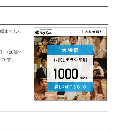
縁までしっ
円、100部で
能です。