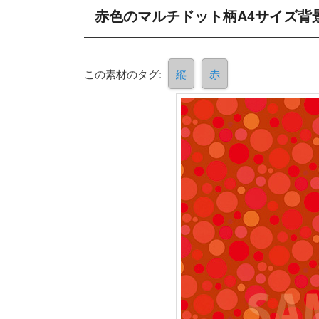
赤色のマルチドット柄A4サイズ背
この素材のタグ:
縦
赤