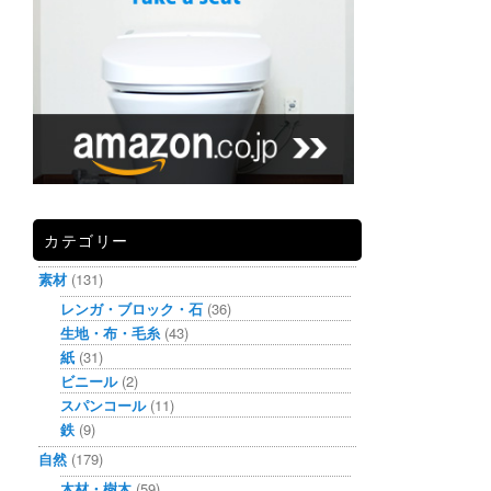
カテゴリー
素材
(131)
レンガ・ブロック・石
(36)
生地・布・毛糸
(43)
紙
(31)
ビニール
(2)
スパンコール
(11)
鉄
(9)
自然
(179)
木材・樹木
(59)