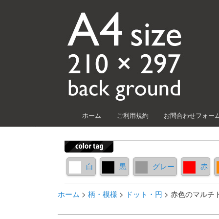
メインメニュー
ホーム
ご利用規約
お問合わせフォー
メインコンテンツへ移動
サブコンテンツへ移動
白
黒
グレー
赤
ホーム
>
柄・模様
>
ドット・円
>
赤色のマルチ