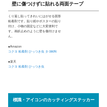
壁に傷つけずに貼れる両面テープ
くり返し貼ってきれいにはがせる固形
粘着剤です。貼り紙やポスターの貼り
付け、小物の固定などに大変便利で
す。画鋲止めのように壁を傷付けませ
ん。
●Amazon
コクヨ 粘着剤 ひっつき虫 タ-380N
●楽天
コクヨ 粘着剤 ひっつき虫
標識・アイコンのカッティングステッカー