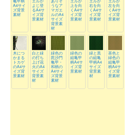
亀甲柄
エルが
ありそ
エルが
エルが
エルが
A4サイ
よじ登
うなア
上を向
右を向
左を向
ズ背景
るA4サ
マガエ
くA4サ
くA4サ
くA4サ
素材
イズ背
ルのA4
イズ背
イズ背
イズ背
景素材
サイズ
景素材
景素材
景素材
背景素
材
木につ
白と緑
緑色の
緑色の
緑と黒
茶色と
かまる
の打ち
毘沙門
組亀甲
の組亀
緑色の
トカゲ
上げ花
亀甲・
柄A4サ
甲柄A4
組亀甲
のA4サ
火のA4
和柄の
イズ背
サイズ
柄A4サ
イズ背
サイズ
A4サイ
景素材
背景素
イズ背
景素材
背景素
ズ背景
材
景素材
材
素材