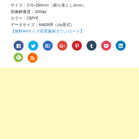
サイズ：210×294mm（裁ち落とし3mm）
画像解像度：300dpi
カラー：CMYK
データサイズ：6482KB（zip形式）
【無料A4サイズ背景素材ダウンロード】
Facebook
ク
ク
ク
ク
ク
ク
ク
で
リ
リ
リ
リ
リ
リ
リ
共
ッ
ッ
ッ
ッ
ッ
ッ
ッ
有
ク
ク
ク
ク
ク
ク
ク
ク
す
し
し
し
し
し
し
し
リ
る
て
て
て
て
て
て
て
ッ
に
Twitter
は
Google+
Pinterest
Tumblr
Pocket
LinkedIn
ク
は
で
て
で
で
で
で
で
し
ク
共
な
共
共
共
シ
共
て
リ
有
ブ
有
有
有
ェ
有
Feedly
ッ
(新
ッ
(新
(新
(新
ア
(新
で
ク
し
ク
し
し
し
(新
し
購
し
い
マ
い
い
い
し
い
読
て
ウ
ー
ウ
ウ
ウ
い
ウ
(新
く
ィ
ク
ィ
ィ
ィ
ウ
ィ
し
だ
ン
で
ン
ン
ン
ィ
ン
い
さ
ド
共
ド
ド
ド
ン
ド
ウ
い
ウ
有
ウ
ウ
ウ
ド
ウ
ィ
(新
で
(新
で
で
で
ウ
で
ン
し
開
し
開
開
開
で
開
ド
い
き
い
き
き
き
開
き
ウ
ウ
ま
ウ
ま
ま
ま
き
ま
で
ィ
す)
ィ
す)
す)
す)
ま
す)
開
ン
ン
す)
き
ド
ド
ま
ウ
ウ
す)