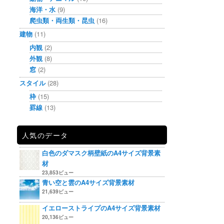
海洋・水
(9)
爬虫類・両生類・昆虫
(16)
建物
(11)
内観
(2)
外観
(8)
窓
(2)
スタイル
(28)
枠
(15)
罫線
(13)
人気のデータ
白色のダマスク柄壁紙のA4サイズ背景素
材
23,853ビュー
青い空と雲のA4サイズ背景素材
21,639ビュー
イエローストライプのA4サイズ背景素材
20,136ビュー