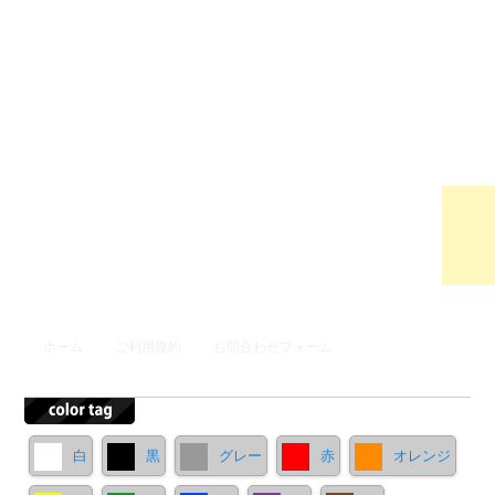
ウンロ
ードサ
イト
メインメニュー
ホーム
ご利用規約
お問合わせフォーム
メインコンテンツへ移動
サブコンテンツへ移動
白
黒
グレー
赤
オレンジ