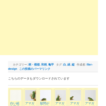
カテゴリー:
柄・模様
,
和柄
,
亀甲
タグ:
白
,
緑
,
縦
作成者:
flier-
design
この投稿のパーマリンク
こちらのデータもダウンロードされています
白い組
アマガ
疑問が
アマガ
アマガ
アマガ