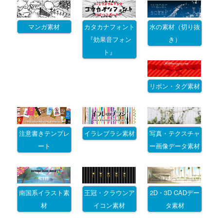
マンガ素材
カタカナフォント
水の素材（切り抜
『効果音フォン
き）
ト』
リボン・タグ素材
注意書きテンプレ
イラレブラシ素材
写真・テクスチャ
ート
ー画像データ素材
南国系イラスト素
王冠・クラウンア
2D・3D CADデー
材
イコン素材
タ素材