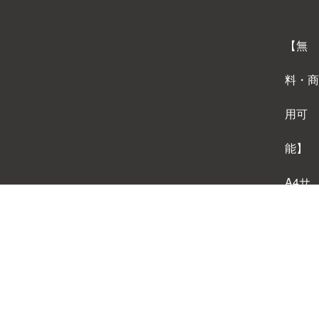
【無
料・商
用可
能】
A4サ
イズ
背景テ
ンプレ
ートダ