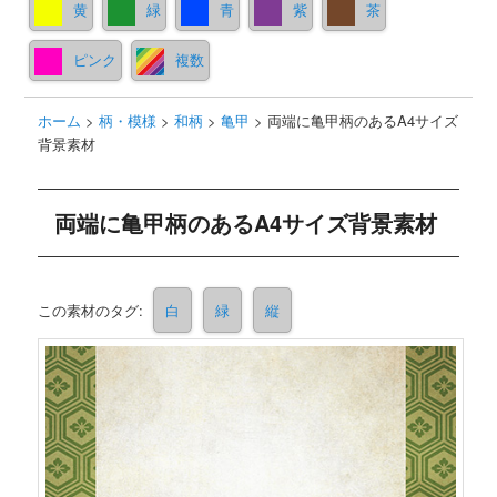
黄
緑
青
紫
茶
ピンク
複数
ホーム
>
柄・模様
>
和柄
>
亀甲
>
両端に亀甲柄のあるA4サイズ
背景素材
両端に亀甲柄のあるA4サイズ背景素材
この素材のタグ:
白
緑
縦