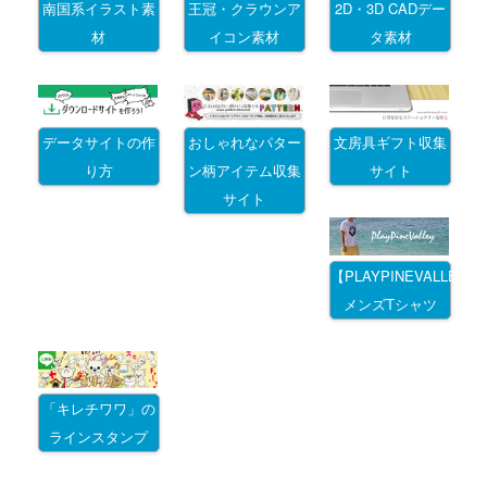
南国系イラスト素
王冠・クラウンア
2D・3D CADデー
材
イコン素材
タ素材
データサイトの作
おしゃれなパター
文房具ギフト収集
り方
ン柄アイテム収集
サイト
サイト
【PLAYPINEVALLEY
メンズTシャツ
「キレチワワ」の
ラインスタンプ