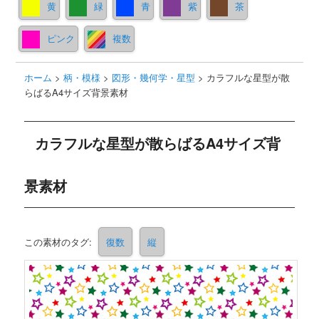
黄
緑
青
紫
茶
ピンク
複数
ホーム
>
柄・模様
>
図形・幾何学・星型
>
カラフルな星型が散
らばるA4サイズ背景素材
カラフルな星型が散らばるA4サイズ背
景素材
この素材のタグ:
復数
縦