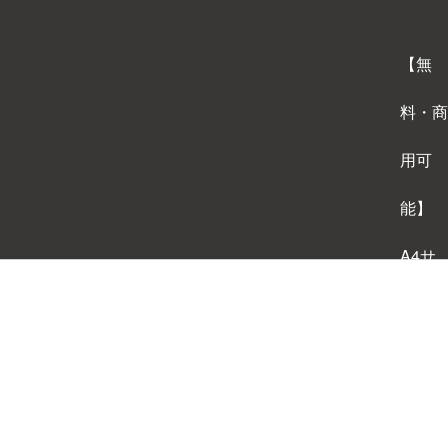
【無
料・商
用可
能】
A4サ
イズ
背景テ
ンプレ
ートダ