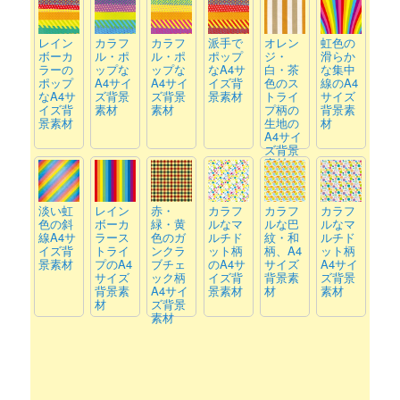
レイン
カラフ
カラフ
派手で
オレン
虹色の
ボーカ
ル・ポ
ル・ポ
ポップ
ジ・
滑らか
ラーの
ップな
ップな
なA4サ
白・茶
な集中
ポップ
A4サイ
A4サイ
イズ背
色のス
線のA4
なA4サ
ズ背景
ズ背景
景素材
トライ
サイズ
イズ背
素材
素材
プ柄の
背景素
景素材
生地の
材
A4サイ
ズ背景
素材
淡い虹
レイン
赤・
カラフ
カラフ
カラフ
色の斜
ボーカ
緑・黄
ルなマ
ルな巴
ルなマ
線A4サ
ラース
色のガ
ルチド
紋・和
ルチド
イズ背
トライ
ンクラ
ット柄
柄、A4
ット柄
景素材
プのA4
ブチェ
のA4サ
サイズ
A4サイ
サイズ
ック柄
イズ背
背景素
ズ背景
背景素
A4サイ
景素材
材
素材
材
ズ背景
素材