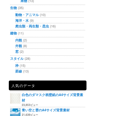
果物
(13)
生物
(35)
動物・アニマル
(10)
海洋・水
(9)
爬虫類・両生類・昆虫
(16)
建物
(11)
内観
(2)
外観
(8)
窓
(2)
スタイル
(28)
枠
(15)
罫線
(13)
人気のデータ
白色のダマスク柄壁紙のA4サイズ背景素
材
23,853ビュー
青い空と雲のA4サイズ背景素材
21,639ビュー