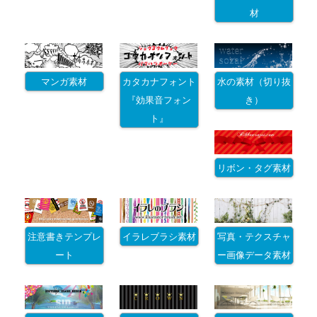
材
マンガ素材
カタカナフォント
水の素材（切り抜
『効果音フォン
き）
ト』
リボン・タグ素材
注意書きテンプレ
イラレブラシ素材
写真・テクスチャ
ート
ー画像データ素材