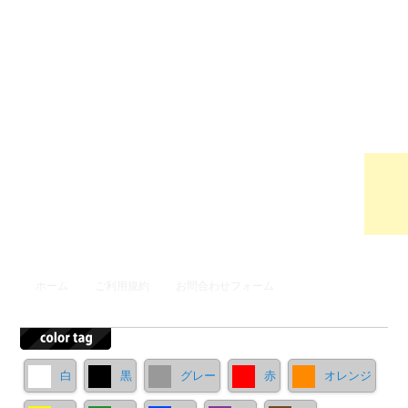
ウンロ
ードサ
イト
メインメニュー
ホーム
ご利用規約
お問合わせフォーム
メインコンテンツへ移動
サブコンテンツへ移動
白
黒
グレー
赤
オレンジ