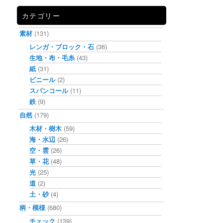
カテゴリー
素材
(131)
レンガ・ブロック・石
(36)
生地・布・毛糸
(43)
紙
(31)
ビニール
(2)
スパンコール
(11)
鉄
(9)
自然
(179)
木材・樹木
(59)
海・水辺
(26)
空・雲
(26)
草・花
(48)
光
(25)
道
(2)
土・砂
(4)
柄・模様
(680)
チェック
(139)