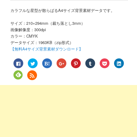
カラフルな星型が散らばるA4サイズ背景素材データです。
サイズ：210×294mm（裁ち落とし3mm）
画像解像度：300dpi
カラー：CMYK
データサイズ：1963KB（zip形式）
【無料A4サイズ背景素材ダウンロード】
Facebook
ク
ク
ク
ク
ク
ク
ク
で
リ
リ
リ
リ
リ
リ
リ
共
ッ
ッ
ッ
ッ
ッ
ッ
ッ
有
ク
ク
ク
ク
ク
ク
ク
ク
す
し
し
し
し
し
し
し
リ
る
て
て
て
て
て
て
て
ッ
に
Twitter
は
Google+
Pinterest
Tumblr
Pocket
LinkedIn
ク
は
で
て
で
で
で
で
で
し
ク
共
な
共
共
共
シ
共
て
リ
有
ブ
有
有
有
ェ
有
Feedly
ッ
(新
ッ
(新
(新
(新
ア
(新
で
ク
し
ク
し
し
し
(新
し
購
し
い
マ
い
い
い
し
い
読
て
ウ
ー
ウ
ウ
ウ
い
ウ
(新
く
ィ
ク
ィ
ィ
ィ
ウ
ィ
し
だ
ン
で
ン
ン
ン
ィ
ン
い
さ
ド
共
ド
ド
ド
ン
ド
ウ
い
ウ
有
ウ
ウ
ウ
ド
ウ
ィ
(新
で
(新
で
で
で
ウ
で
ン
し
開
し
開
開
開
で
開
ド
い
き
い
き
き
き
開
き
ウ