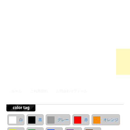
ウンロ
ードサ
イト
メインメニュー
ホーム
ご利用規約
お問合わせフォーム
メインコンテンツへ移動
サブコンテンツへ移動
白
黒
グレー
赤
オレンジ