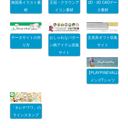
南国系イラスト素
王冠・クラウンア
2D・3D CADデー
材
イコン素材
タ素材
データサイトの作
おしゃれなパター
文房具ギフト収集
り方
ン柄アイテム収集
サイト
サイト
【PLAYPINEVALLEY
メンズTシャツ
「キレチワワ」の
ラインスタンプ