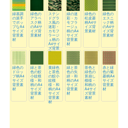
緑基調
緑色の
ステン
緑の迷
緑色の
緑色の
の派手
アラベ
ドグラ
彩・カ
松皮菱
エスニ
でポッ
スク柄
ス風の
モフラ
柄A4サ
ック柄
プなA4
のA4サ
迷彩・
ージュ
イズ背
のA4サ
サイズ
イズ背
カモフ
柄のA4
景素材
イズ背
背景素
景素材
ラージ
サイズ
景素材
材
ュ柄の
背景素
A4サイ
材
ズ背景
素材
緑色の
緑と茶
黄緑色
緑と茶
茶色と
赤と緑
ドロッ
色の鮫
と茶色
色の矢
緑色の
色の菊
プ柄A4
小紋模
の鮫小
絣・和
算崩し
菱柄A4
サイズ
様・和
紋模
柄のA4
模様・
サイズ
背景素
柄のA4
様・和
サイズ
和柄の
背景素
材
サイズ
柄のA4
背景素
A4サイ
材
背景素
サイズ
材
ズ背景
材
背景素
素材
材