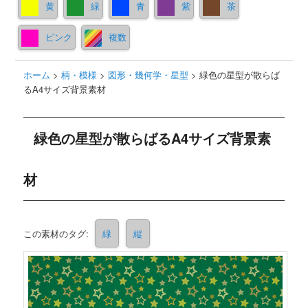
黄
緑
青
紫
茶
ピンク
複数
ホーム
>
柄・模様
>
図形・幾何学・星型
>
緑色の星型が散らば
るA4サイズ背景素材
緑色の星型が散らばるA4サイズ背景素
材
この素材のタグ:
緑
縦