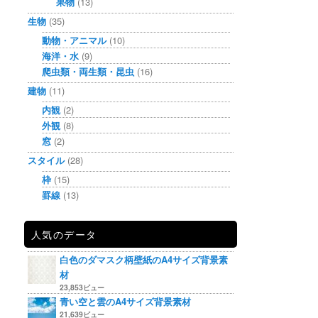
果物
(13)
生物
(35)
動物・アニマル
(10)
海洋・水
(9)
爬虫類・両生類・昆虫
(16)
建物
(11)
内観
(2)
外観
(8)
窓
(2)
スタイル
(28)
枠
(15)
罫線
(13)
人気のデータ
白色のダマスク柄壁紙のA4サイズ背景素
材
23,853ビュー
青い空と雲のA4サイズ背景素材
21,639ビュー