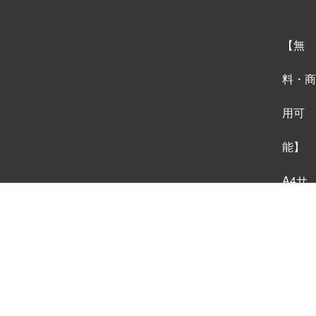
【無
料・商
用可
能】
A4サ
イズ
背景テ
ンプレ
ートダ