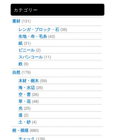
カテゴリー
素材
(131)
レンガ・ブロック・石
(36)
生地・布・毛糸
(43)
紙
(31)
ビニール
(2)
スパンコール
(11)
鉄
(9)
自然
(179)
木材・樹木
(59)
海・水辺
(26)
空・雲
(26)
草・花
(48)
光
(25)
道
(2)
土・砂
(4)
柄・模様
(680)
チェック
(139)