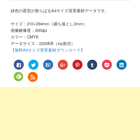
緑色の星型が散らばるA4サイズ背景素材データです。
サイズ：210×294mm（裁ち落とし3mm）
画像解像度：300dpi
カラー：CMYK
データサイズ：2230KB（zip形式）
【無料A4サイズ背景素材ダウンロード】
Facebook
ク
ク
ク
ク
ク
ク
ク
で
リ
リ
リ
リ
リ
リ
リ
共
ッ
ッ
ッ
ッ
ッ
ッ
ッ
有
ク
ク
ク
ク
ク
ク
ク
ク
す
し
し
し
し
し
し
し
リ
る
て
て
て
て
て
て
て
ッ
に
Twitter
は
Google+
Pinterest
Tumblr
Pocket
LinkedIn
ク
は
で
て
で
で
で
で
で
し
ク
共
な
共
共
共
シ
共
て
リ
有
ブ
有
有
有
ェ
有
Feedly
ッ
(新
ッ
(新
(新
(新
ア
(新
で
ク
し
ク
し
し
し
(新
し
購
し
い
マ
い
い
い
し
い
読
て
ウ
ー
ウ
ウ
ウ
い
ウ
(新
く
ィ
ク
ィ
ィ
ィ
ウ
ィ
し
だ
ン
で
ン
ン
ン
ィ
ン
い
さ
ド
共
ド
ド
ド
ン
ド
ウ
い
ウ
有
ウ
ウ
ウ
ド
ウ
ィ
(新
で
(新
で
で
で
ウ
で
ン
し
開
し
開
開
開
で
開
ド
い
き
い
き
き
き
開
き
ウ