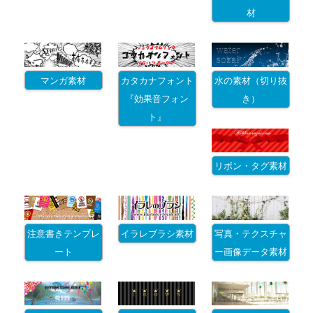
材
マンガ素材
カタカナフォント
水の素材（切り抜
『効果音フォン
き）
ト』
リボン・タグ素材
注意書きテンプレ
イラレブラシ素材
写真・テクスチャ
ート
ー画像データ素材