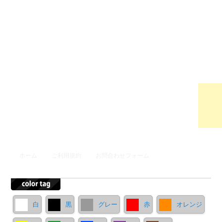
ウンロ
ードサ
イト
メインメニュー
ホーム
ご利用規約
お問合わせフォーム
メインコンテンツへ移動
サブコンテンツへ移動
白
黒
グレー
赤
オレンジ