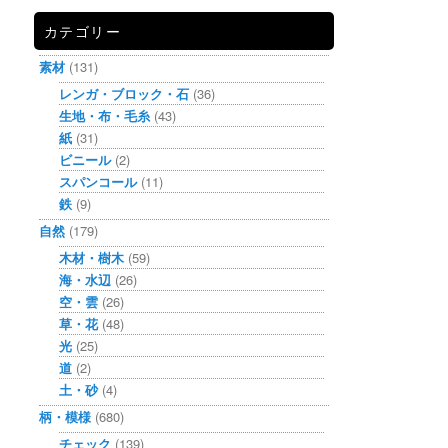
カテゴリー
素材
(131)
レンガ・ブロック・石
(36)
生地・布・毛糸
(43)
紙
(31)
ビニール
(2)
スパンコール
(11)
鉄
(9)
自然
(179)
木材・樹木
(59)
海・水辺
(26)
空・雲
(26)
草・花
(48)
光
(25)
道
(2)
土・砂
(4)
柄・模様
(680)
チェック
(139)