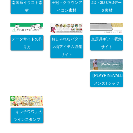
南国系イラスト素
王冠・クラウンア
2D・3D CADデー
材
イコン素材
タ素材
データサイトの作
おしゃれなパター
文房具ギフト収集
り方
ン柄アイテム収集
サイト
サイト
【PLAYPINEVALLEY
メンズTシャツ
「キレチワワ」の
ラインスタンプ