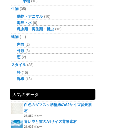
果物
(13)
生物
(35)
動物・アニマル
(10)
海洋・水
(9)
爬虫類・両生類・昆虫
(16)
建物
(11)
内観
(2)
外観
(8)
窓
(2)
スタイル
(28)
枠
(15)
罫線
(13)
人気のデータ
白色のダマスク柄壁紙のA4サイズ背景素
材
23,852ビュー
青い空と雲のA4サイズ背景素材
21,637ビュー