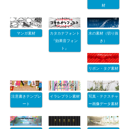
材
マンガ素材
カタカナフォント
水の素材（切り抜
『効果音フォン
き）
ト』
リボン・タグ素材
注意書きテンプレ
イラレブラシ素材
写真・テクスチャ
ート
ー画像データ素材