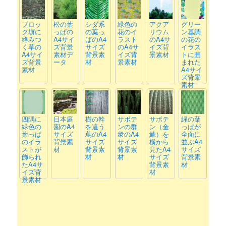
ブロッ
松の葉
シダ系
緑色の
アクア
グリー
ク塀に
っぱの
の葉っ
花のイ
リウム
ン基調
絡みつ
A4サイ
ぱのA4
ラスト
のA4サ
の花の
く草の
ズ背景
サイズ
のA4サ
イズ背
イラス
A4サイ
素材デ
背景素
イズ背
景素材
トに囲
ズ背景
ータ
材
景素材
まれた
素材
A4サイ
ズ背景
素材
四隅に
日本庭
樹の幹
サボテ
サボテ
緑の葉
緑色の
園のA4
を這う
ンの群
ン（金
っぱが
葉っぱ
サイズ
蔦のA4
衆のA4
鯱）を
全面に
のイラ
背景素
サイズ
サイズ
横から
並ぶA4
ストが
材
背景素
背景素
見たA4
サイズ
飾られ
材
材
サイズ
背景素
たA4サ
背景素
材
イズ背
材
景素材