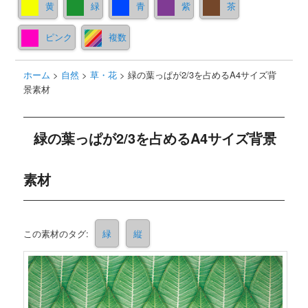
黄
緑
青
紫
茶
ピンク
複数
ホーム
>
自然
>
草・花
>
緑の葉っぱが2/3を占めるA4サイズ背
景素材
緑の葉っぱが2/3を占めるA4サイズ背景
素材
この素材のタグ:
緑
縦