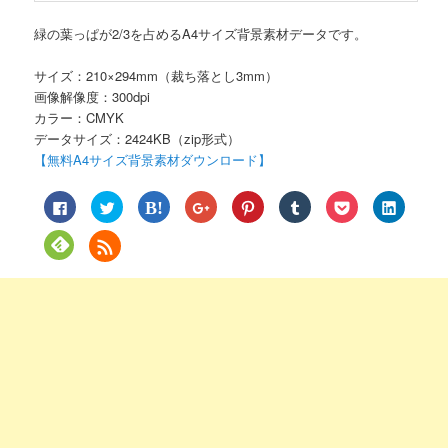
緑の葉っぱが2/3を占めるA4サイズ背景素材データです。
サイズ：210×294mm（裁ち落とし3mm）
画像解像度：300dpi
カラー：CMYK
データサイズ：2424KB（zip形式）
【無料A4サイズ背景素材ダウンロード】
Facebook
ク
ク
ク
ク
ク
ク
ク
で
リ
リ
リ
リ
リ
リ
リ
共
ッ
ッ
ッ
ッ
ッ
ッ
ッ
有
ク
ク
ク
ク
ク
ク
ク
ク
す
し
し
し
し
し
し
し
リ
る
て
て
て
て
て
て
て
ッ
に
Twitter
は
Google+
Pinterest
Tumblr
Pocket
LinkedIn
ク
は
で
て
で
で
で
で
で
し
ク
共
な
共
共
共
シ
共
て
リ
有
ブ
有
有
有
ェ
有
Feedly
ッ
(新
ッ
(新
(新
(新
ア
(新
で
ク
し
ク
し
し
し
(新
し
購
し
い
マ
い
い
い
し
い
読
て
ウ
ー
ウ
ウ
ウ
い
ウ
(新
く
ィ
ク
ィ
ィ
ィ
ウ
ィ
し
だ
ン
で
ン
ン
ン
ィ
ン
い
さ
ド
共
ド
ド
ド
ン
ド
ウ
い
ウ
有
ウ
ウ
ウ
ド
ウ
ィ
(新
で
(新
で
で
で
ウ
で
ン
し
開
し
開
開
開
で
開
ド
い
き
い
き
き
き
開
き
ウ