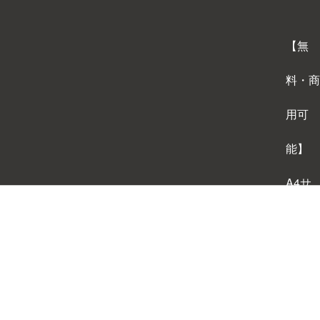
【無
料・商
用可
能】
A4サ
イズ
背景テ
ンプレ
ートダ