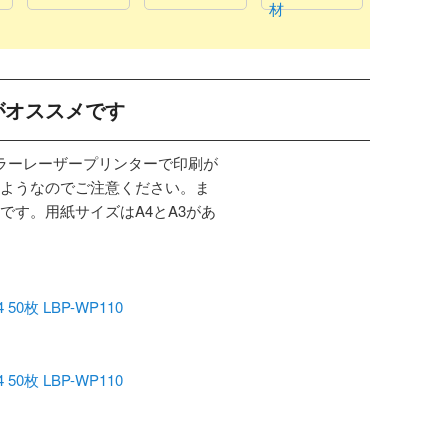
材
がオススメです
カラーレーザープリンターで印刷が
ようなのでご注意ください。ま
です。用紙サイズはA4とA3があ
枚 LBP-WP110
枚 LBP-WP110