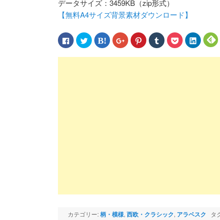
データサイズ：3459KB（zip形式）
【無料A4サイズ背景素材ダウンロード】
Facebook
ク
ク
ク
ク
ク
ク
ク
で
リ
リ
リ
リ
リ
リ
リ
共
ッ
ッ
ッ
ッ
ッ
ッ
ッ
有
ク
ク
ク
ク
ク
ク
ク
す
し
し
し
し
し
し
し
る
て
て
て
て
て
て
て
に
Twitter
は
Google+
Pinterest
Tumblr
Pocket
LinkedIn
F
は
で
て
で
で
で
で
で
ク
共
な
共
共
共
シ
共
リ
有
ブ
有
有
有
ェ
有
ッ
(新
ッ
(新
(新
(新
ア
(新
(
ク
し
ク
し
し
し
(新
し
し
い
マ
い
い
い
し
い
て
ウ
ー
ウ
ウ
ウ
い
ウ
く
ィ
ク
ィ
ィ
ィ
ウ
ィ
だ
ン
で
ン
ン
ン
ィ
ン
さ
ド
共
ド
ド
ド
ン
ド
い
ウ
有
ウ
ウ
ウ
ド
ウ
(新
で
(新
で
で
で
ウ
で
し
開
し
開
開
開
で
開
い
き
い
き
き
き
開
き
ウ
ま
ウ
ま
ま
ま
き
ま
ィ
す)
ィ
す)
す)
す)
ま
す)
す
ン
ン
す)
ド
ド
ウ
ウ
で
で
開
開
き
き
ま
ま
カテゴリー:
柄・模様
,
西欧・クラシック
,
アラベスク
タグ
す)
す)