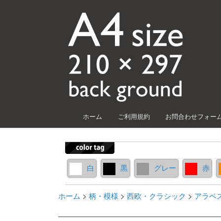
メインメニュー
ホーム
ご利用規約
お問合わせフォー
メインコンテンツへ移動
サブコンテンツへ移動
白
黒
グレー
赤
ホーム
>
柄・模様
>
西欧・クラシック
>
アラベ