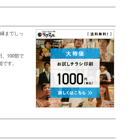
縁までしっ
円、100部で
能です。