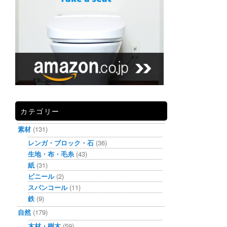
カテゴリー
素材
(131)
レンガ・ブロック・石
(36)
生地・布・毛糸
(43)
紙
(31)
ビニール
(2)
スパンコール
(11)
鉄
(9)
自然
(179)
木材・樹木
(59)