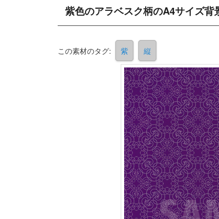
紫色のアラベスク柄のA4サイズ背
この素材のタグ:
紫
縦