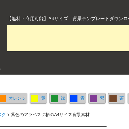
【無料・商用可能】A4サイズ 背景テンプレートダウンロ
ム
オレンジ
黄
緑
青
紫
茶
スク
>
紫色のアラベスク柄のA4サイズ背景素材