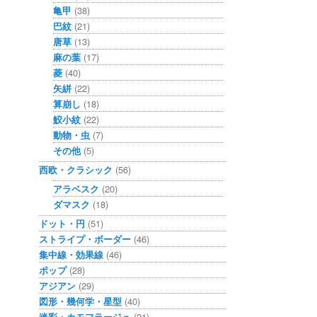
亀甲
(38)
巴紋
(21)
唐草
(13)
麻の葉
(17)
菱
(40)
矢絣
(22)
算崩し
(18)
鮫小紋
(22)
動物・虫
(7)
その他
(5)
西欧・クラシック
(56)
アラベスク
(20)
ダマスク
(18)
ドット・円
(51)
ストライプ・ボーダー
(46)
集中線・効果線
(46)
ポップ
(28)
アジアン
(29)
図形・幾何学・星型
(40)
迷彩・カモフラージュ
(21)