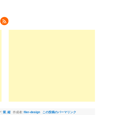
ク
リ
ッ
ク
し
て
eedly
で
購
読
新
し
い
ウ
ィ
ン
ド
ウ
で
開
き
ま
)
:
紫
,
縦
作成者:
flier-design
この投稿のパーマリンク