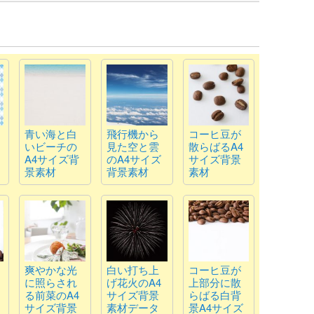
青い海と白
飛行機から
コーヒ豆が
いビーチの
見た空と雲
散らばるA4
A4サイズ背
のA4サイズ
サイズ背景
景素材
背景素材
素材
爽やかな光
白い打ち上
コーヒ豆が
に照らされ
げ花火のA4
上部分に散
る前菜のA4
サイズ背景
らばる白背
サイズ背景
素材データ
景A4サイズ