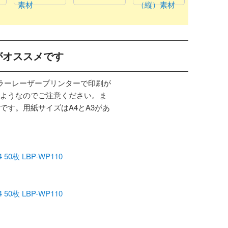
素材
（縦）素材
がオススメです
カラーレーザープリンターで印刷が
ようなのでご注意ください。ま
です。用紙サイズはA4とA3があ
枚 LBP-WP110
枚 LBP-WP110