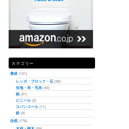
カテゴリー
素材
(131)
レンガ・ブロック・石
(36)
生地・布・毛糸
(43)
紙
(31)
ビニール
(2)
スパンコール
(11)
鉄
(9)
自然
(179)
木材・樹木
(59)