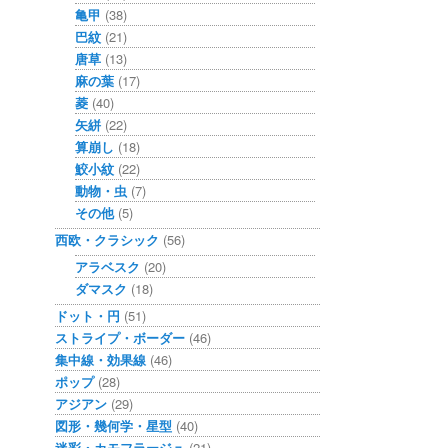
亀甲
(38)
巴紋
(21)
唐草
(13)
麻の葉
(17)
菱
(40)
矢絣
(22)
算崩し
(18)
鮫小紋
(22)
動物・虫
(7)
その他
(5)
西欧・クラシック
(56)
アラベスク
(20)
ダマスク
(18)
ドット・円
(51)
ストライプ・ボーダー
(46)
集中線・効果線
(46)
ポップ
(28)
アジアン
(29)
図形・幾何学・星型
(40)
迷彩・カモフラージュ
(21)