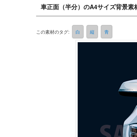
車正面（半分）のA4サイズ背景素
この素材のタグ:
白
縦
青