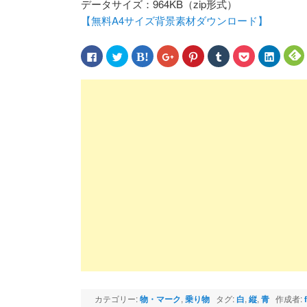
データサイズ：964KB（zip形式）
【無料A4サイズ背景素材ダウンロード】
Facebook
ク
ク
ク
ク
ク
ク
ク
で
リ
リ
リ
リ
リ
リ
リ
共
ッ
ッ
ッ
ッ
ッ
ッ
ッ
有
ク
ク
ク
ク
ク
ク
ク
す
し
し
し
し
し
し
し
る
て
て
て
て
て
て
て
に
Twitter
は
Google+
Pinterest
Tumblr
Pocket
LinkedIn
F
は
で
て
で
で
で
で
で
ク
共
な
共
共
共
シ
共
リ
有
ブ
有
有
有
ェ
有
ッ
(新
ッ
(新
(新
(新
ア
(新
(
ク
し
ク
し
し
し
(新
し
し
い
マ
い
い
い
し
い
て
ウ
ー
ウ
ウ
ウ
い
ウ
く
ィ
ク
ィ
ィ
ィ
ウ
ィ
だ
ン
で
ン
ン
ン
ィ
ン
さ
ド
共
ド
ド
ド
ン
ド
い
ウ
有
ウ
ウ
ウ
ド
ウ
(新
で
(新
で
で
で
ウ
で
し
開
し
開
開
開
で
開
い
き
い
き
き
き
開
き
ウ
ま
ウ
ま
ま
ま
き
ま
ィ
す)
ィ
す)
す)
す)
ま
す)
す
ン
ン
す)
ド
ド
ウ
ウ
で
で
開
開
き
き
ま
ま
カテゴリー:
物・マーク
,
乗り物
タグ:
白
,
縦
,
青
作成者:
す)
す)