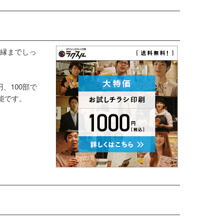
縁までしっ
円、100部で
能です。