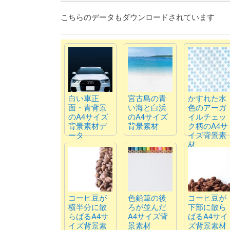
こちらのデータもダウンロードされています
白い車正
宮古島の青
かすれた水
面・青背景
い海と白浜
色のアーガ
のA4サイズ
のA4サイズ
イルチェッ
背景素材デ
背景素材
ク柄のA4サ
ータ
イズ背景素
材
コーヒ豆が
色鉛筆の後
コーヒ豆が
横半分に散
ろが並んだ
下部に散ら
らばるA4サ
A4サイズ背
ばるA4サイ
イズ背景素
景素材
ズ背景素材