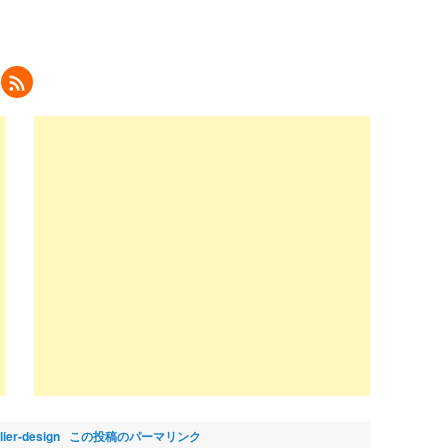
ク
リ
ッ
ク
し
て
eedly
で
購
読
新
し
い
ウ
ィ
ン
ド
ウ
で
開
き
ま
)
flier-design
この投稿のパーマリンク