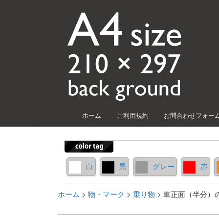
メインメニュー
ホーム
ご利用規約
お問合わせフォー
メインコンテンツへ移動
サブコンテンツへ移動
白
黒
グレー
赤
ホーム
>
物・マーク
>
乗り物
>
車正面（半分）