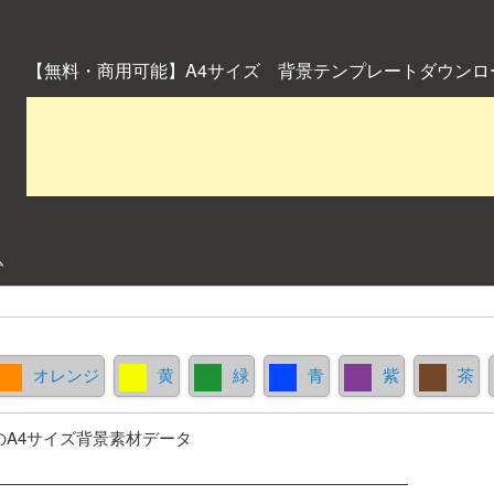
【無料・商用可能】A4サイズ 背景テンプレートダウンロ
ム
オレンジ
黄
緑
青
紫
茶
のA4サイズ背景素材データ