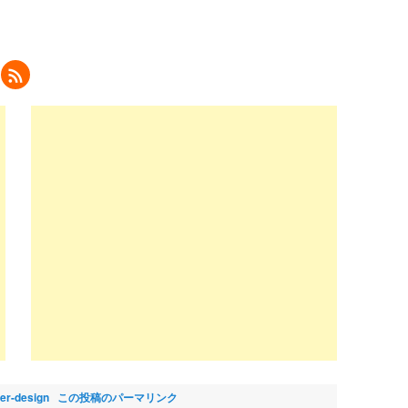
ク
リ
ッ
ク
し
て
eedly
で
購
読
新
し
い
ウ
ィ
ン
ド
ウ
で
開
き
ま
)
lier-design
この投稿のパーマリンク