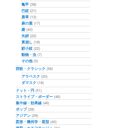
亀甲
(38)
巴紋
(21)
唐草
(13)
麻の葉
(17)
菱
(40)
矢絣
(22)
算崩し
(18)
鮫小紋
(22)
動物・虫
(7)
その他
(5)
西欧・クラシック
(56)
アラベスク
(20)
ダマスク
(18)
ドット・円
(51)
ストライプ・ボーダー
(46)
集中線・効果線
(46)
ポップ
(28)
アジアン
(29)
図形・幾何学・星型
(40)
迷彩・カモフラージュ
(21)