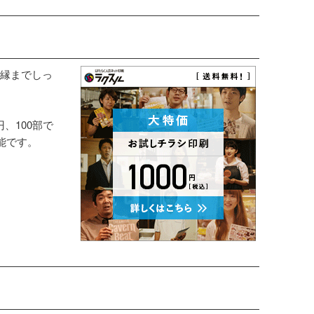
縁までしっ
円、100部で
能です。