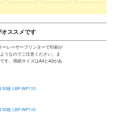
がオススメです
カラーレーザープリンターで印刷が
ようなのでご注意ください。ま
です。用紙サイズはA4とA3があ
枚 LBP-WP110
枚 LBP-WP110