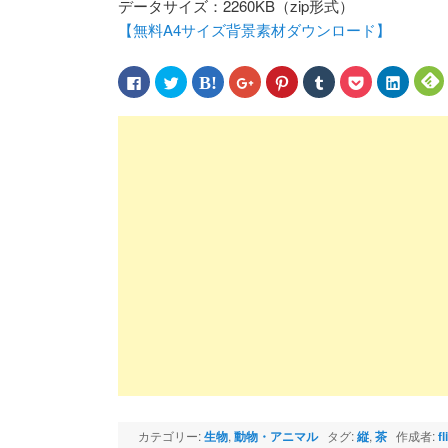
データサイズ：2260KB（zip形式）
【無料A4サイズ背景素材ダウンロード】
Facebook
ク
ク
ク
ク
ク
ク
ク
で
リ
リ
リ
リ
リ
リ
リ
共
ッ
ッ
ッ
ッ
ッ
ッ
ッ
有
ク
ク
ク
ク
ク
ク
ク
す
し
し
し
し
し
し
し
る
て
て
て
て
て
て
て
に
Twitter
は
Google+
Pinterest
Tumblr
Pocket
LinkedIn
F
は
で
て
で
で
で
で
で
ク
共
な
共
共
共
シ
共
リ
有
ブ
有
有
有
ェ
有
ッ
(新
ッ
(新
(新
(新
ア
(新
(
ク
し
ク
し
し
し
(新
し
し
い
マ
い
い
い
し
い
て
ウ
ー
ウ
ウ
ウ
い
ウ
く
ィ
ク
ィ
ィ
ィ
ウ
ィ
だ
ン
で
ン
ン
ン
ィ
ン
さ
ド
共
ド
ド
ド
ン
ド
い
ウ
有
ウ
ウ
ウ
ド
ウ
(新
で
(新
で
で
で
ウ
で
し
開
し
開
開
開
で
開
い
き
い
き
き
き
開
き
ウ
ま
ウ
ま
ま
ま
き
ま
ィ
す)
ィ
す)
す)
す)
ま
す)
す
ン
ン
す)
ド
ド
ウ
ウ
で
で
開
開
き
き
ま
ま
カテゴリー:
生物
,
動物・アニマル
タグ:
縦
,
茶
作成者:
f
す)
す)