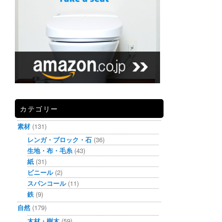
カテゴリー
素材
(131)
レンガ・ブロック・石
(36)
生地・布・毛糸
(43)
紙
(31)
ビニール
(2)
スパンコール
(11)
鉄
(9)
自然
(179)
木材・樹木
(59)