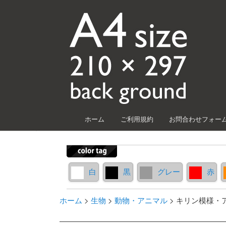
メインメニュー
ホーム
ご利用規約
お問合わせフォー
メインコンテンツへ移動
サブコンテンツへ移動
白
黒
グレー
赤
ホーム
>
生物
>
動物・アニマル
>
キリン模様・