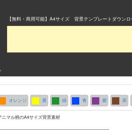
【無料・商用可能】A4サイズ 背景テンプレートダウンロ
ム
オレンジ
黄
緑
青
紫
茶
アニマル柄のA4サイズ背景素材