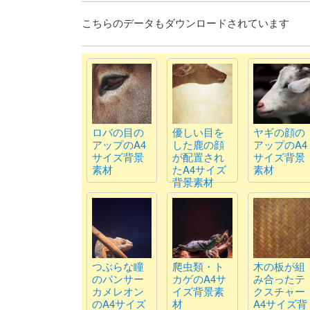
こちらのデータもダウンロードされています
ロバの目の
優しい目を
ヤギの顔の
アップのA4
した鹿の顔
アップのA4
サイズ背景
が配置され
サイズ背景
素材
たA4サイズ
素材
背景素材
つぶらな瞳
爬虫類・ト
木の板が組
のパンサー
カゲのA4サ
み合ったテ
カメレオン
イズ背景素
クスチャー
のA4サイズ
材
A4サイズ背