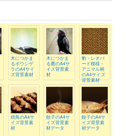
木につかま
木につかま
豹・レオパ
るボウシゲ
る鷹のA4サ
ード模様・
ラのA4サイ
イズ背景素
アニマル柄
ズ背景素材
材
のA4サイズ
背景素材
焼鳥のA4サ
餃子のA4サ
餃子のA4サ
イズ背景素
イズ背景素
イズ背景素
材
材データ
材データ