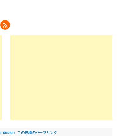
ク
リ
ッ
ク
し
て
eedly
で
購
読
新
し
い
ウ
ィ
ン
ド
ウ
で
開
き
ま
)
er-design
この投稿のパーマリンク