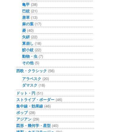
亀甲
(38)
巴紋
(21)
唐草
(13)
麻の葉
(17)
菱
(40)
矢絣
(22)
算崩し
(18)
鮫小紋
(22)
動物・虫
(7)
その他
(5)
西欧・クラシック
(56)
アラベスク
(20)
ダマスク
(18)
ドット・円
(51)
ストライプ・ボーダー
(46)
集中線・効果線
(46)
ポップ
(28)
アジアン
(29)
図形・幾何学・星型
(40)
迷彩・カモフラージュ
(21)