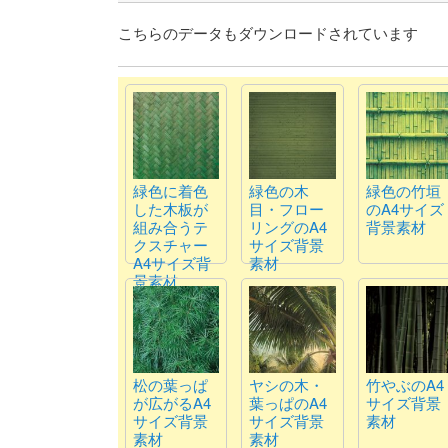
こちらのデータもダウンロードされています
緑色に着色
緑色の木
緑色の竹垣
した木板が
目・フロー
のA4サイズ
組み合うテ
リングのA4
背景素材
クスチャー
サイズ背景
A4サイズ背
素材
景素材
松の葉っぱ
ヤシの木・
竹やぶのA4
が広がるA4
葉っぱのA4
サイズ背景
サイズ背景
サイズ背景
素材
素材
素材