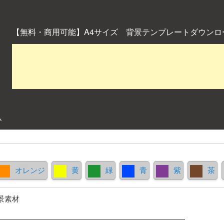
【無料・商用可能】A4サイズ 背景テンプレートダウンロ
ム
オレンジ
黄
緑
青
紫
茶
景素材