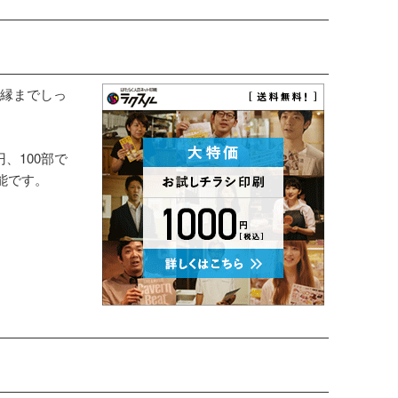
縁までしっ
円、100部で
能です。