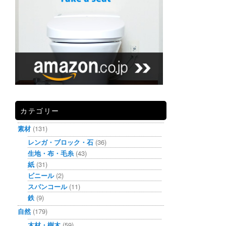
カテゴリー
素材
(131)
レンガ・ブロック・石
(36)
生地・布・毛糸
(43)
紙
(31)
ビニール
(2)
スパンコール
(11)
鉄
(9)
自然
(179)
木材・樹木
(59)