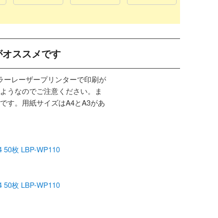
がオススメです
カラーレーザープリンターで印刷が
ようなのでご注意ください。ま
です。用紙サイズはA4とA3があ
枚 LBP-WP110
枚 LBP-WP110