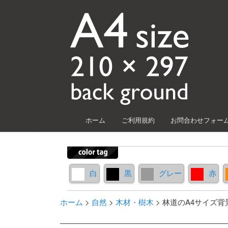
メインメニュー
ホーム
ご利用規約
お問合わせフォー
メインコンテンツへ移動
サブコンテンツへ移動
白
黒
グレー
赤
ホーム
>
自然
>
木材・樹木
>
林道のA4サイズ背