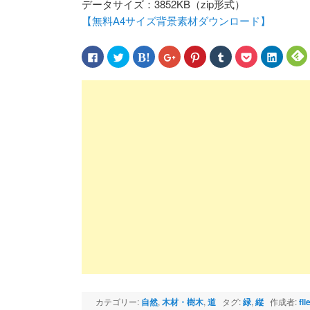
データサイズ：3852KB（zip形式）
【無料A4サイズ背景素材ダウンロード】
Facebook
ク
ク
ク
ク
ク
ク
ク
で
リ
リ
リ
リ
リ
リ
リ
共
ッ
ッ
ッ
ッ
ッ
ッ
ッ
有
ク
ク
ク
ク
ク
ク
ク
す
し
し
し
し
し
し
し
る
て
て
て
て
て
て
て
に
Twitter
は
Google+
Pinterest
Tumblr
Pocket
LinkedIn
F
は
で
て
で
で
で
で
で
ク
共
な
共
共
共
シ
共
リ
有
ブ
有
有
有
ェ
有
ッ
(新
ッ
(新
(新
(新
ア
(新
(
ク
し
ク
し
し
し
(新
し
し
い
マ
い
い
い
し
い
て
ウ
ー
ウ
ウ
ウ
い
ウ
く
ィ
ク
ィ
ィ
ィ
ウ
ィ
だ
ン
で
ン
ン
ン
ィ
ン
さ
ド
共
ド
ド
ド
ン
ド
い
ウ
有
ウ
ウ
ウ
ド
ウ
(新
で
(新
で
で
で
ウ
で
し
開
し
開
開
開
で
開
い
き
い
き
き
き
開
き
ウ
ま
ウ
ま
ま
ま
き
ま
ィ
す)
ィ
す)
す)
す)
ま
す)
す
ン
ン
す)
ド
ド
ウ
ウ
で
で
開
開
き
き
ま
ま
カテゴリー:
自然
,
木材・樹木
,
道
タグ:
緑
,
縦
作成者:
fli
す)
す)