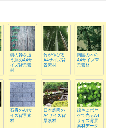
樹の幹を這
竹が伸びる
南国の木の
う蔦のA4サ
A4サイズ背
A4サイズ背
イズ背景素
景素材
景素材
材
石畳のA4サ
日本庭園の
緑色にボヤ
イズ背景素
A4サイズ背
ケて光るA4
材
景素材
サイズ背景
素材データ