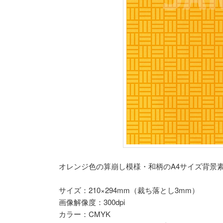
オレンジ色の算崩し模様・和柄のA4サイズ背景
サイズ：210×294mm（裁ち落とし3mm）
画像解像度：300dpi
カラー：CMYK