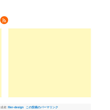
ク
リ
ッ
ク
し
て
eedly
で
購
読
新
し
い
ウ
ィ
ン
ド
ウ
で
開
き
ま
)
成者:
flier-design
この投稿のパーマリンク