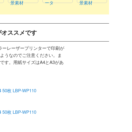
景素材
ータ
景素材
がオススメです
カラーレーザープリンターで印刷が
ようなのでご注意ください。ま
です。用紙サイズはA4とA3があ
枚 LBP-WP110
枚 LBP-WP110