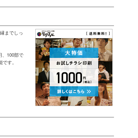
縁までしっ
円、100部で
能です。