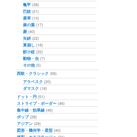
亀甲
(38)
巴紋
(21)
唐草
(13)
麻の葉
(17)
菱
(40)
矢絣
(22)
算崩し
(18)
鮫小紋
(22)
動物・虫
(7)
その他
(5)
西欧・クラシック
(56)
アラベスク
(20)
ダマスク
(18)
ドット・円
(51)
ストライプ・ボーダー
(46)
集中線・効果線
(46)
ポップ
(28)
アジアン
(29)
図形・幾何学・星型
(40)
迷彩・カモフラージュ
(21)