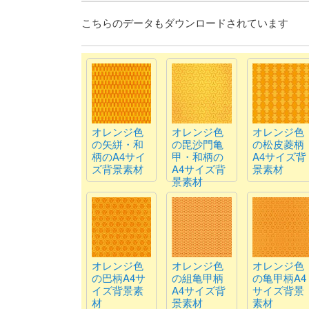
こちらのデータもダウンロードされています
オレンジ色
オレンジ色
オレンジ色
の矢絣・和
の毘沙門亀
の松皮菱柄
柄のA4サイ
甲・和柄の
A4サイズ背
ズ背景素材
A4サイズ背
景素材
景素材
オレンジ色
オレンジ色
オレンジ色
の巴柄A4サ
の組亀甲柄
の亀甲柄A4
イズ背景素
A4サイズ背
サイズ背景
材
景素材
素材