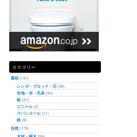
カテゴリー
素材
(131)
レンガ・ブロック・石
(36)
生地・布・毛糸
(43)
紙
(31)
ビニール
(2)
スパンコール
(11)
鉄
(9)
自然
(179)
木材・樹木
(59)