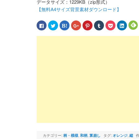
データサイズ：1229KB（zip形式）
【無料A4サイズ背景素材ダウンロード】
Facebook
ク
ク
ク
ク
ク
ク
ク
で
リ
リ
リ
リ
リ
リ
リ
共
ッ
ッ
ッ
ッ
ッ
ッ
ッ
有
ク
ク
ク
ク
ク
ク
ク
す
し
し
し
し
し
し
し
る
て
て
て
て
て
て
て
に
Twitter
は
Google+
Pinterest
Tumblr
Pocket
LinkedIn
F
は
で
て
で
で
で
で
で
ク
共
な
共
共
共
シ
共
リ
有
ブ
有
有
有
ェ
有
ッ
(新
ッ
(新
(新
(新
ア
(新
(
ク
し
ク
し
し
し
(新
し
し
い
マ
い
い
い
し
い
て
ウ
ー
ウ
ウ
ウ
い
ウ
く
ィ
ク
ィ
ィ
ィ
ウ
ィ
だ
ン
で
ン
ン
ン
ィ
ン
さ
ド
共
ド
ド
ド
ン
ド
い
ウ
有
ウ
ウ
ウ
ド
ウ
(新
で
(新
で
で
で
ウ
で
し
開
し
開
開
開
で
開
い
き
い
き
き
き
開
き
ウ
ま
ウ
ま
ま
ま
き
ま
ィ
す)
ィ
す)
す)
す)
ま
す)
す
ン
ン
す)
ド
ド
ウ
ウ
で
で
開
開
き
き
ま
ま
カテゴリー:
柄・模様
,
和柄
,
算崩し
タグ:
オレンジ
,
縦
作
す)
す)