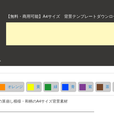
【無料・商用可能】A4サイズ 背景テンプレートダウンロ
ム
オレンジ
黄
緑
青
紫
茶
の算崩し模様・和柄のA4サイズ背景素材