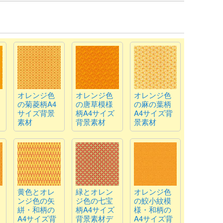
オレンジ色
オレンジ色
オレンジ色
の菊菱柄A4
の唐草模様
の麻の葉柄
サイズ背景
柄A4サイズ
A4サイズ背
素材
背景素材
景素材
黄色とオレ
緑とオレン
オレンジ色
ンジ色の矢
ジ色の七宝
の鮫小紋模
絣・和柄の
柄A4サイズ
様・和柄の
A4サイズ背
背景素材デ
A4サイズ背