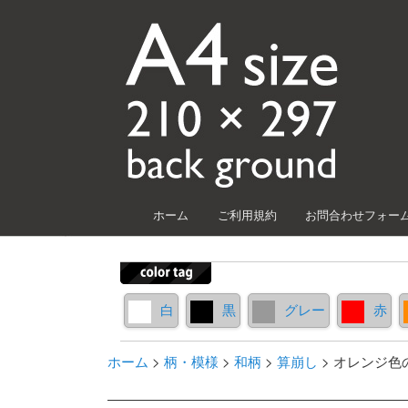
メインメニュー
ホーム
ご利用規約
お問合わせフォー
メインコンテンツへ移動
サブコンテンツへ移動
白
黒
グレー
赤
ホーム
>
柄・模様
>
和柄
>
算崩し
>
オレンジ色