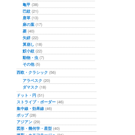
亀甲
(38)
巴紋
(21)
唐草
(13)
麻の葉
(17)
菱
(40)
矢絣
(22)
算崩し
(18)
鮫小紋
(22)
動物・虫
(7)
その他
(5)
西欧・クラシック
(56)
アラベスク
(20)
ダマスク
(18)
ドット・円
(51)
ストライプ・ボーダー
(46)
集中線・効果線
(46)
ポップ
(28)
アジアン
(29)
図形・幾何学・星型
(40)
迷彩・カモフラージュ
(21)