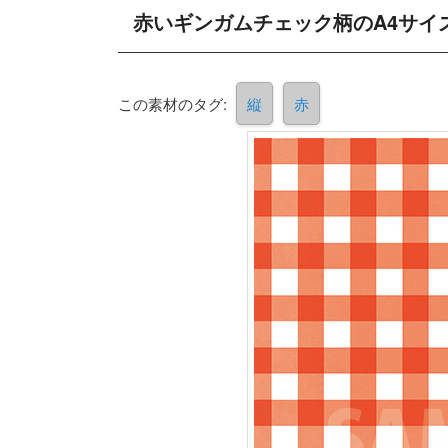
赤いギンガムチェック柄のA4サイ
この素材のタグ:
縦
赤