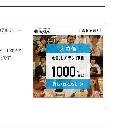
縁までしっ
円、100部で
能です。