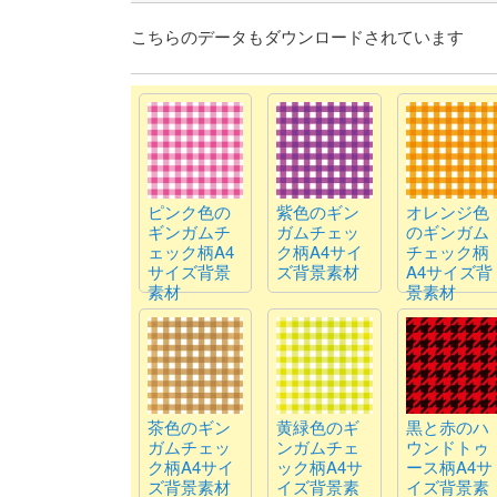
こちらのデータもダウンロードされています
ピンク色の
紫色のギン
オレンジ色
ギンガムチ
ガムチェッ
のギンガム
ェック柄A4
ク柄A4サイ
チェック柄
サイズ背景
ズ背景素材
A4サイズ背
素材
景素材
茶色のギン
黄緑色のギ
黒と赤のハ
ガムチェッ
ンガムチェ
ウンドトゥ
ク柄A4サイ
ック柄A4サ
ース柄A4サ
ズ背景素材
イズ背景素
イズ背景素