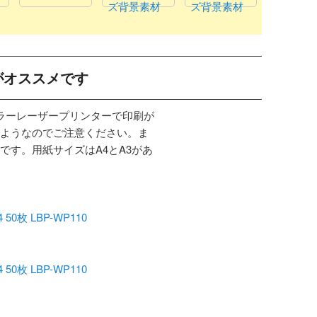
ズ背景素材
ズ背景素材
がオススメです
カラーレーザープリンターで印刷が
ようなのでご注意ください。ま
です。用紙サイズはA4とA3があ
枚 LBP-WP110
枚 LBP-WP110