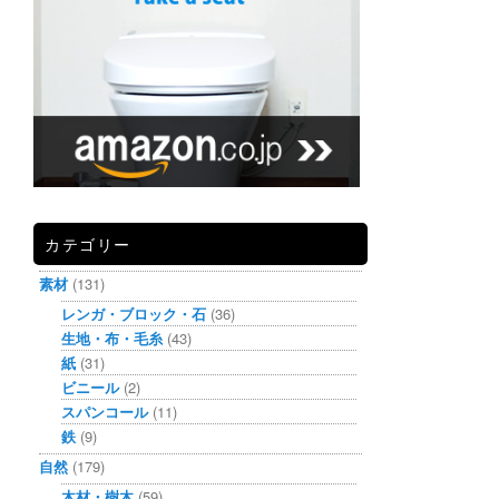
カテゴリー
素材
(131)
レンガ・ブロック・石
(36)
生地・布・毛糸
(43)
紙
(31)
ビニール
(2)
スパンコール
(11)
鉄
(9)
自然
(179)
木材・樹木
(59)