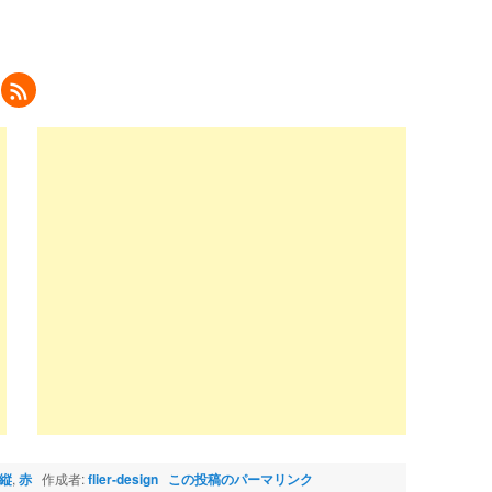
ク
リ
ッ
ク
し
て
eedly
で
購
読
新
し
い
ウ
ィ
ン
ド
ウ
で
開
き
ま
)
縦
,
赤
作成者:
flier-design
この投稿のパーマリンク