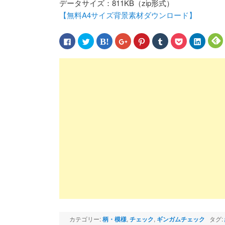
データサイズ：811KB（zip形式）
【無料A4サイズ背景素材ダウンロード】
Facebook
ク
ク
ク
ク
ク
ク
ク
で
リ
リ
リ
リ
リ
リ
リ
共
ッ
ッ
ッ
ッ
ッ
ッ
ッ
有
ク
ク
ク
ク
ク
ク
ク
す
し
し
し
し
し
し
し
る
て
て
て
て
て
て
て
に
Twitter
は
Google+
Pinterest
Tumblr
Pocket
LinkedIn
F
は
で
て
で
で
で
で
で
ク
共
な
共
共
共
シ
共
リ
有
ブ
有
有
有
ェ
有
ッ
(新
ッ
(新
(新
(新
ア
(新
(
ク
し
ク
し
し
し
(新
し
し
い
マ
い
い
い
し
い
て
ウ
ー
ウ
ウ
ウ
い
ウ
く
ィ
ク
ィ
ィ
ィ
ウ
ィ
だ
ン
で
ン
ン
ン
ィ
ン
さ
ド
共
ド
ド
ド
ン
ド
い
ウ
有
ウ
ウ
ウ
ド
ウ
(新
で
(新
で
で
で
ウ
で
し
開
し
開
開
開
で
開
い
き
い
き
き
き
開
き
ウ
ま
ウ
ま
ま
ま
き
ま
ィ
す)
ィ
す)
す)
す)
ま
す)
す
ン
ン
す)
ド
ド
ウ
ウ
で
で
開
開
き
き
ま
ま
カテゴリー:
柄・模様
,
チェック
,
ギンガムチェック
タグ:
す)
す)