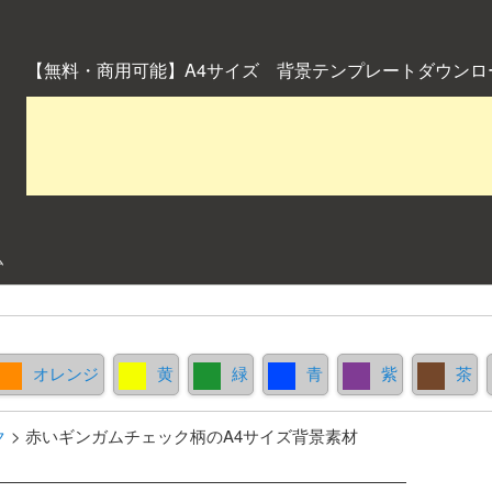
【無料・商用可能】A4サイズ 背景テンプレートダウンロ
ム
オレンジ
黄
緑
青
紫
茶
ク
>
赤いギンガムチェック柄のA4サイズ背景素材