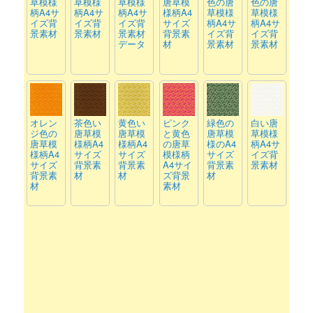
草模様
草模様
草模様
唐草模
色の唐
色の唐
柄A4サ
柄A4サ
柄A4サ
様柄A4
草模様
草模様
イズ背
イズ背
イズ背
サイズ
柄A4サ
柄A4サ
景素材
景素材
景素材
背景素
イズ背
イズ背
データ
材
景素材
景素材
オレン
茶色い
黄色い
ピンク
緑色の
白い唐
ジ色の
唐草模
唐草模
と黄色
唐草模
草模様
唐草模
様柄A4
様柄A4
の唐草
様のA4
柄A4サ
様柄A4
サイズ
サイズ
模様柄
サイズ
イズ背
サイズ
背景素
背景素
A4サイ
背景素
景素材
背景素
材
材
ズ背景
材
材
素材