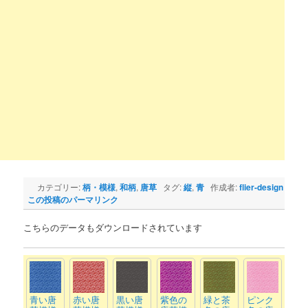
カテゴリー:
柄・模様
,
和柄
,
唐草
タグ:
縦
,
青
作成者:
flier-design
この投稿のパーマリンク
こちらのデータもダウンロードされています
青い唐
赤い唐
黒い唐
紫色の
緑と茶
ピンク