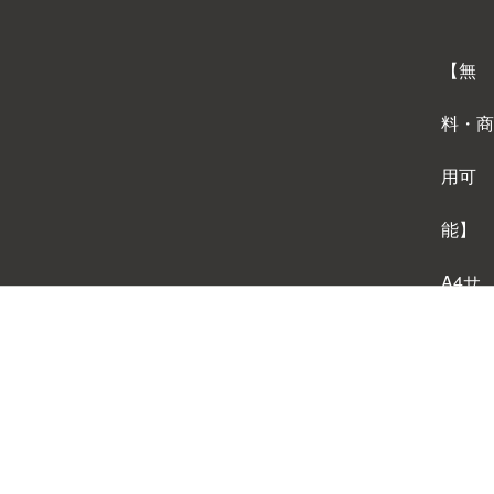
【無
料・商
用可
能】
A4サ
イズ
背景テ
ンプレ
ートダ