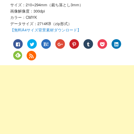
サイズ：210×294mm（裁ち落とし3mm）
画像解像度：300dpi
カラー：CMYK
データサイズ：2714KB（zip形式）
【無料A4サイズ背景素材ダウンロード】
Facebook
ク
ク
ク
ク
ク
ク
ク
で
リ
リ
リ
リ
リ
リ
リ
共
ッ
ッ
ッ
ッ
ッ
ッ
ッ
有
ク
ク
ク
ク
ク
ク
ク
ク
す
し
し
し
し
し
し
し
リ
る
て
て
て
て
て
て
て
ッ
に
Twitter
は
Google+
Pinterest
Tumblr
Pocket
LinkedIn
ク
は
で
て
で
で
で
で
で
し
ク
共
な
共
共
共
シ
共
て
リ
有
ブ
有
有
有
ェ
有
Feedly
ッ
(新
ッ
(新
(新
(新
ア
(新
で
ク
し
ク
し
し
し
(新
し
購
し
い
マ
い
い
い
し
い
読
て
ウ
ー
ウ
ウ
ウ
い
ウ
(新
く
ィ
ク
ィ
ィ
ィ
ウ
ィ
し
だ
ン
で
ン
ン
ン
ィ
ン
い
さ
ド
共
ド
ド
ド
ン
ド
ウ
い
ウ
有
ウ
ウ
ウ
ド
ウ
ィ
(新
で
(新
で
で
で
ウ
で
ン
し
開
し
開
開
開
で
開
ド
い
き
い
き
き
き
開
き
ウ
ウ
ま
ウ
ま
ま
ま
き
ま
で
ィ
す)
ィ
す)
す)
す)
ま
す)
開
ン
ン
す)
き
ド
ド
ま
ウ
ウ
す)