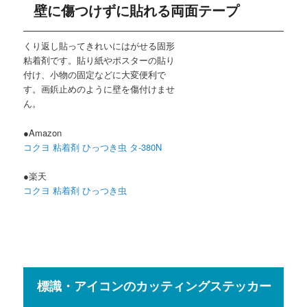
壁に傷つけずに貼れる両面テープ
くり返し貼ってきれいにはがせる固形
粘着剤です。貼り紙やポスターの貼り
付け、小物の固定などに大変便利で
す。画鋲止めのように壁を傷付けませ
ん。
●Amazon
コクヨ 粘着剤 ひっつき虫 タ-380N
●楽天
コクヨ 粘着剤 ひっつき虫
標識・アイコンのカッティングステッカー