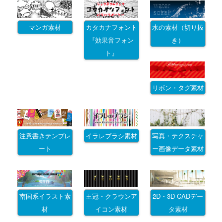
マンガ素材
カタカナフォント
水の素材（切り抜
『効果音フォン
き）
ト』
リボン・タグ素材
注意書きテンプレ
イラレブラシ素材
写真・テクスチャ
ート
ー画像データ素材
南国系イラスト素
王冠・クラウンア
2D・3D CADデー
材
イコン素材
タ素材