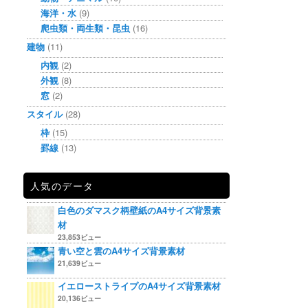
海洋・水
(9)
爬虫類・両生類・昆虫
(16)
建物
(11)
内観
(2)
外観
(8)
窓
(2)
スタイル
(28)
枠
(15)
罫線
(13)
人気のデータ
白色のダマスク柄壁紙のA4サイズ背景素
材
23,853ビュー
青い空と雲のA4サイズ背景素材
21,639ビュー
イエローストライプのA4サイズ背景素材
20,136ビュー