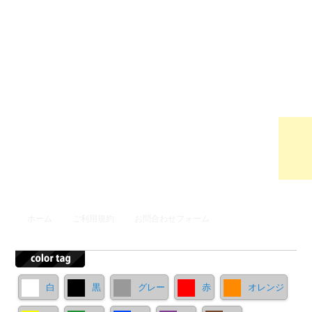
ウンロ
ードサ
イト
メインメニュー
ホーム
ご利用規約
お問合わせフォーム
メインコンテンツへ移動
サブコンテンツへ移動
白
黒
グレー
赤
オレンジ