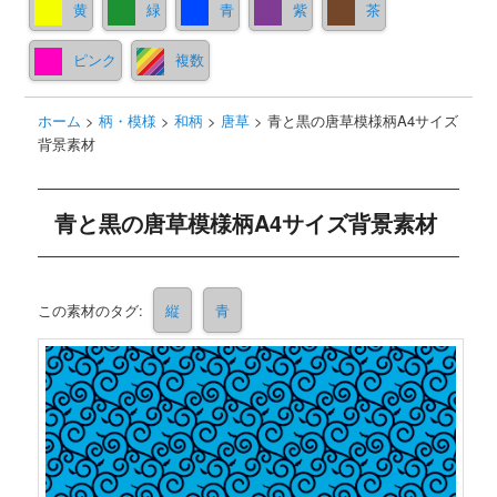
黄
緑
青
紫
茶
ピンク
複数
ホーム
>
柄・模様
>
和柄
>
唐草
>
青と黒の唐草模様柄A4サイズ
背景素材
青と黒の唐草模様柄A4サイズ背景素材
この素材のタグ:
縦
青