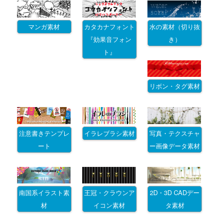
マンガ素材
カタカナフォント
水の素材（切り抜
『効果音フォン
き）
ト』
リボン・タグ素材
注意書きテンプレ
イラレブラシ素材
写真・テクスチャ
ート
ー画像データ素材
南国系イラスト素
王冠・クラウンア
2D・3D CADデー
材
イコン素材
タ素材