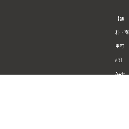
【無
料・商
用可
能】
A4サ
イズ
背景テ
ンプレ
ートダ