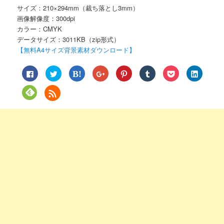
サイズ：210×294mm（裁ち落とし3mm）
画像解像度：300dpi
カラー：CMYK
データサイズ：3011KB（zip形式）
【無料A4サイズ背景素材ダウンロード】
Facebook
ク
ク
ク
ク
ク
ク
ク
で
リ
リ
リ
リ
リ
リ
リ
共
ッ
ッ
ッ
ッ
ッ
ッ
ッ
有
ク
ク
ク
ク
ク
ク
ク
ク
す
し
し
し
し
し
し
し
リ
る
て
て
て
て
て
て
て
ッ
に
Twitter
は
Google+
Pinterest
Tumblr
Pocket
LinkedIn
ク
は
で
て
で
で
で
で
で
し
ク
共
な
共
共
共
シ
共
て
リ
有
ブ
有
有
有
ェ
有
Feedly
ッ
(新
ッ
(新
(新
(新
ア
(新
で
ク
し
ク
し
し
し
(新
し
購
し
い
マ
い
い
い
し
い
読
て
ウ
ー
ウ
ウ
ウ
い
ウ
(新
く
ィ
ク
ィ
ィ
ィ
ウ
ィ
し
だ
ン
で
ン
ン
ン
ィ
ン
い
さ
ド
共
ド
ド
ド
ン
ド
ウ
い
ウ
有
ウ
ウ
ウ
ド
ウ
ィ
(新
で
(新
で
で
で
ウ
で
ン
し
開
し
開
開
開
で
開
ド
い
き
い
き
き
き
開
き
ウ
ウ
ま
ウ
ま
ま
ま
き
ま
で
ィ
す)
ィ
す)
す)
す)
ま
す)
開
ン
ン
す)
き
ド
ド
ま
ウ
ウ
す)