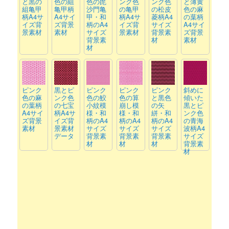
と黒の
色の組
色の毘
ンク色
ンク色
と薄黄
組亀甲
亀甲柄
沙門亀
の亀甲
の松皮
色の麻
柄A4サ
A4サイ
甲・和
柄A4サ
菱柄A4
の葉柄
イズ背
ズ背景
柄のA4
イズ背
サイズ
A4サイ
景素材
素材
サイズ
景素材
背景素
ズ背景
背景素
材
素材
材
ピンク
黒とピ
ピンク
ピンク
ピンク
斜めに
色の麻
ンク色
色の鮫
色の算
と黒色
傾いた
の葉柄
の七宝
小紋模
崩し模
の矢
黒とピ
A4サイ
柄A4サ
様・和
様・和
絣・和
ンク色
ズ背景
イズ背
柄のA4
柄のA4
柄のA4
の青海
素材
景素材
サイズ
サイズ
サイズ
波柄A4
データ
背景素
背景素
背景素
サイズ
材
材
材
背景素
材