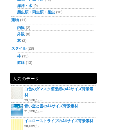
海洋・水
(9)
爬虫類・両生類・昆虫
(16)
建物
(11)
内観
(2)
外観
(8)
窓
(2)
スタイル
(28)
枠
(15)
罫線
(13)
人気のデータ
白色のダマスク柄壁紙のA4サイズ背景素
材
23,853ビュー
青い空と雲のA4サイズ背景素材
21,639ビュー
イエローストライプのA4サイズ背景素材
20,132ビュー