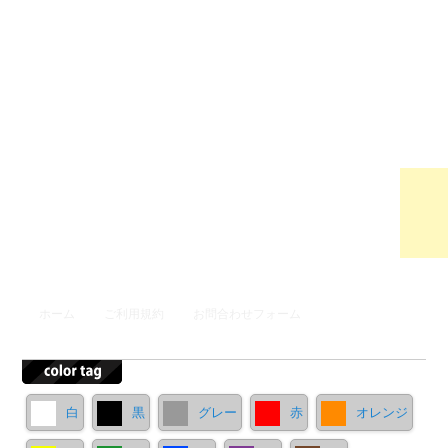
ウンロ
ードサ
イト
メインメニュー
ホーム
ご利用規約
お問合わせフォーム
メインコンテンツへ移動
サブコンテンツへ移動
白
黒
グレー
赤
オレンジ