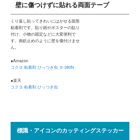
壁に傷つけずに貼れる両面テープ
くり返し貼ってきれいにはがせる固形
粘着剤です。貼り紙やポスターの貼り
付け、小物の固定などに大変便利で
す。画鋲止めのように壁を傷付けませ
ん。
●Amazon
コクヨ 粘着剤 ひっつき虫 タ-380N
●楽天
コクヨ 粘着剤 ひっつき虫
標識・アイコンのカッティングステッカー