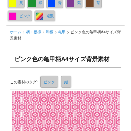
黄
緑
青
紫
茶
ピンク
複数
ホーム
>
柄・模様
>
和柄
>
亀甲
>
ピンク色の亀甲柄A4サイズ背
景素材
ピンク色の亀甲柄A4サイズ背景素材
この素材のタグ:
ピンク
縦