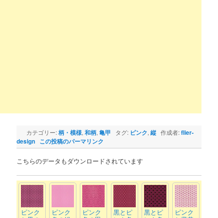
カテゴリー:
柄・模様
,
和柄
,
亀甲
タグ:
ピンク
,
縦
作成者:
flier-
design
この投稿のパーマリンク
こちらのデータもダウンロードされています
ピンク
ピンク
ピンク
黒とピ
黒とピ
ピンク