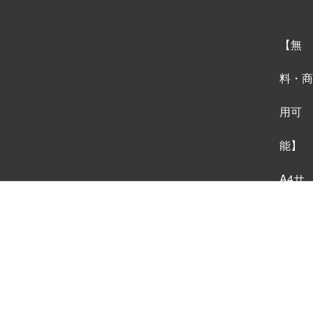
【無
料・商
用可
能】
A4サ
イズ
背景テ
ンプレ
ートダ