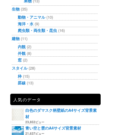
果物
(13)
生物
(35)
動物・アニマル
(10)
海洋・水
(9)
爬虫類・両生類・昆虫
(16)
建物
(11)
内観
(2)
外観
(8)
窓
(2)
スタイル
(28)
枠
(15)
罫線
(13)
人気のデータ
白色のダマスク柄壁紙のA4サイズ背景素
材
23,852ビュー
青い空と雲のA4サイズ背景素材
21,637ビュー