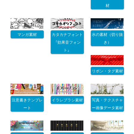
材
マンガ素材
カタカナフォント
水の素材（切り抜
『効果音フォン
き）
ト』
リボン・タグ素材
注意書きテンプレ
イラレブラシ素材
写真・テクスチャ
ート
ー画像データ素材