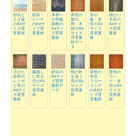
砂浜と
砂浜・
木材へ
茶色の
木の
細かい
さざ波
ビーチ
の和風
板の
板・木
木目の
のA4サ
のA4サ
装飾の
間・木
目のA4
A4サイ
イズ背
イズ背
A4サイ
材のA4
サイズ
ズ背景
景素材
景素材
ズ背景
サイズ
背景素
素材
素材
背景素
材
材デー
タ
古びた
簾越し
砂浜の
樹の幹
茶色の
茶色の
赤茶の
に見る
A4サイ
を這う
木目・
ウッ
レンガ
空のA4
ズ背景
蔦のA4
フロー
ド・木
と草の
サイズ
素材デ
サイズ
リング
目のA4
A4サイ
背景素
ータ
背景素
のA4サ
サイズ
ズ背景
材
材
イズ背
背景素
素材
景素材
材