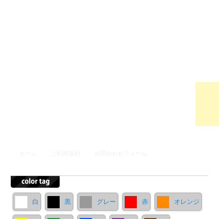
ウンロ
ードサ
イト
メインメニュー
ホーム
ご利用規約
お問合わせフォーム
メインコンテンツへ移動
サブコンテンツへ移動
白
黒
グレー
赤
オレンジ