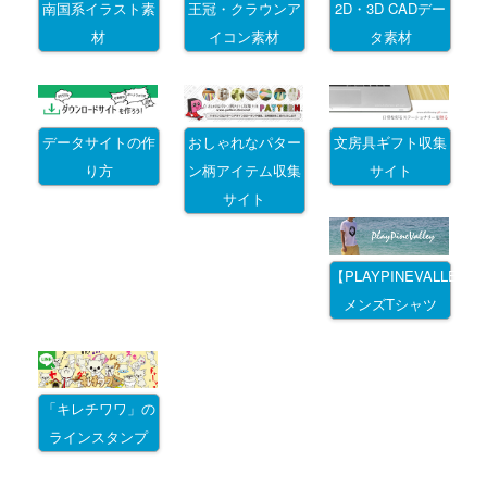
南国系イラスト素
王冠・クラウンア
2D・3D CADデー
材
イコン素材
タ素材
データサイトの作
おしゃれなパター
文房具ギフト収集
り方
ン柄アイテム収集
サイト
サイト
【PLAYPINEVALLEY
メンズTシャツ
「キレチワワ」の
ラインスタンプ