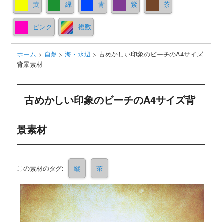
黄
緑
青
紫
茶
ピンク
複数
ホーム
>
自然
>
海・水辺
>
古めかしい印象のビーチのA4サイズ
背景素材
古めかしい印象のビーチのA4サイズ背
景素材
この素材のタグ:
縦
茶