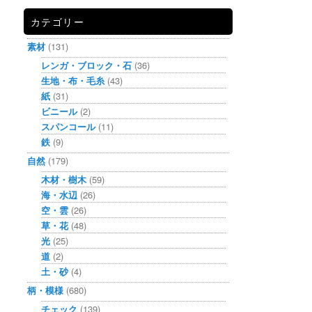
カテゴリー
素材
(131)
レンガ・ブロック・石
(36)
生地・布・毛糸
(43)
紙
(31)
ビニール
(2)
スパンコール
(11)
鉄
(9)
自然
(179)
木材・樹木
(59)
海・水辺
(26)
空・雲
(26)
草・花
(48)
光
(25)
道
(2)
土・砂
(4)
柄・模様
(680)
チェック
(139)