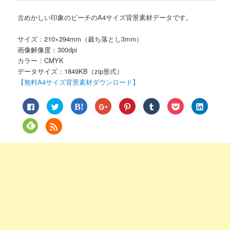
古めかしい印象のビーチのA4サイズ背景素材データです。
サイズ：210×294mm（裁ち落とし3mm）
画像解像度：300dpi
カラー：CMYK
データサイズ：1849KB（zip形式）
【無料A4サイズ背景素材ダウンロード】
Facebook
ク
ク
ク
ク
ク
ク
ク
で
リ
リ
リ
リ
リ
リ
リ
共
ッ
ッ
ッ
ッ
ッ
ッ
ッ
有
ク
ク
ク
ク
ク
ク
ク
ク
す
し
し
し
し
し
し
し
リ
る
て
て
て
て
て
て
て
ッ
に
Twitter
は
Google+
Pinterest
Tumblr
Pocket
LinkedIn
ク
は
で
て
で
で
で
で
で
し
ク
共
な
共
共
共
シ
共
て
リ
有
ブ
有
有
有
ェ
有
Feedly
ッ
(新
ッ
(新
(新
(新
ア
(新
で
ク
し
ク
し
し
し
(新
し
購
し
い
マ
い
い
い
し
い
読
て
ウ
ー
ウ
ウ
ウ
い
ウ
(新
く
ィ
ク
ィ
ィ
ィ
ウ
ィ
し
だ
ン
で
ン
ン
ン
ィ
ン
い
さ
ド
共
ド
ド
ド
ン
ド
ウ
い
ウ
有
ウ
ウ
ウ
ド
ウ
ィ
(新
で
(新
で
で
で
ウ
で
ン
し
開
し
開
開
開
で
開
ド
い
き
い
き
き
き
開
き
ウ