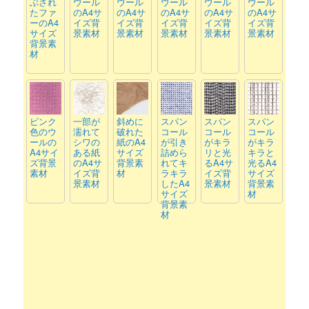
ぶされ
ウール
ウール
ウール
ウール
ウール
たファ
のA4サ
のA4サ
のA4サ
のA4サ
のA4サ
ーのA4
イズ背
イズ背
イズ背
イズ背
イズ背
サイズ
景素材
景素材
景素材
景素材
景素材
背景素
材
ピンク
一部が
斜めに
スパン
スパン
スパン
色のウ
濡れて
破れた
コール
コール
コール
ールの
シワの
紙のA4
が引き
がキラ
がキラ
A4サイ
ある紙
サイズ
詰めら
リと光
キラと
ズ背景
のA4サ
背景素
れてキ
るA4サ
光るA4
素材
イズ背
材
ラキラ
イズ背
サイズ
景素材
したA4
景素材
背景素
サイズ
材
背景素
材