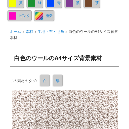
黄
緑
青
紫
茶
ピンク
複数
ホーム
>
素材
>
生地・布・毛糸
>
白色のウールのA4サイズ背景
素材
白色のウールのA4サイズ背景素材
この素材のタグ:
白
縦