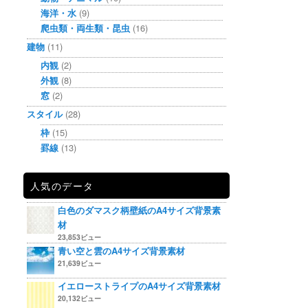
海洋・水
(9)
爬虫類・両生類・昆虫
(16)
建物
(11)
内観
(2)
外観
(8)
窓
(2)
スタイル
(28)
枠
(15)
罫線
(13)
人気のデータ
白色のダマスク柄壁紙のA4サイズ背景素
材
23,853ビュー
青い空と雲のA4サイズ背景素材
21,639ビュー
イエローストライプのA4サイズ背景素材
20,132ビュー