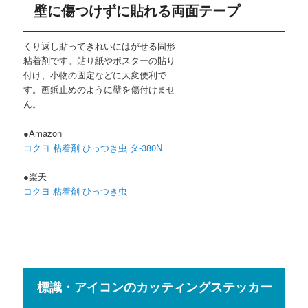
壁に傷つけずに貼れる両面テープ
くり返し貼ってきれいにはがせる固形
粘着剤です。貼り紙やポスターの貼り
付け、小物の固定などに大変便利で
す。画鋲止めのように壁を傷付けませ
ん。
●Amazon
コクヨ 粘着剤 ひっつき虫 タ-380N
●楽天
コクヨ 粘着剤 ひっつき虫
標識・アイコンのカッティングステッカー