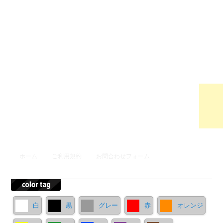
ウンロ
ードサ
イト
メインメニュー
ホーム
ご利用規約
お問合わせフォーム
メインコンテンツへ移動
サブコンテンツへ移動
白
黒
グレー
赤
オレンジ