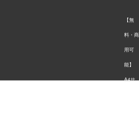
【無
料・商
用可
能】
A4サ
イズ
背景テ
ンプレ
ートダ