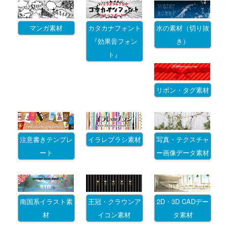
マンガ素材
カタカナフォント
水の素材（切り抜
『効果音フォン
き）
ト』
リボン・タグ素材
注意書きテンプレ
イラレブラシ素材
写真・テクスチャ
ート
ー画像データ素材
南国系イラスト素
王冠・クラウンア
2D・3D CADデー
材
イコン素材
タ素材