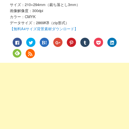
サイズ：210×294mm（裁ち落とし3mm）
画像解像度：300dpi
カラー：CMYK
データサイズ：2869KB（zip形式）
【無料A4サイズ背景素材ダウンロード】
Facebook
ク
ク
ク
ク
ク
ク
ク
で
リ
リ
リ
リ
リ
リ
リ
共
ッ
ッ
ッ
ッ
ッ
ッ
ッ
有
ク
ク
ク
ク
ク
ク
ク
ク
す
し
し
し
し
し
し
し
リ
る
て
て
て
て
て
て
て
ッ
に
Twitter
は
Google+
Pinterest
Tumblr
Pocket
LinkedIn
ク
は
で
て
で
で
で
で
で
し
ク
共
な
共
共
共
シ
共
て
リ
有
ブ
有
有
有
ェ
有
Feedly
ッ
(新
ッ
(新
(新
(新
ア
(新
で
ク
し
ク
し
し
し
(新
し
購
し
い
マ
い
い
い
し
い
読
て
ウ
ー
ウ
ウ
ウ
い
ウ
(新
く
ィ
ク
ィ
ィ
ィ
ウ
ィ
し
だ
ン
で
ン
ン
ン
ィ
ン
い
さ
ド
共
ド
ド
ド
ン
ド
ウ
い
ウ
有
ウ
ウ
ウ
ド
ウ
ィ
(新
で
(新
で
で
で
ウ
で
ン
し
開
し
開
開
開
で
開
ド
い
き
い
き
き
き
開
き
ウ
ウ
ま
ウ
ま
ま
ま
き
ま
で
ィ
す)
ィ
す)
す)
す)
ま
す)
開
ン
ン
す)
き
ド
ド
ま
ウ
ウ
す)