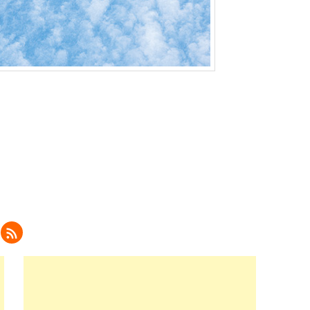
ク
リ
ッ
ク
し
て
eedly
で
購
読