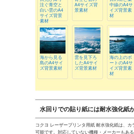
注ぐ青空と
A4サイズ背
中線のA4サ
白い雲のA4
景素材
イズ背景素
サイズ背景
材
素材
海から見る
雲を見下ろ
海の上のボ
島のA4サイ
したA4サイ
ートのA4サ
ズ背景素材
ズ背景素材
イズ背景素
材
水回りでの貼り紙には耐水強化紙
コクヨ レーザープリンタ用紙 耐水強化紙は、
可能です。対応していない機種・メーカーもある