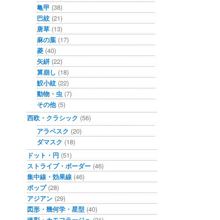
亀甲
(38)
巴紋
(21)
唐草
(13)
麻の葉
(17)
菱
(40)
矢絣
(22)
算崩し
(18)
鮫小紋
(22)
動物・虫
(7)
その他
(5)
西欧・クラシック
(56)
アラベスク
(20)
ダマスク
(18)
ドット・円
(51)
ストライプ・ボーダー
(46)
集中線・効果線
(46)
ポップ
(28)
アジアン
(29)
図形・幾何学・星型
(40)
迷彩・カモフラージュ
(21)