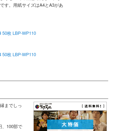
です。用紙サイズはA4とA3があ
枚 LBP-WP110
枚 LBP-WP110
縁までしっ
円、100部で