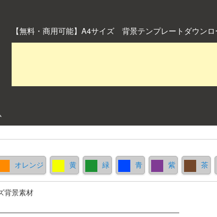
【無料・商用可能】A4サイズ 背景テンプレートダウンロ
ム
オレンジ
黄
緑
青
紫
茶
ズ背景素材