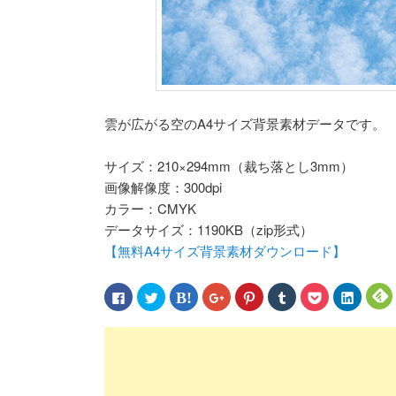
雲が広がる空のA4サイズ背景素材データです。
サイズ：210×294mm（裁ち落とし3mm）
画像解像度：300dpi
カラー：CMYK
データサイズ：1190KB（zip形式）
【無料A4サイズ背景素材ダウンロード】
Facebook
ク
ク
ク
ク
ク
ク
ク
で
リ
リ
リ
リ
リ
リ
リ
共
ッ
ッ
ッ
ッ
ッ
ッ
ッ
有
ク
ク
ク
ク
ク
ク
ク
す
し
し
し
し
し
し
し
る
て
て
て
て
て
て
て
に
Twitter
は
Google+
Pinterest
Tumblr
Pocket
LinkedIn
F
は
で
て
で
で
で
で
で
ク
共
な
共
共
共
シ
共
リ
有
ブ
有
有
有
ェ
有