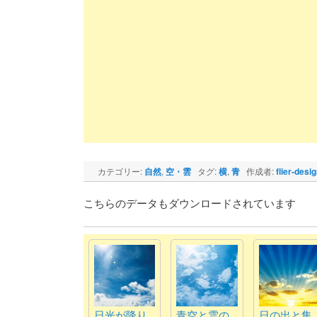
ッ
(新
ッ
(新
(新
(新
ア
(新
(
ク
し
ク
し
し
し
(新
し
し
い
マ
い
い
い
し
い
て
ウ
ー
ウ
ウ
ウ
い
ウ
く
ィ
ク
ィ
ィ
ィ
ウ
ィ
だ
ン
で
ン
ン
ン
ィ
ン
さ
ド
共
ド
ド
ド
ン
ド
い
ウ
有
ウ
ウ
ウ
ド
ウ
(新
で
(新
で
で
で
ウ
で
し
開
し
開
開
開
で
開
い
き
い
き
き
き
開
き
ウ
ま
ウ
ま
ま
ま
き
ま
ィ
す)
ィ
す)
す)
す)
ま
す)
す
ン
ン
す)
ド
ド
ウ
ウ
で
で
開
開
き
き
ま
ま
カテゴリー:
自然
,
空・雲
タグ:
横
,
青
作成者:
flier-desi
す)
す)
こちらのデータもダウンロードされています
日光が降り
青空と雲の
日の出と集