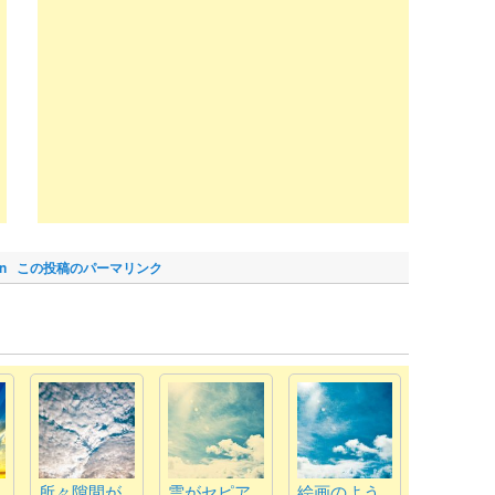
新
し
い
ウ
ィ
ン
ド
ウ
で
開
き
ま
)
gn
この投稿のパーマリンク
所々隙間が
雲がセピア
絵画のよう