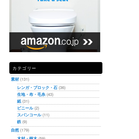
カテゴリー
素材
(131)
レンガ・ブロック・石
(36)
生地・布・毛糸
(43)
紙
(31)
ビニール
(2)
スパンコール
(11)
鉄
(9)
自然
(179)
木材・樹木
(59)