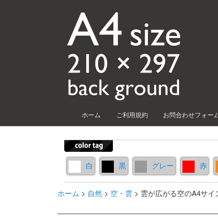
メインメニュー
ホーム
ご利用規約
お問合わせフォー
メインコンテンツへ移動
サブコンテンツへ移動
白
黒
グレー
赤
ホーム
>
自然
>
空・雲
>
雲が広がる空のA4サイ