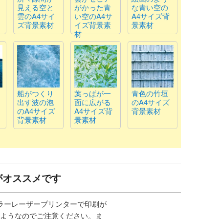
見える空と
がかった青
な青い空の
雲のA4サイ
い空のA4サ
A4サイズ背
ズ背景素材
イズ背景素
景素材
材
船がつくり
葉っぱが一
青色の竹垣
出す波の泡
面に広がる
のA4サイズ
のA4サイズ
A4サイズ背
背景素材
背景素材
景素材
がオススメです
カラーレーザープリンターで印刷が
ようなのでご注意ください。ま