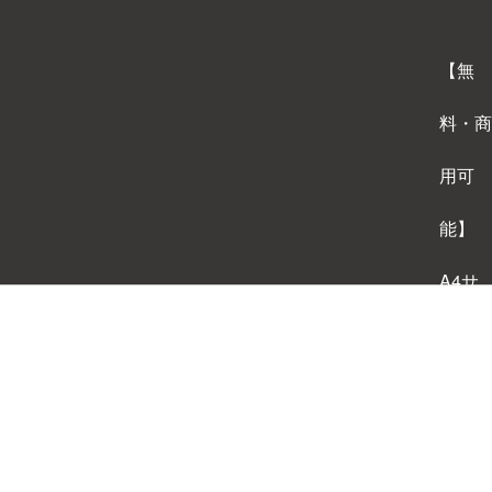
【無
料・商
用可
能】
A4サ
イズ
背景テ
ンプレ
ートダ