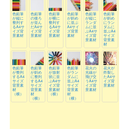
色鉛筆
色鉛筆
色鉛筆
色鉛筆
色鉛筆
色鉛筆
が縦に
の後ろ
が横に
が斜め
が縦に
が斜め
整列す
が並ん
整列す
に並ぶ
ランダ
にラン
るA4サ
だA4サ
るA4サ
A4サイ
ムに並
ダムに
イズ背
イズ背
イズ背
ズ背景
ぶA4サ
並ぶA4
景素材
景素材
景素材
素材
イズ背
サイズ
景素材
背景素
材
色鉛筆
色鉛筆
色鉛筆
色鉛筆
花火の
花火が
が整列
が斜め
が放射
がラン
光線が
炸裂し
するA4
に整列
状に並
ダムに
飛び交
たA4サ
サイズ
するA4
ぶA4サ
並ぶA4
うA4サ
イズ背
背景素
サイズ
イズ背
サイズ
イズ背
景素材
材
背景素
景素材
背景素
景素材
（横）
材
（横）
材
（横）
（横）