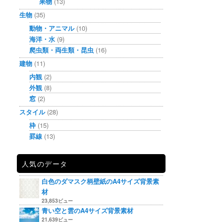
果物
(13)
生物
(35)
動物・アニマル
(10)
海洋・水
(9)
爬虫類・両生類・昆虫
(16)
建物
(11)
内観
(2)
外観
(8)
窓
(2)
スタイル
(28)
枠
(15)
罫線
(13)
人気のデータ
白色のダマスク柄壁紙のA4サイズ背景素
材
23,853ビュー
青い空と雲のA4サイズ背景素材
21,639ビュー