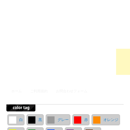
ウンロ
ードサ
イト
メインメニュー
ホーム
ご利用規約
お問合わせフォーム
メインコンテンツへ移動
サブコンテンツへ移動
白
黒
グレー
赤
オレンジ