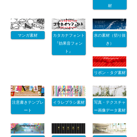
材
マンガ素材
カタカナフォント
水の素材（切り抜
『効果音フォン
き）
ト』
リボン・タグ素材
注意書きテンプレ
イラレブラシ素材
写真・テクスチャ
ート
ー画像データ素材