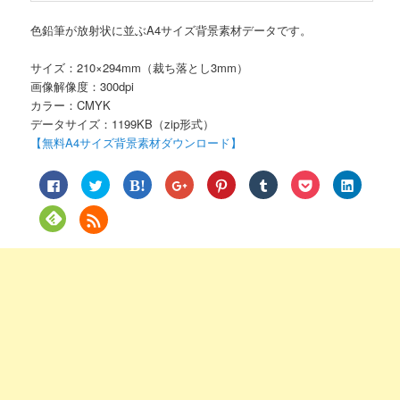
色鉛筆が放射状に並ぶA4サイズ背景素材データです。
サイズ：210×294mm（裁ち落とし3mm）
画像解像度：300dpi
カラー：CMYK
データサイズ：1199KB（zip形式）
【無料A4サイズ背景素材ダウンロード】
Facebook
ク
ク
ク
ク
ク
ク
ク
で
リ
リ
リ
リ
リ
リ
リ
共
ッ
ッ
ッ
ッ
ッ
ッ
ッ
有
ク
ク
ク
ク
ク
ク
ク
ク
す
し
し
し
し
し
し
し
リ
る
て
て
て
て
て
て
て
ッ
に
Twitter
は
Google+
Pinterest
Tumblr
Pocket
LinkedIn
ク
は
で
て
で
で
で
で
で
し
ク
共
な
共
共
共
シ
共
て
リ
有
ブ
有
有
有
ェ
有
Feedly
ッ
(新
ッ
(新
(新
(新
ア
(新
で
ク
し
ク
し
し
し
(新
し
購
し
い
マ
い
い
い
し
い
読
て
ウ
ー
ウ
ウ
ウ
い
ウ
(新
く
ィ
ク
ィ
ィ
ィ
ウ
ィ
し
だ
ン
で
ン
ン
ン
ィ
ン
い
さ
ド
共
ド
ド
ド
ン
ド
ウ
い
ウ
有
ウ
ウ
ウ
ド
ウ
ィ
(新
で
(新
で
で
で
ウ
で
ン
し
開
し
開
開
開
で
開
ド
い
き
い
き
き
き
開
き
ウ