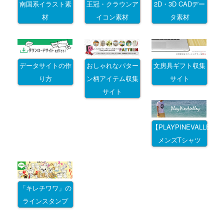
南国系イラスト素
王冠・クラウンア
2D・3D CADデー
材
イコン素材
タ素材
データサイトの作
おしゃれなパター
文房具ギフト収集
り方
ン柄アイテム収集
サイト
サイト
【PLAYPINEVALLEY
メンズTシャツ
「キレチワワ」の
ラインスタンプ