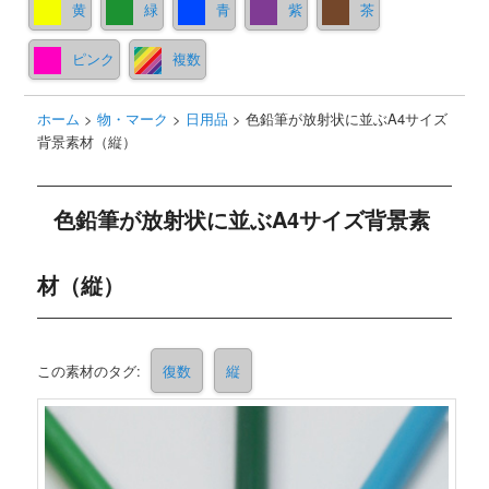
黄
緑
青
紫
茶
ピンク
複数
ホーム
>
物・マーク
>
日用品
>
色鉛筆が放射状に並ぶA4サイズ
背景素材（縦）
色鉛筆が放射状に並ぶA4サイズ背景素
材（縦）
この素材のタグ:
復数
縦