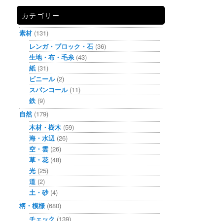
カテゴリー
素材
(131)
レンガ・ブロック・石
(36)
生地・布・毛糸
(43)
紙
(31)
ビニール
(2)
スパンコール
(11)
鉄
(9)
自然
(179)
木材・樹木
(59)
海・水辺
(26)
空・雲
(26)
草・花
(48)
光
(25)
道
(2)
土・砂
(4)
柄・模様
(680)
チェック
(139)