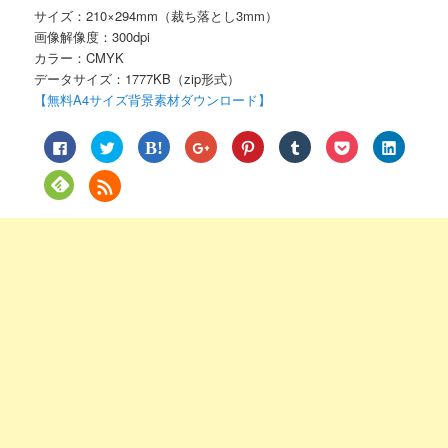
サイズ：210×294mm（裁ち落とし3mm）
画像解像度：300dpi
カラー：CMYK
データサイズ：1777KB（zip形式）
【無料A4サイズ背景素材ダウンロード】
Facebook
ク
ク
ク
ク
ク
ク
ク
で
リ
リ
リ
リ
リ
リ
リ
共
ッ
ッ
ッ
ッ
ッ
ッ
ッ
有
ク
ク
ク
ク
ク
ク
ク
ク
す
し
し
し
し
し
し
し
リ
る
て
て
て
て
て
て
て
ッ
に
Twitter
は
Google+
Pinterest
Tumblr
Pocket
LinkedIn
ク
は
で
て
で
で
で
で
で
し
ク
共
な
共
共
共
シ
共
て
リ
有
ブ
有
有
有
ェ
有
Feedly
ッ
(新
ッ
(新
(新
(新
ア
(新
で
ク
し
ク
し
し
し
(新
し
購
し
い
マ
い
い
い
し
い
読
て
ウ
ー
ウ
ウ
ウ
い
ウ
(新
く
ィ
ク
ィ
ィ
ィ
ウ
ィ
し
だ
ン
で
ン
ン
ン
ィ
ン
い
さ
ド
共
ド
ド
ド
ン
ド
ウ
い
ウ
有
ウ
ウ
ウ
ド
ウ
ィ
(新
で
(新
で
で
で
ウ
で
ン
し
開
し
開
開
開
で
開
ド
い
き
い
き
き
き
開
き
ウ
ウ
ま
ウ
ま
ま
ま
き
ま
で
ィ
す)
ィ
す)
す)
す)
ま
す)
開
ン
ン
す)
き
ド
ド
ま
ウ
ウ
す)