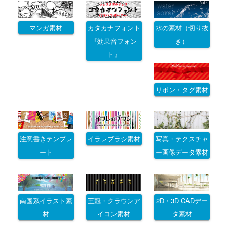
マンガ素材
カタカナフォント
水の素材（切り抜
『効果音フォン
き）
ト』
リボン・タグ素材
注意書きテンプレ
イラレブラシ素材
写真・テクスチャ
ート
ー画像データ素材
南国系イラスト素
王冠・クラウンア
2D・3D CADデー
材
イコン素材
タ素材