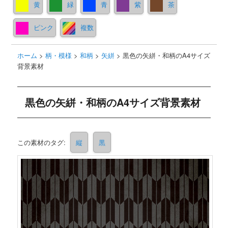
黄
緑
青
紫
茶
ピンク
複数
ホーム
>
柄・模様
>
和柄
>
矢絣
>
黒色の矢絣・和柄のA4サイズ
背景素材
黒色の矢絣・和柄のA4サイズ背景素材
この素材のタグ:
縦
黒