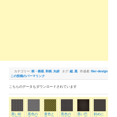
カテゴリー:
柄・模様
,
和柄
,
矢絣
タグ:
縦
,
黒
作成者:
flier-design
この投稿のパーマリンク
こちらのデータもダウンロードされています
黒い松
黒色の
黄色と
黒色の
黒い巴
斜めに