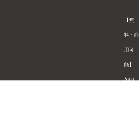
【無
料・商
用可
能】
A4サ
イズ
背景テ
ンプレ
ートダ