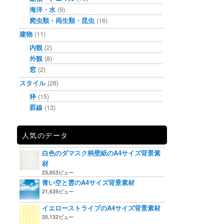
海洋・水
(9)
爬虫類・両生類・昆虫
(16)
建物
(11)
内観
(2)
外観
(8)
窓
(2)
スタイル
(28)
枠
(15)
罫線
(13)
人気のデータ
白色のダマスク柄壁紙のA4サイズ背景素
材
23,853ビュー
青い空と雲のA4サイズ背景素材
21,639ビュー
イエローストライプのA4サイズ背景素材
20,132ビュー