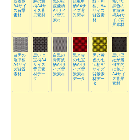
皮菱柄
麻の葉
黒の松
組亀甲
紋・和
傾いた
A4サイ
柄A4サ
皮菱柄
柄A4サ
柄、A4
黒色の
ズ背景
イズ背
A4サイ
イズ背
サイズ
青海波
素材
景素材
ズ背景
景素材
背景素
柄A4サ
素材
材
イズ背
景素材
白黒の
黒い七
白黒の
黒と赤
黒と黄
黒い巴
亀甲柄
宝柄A4
青海波
の七宝
色の七
紋が幾
A4サイ
サイズ
柄A4サ
柄A4サ
宝柄A4
何学的
ズ背景
背景素
イズ背
イズ背
サイズ
に並ぶ
素材
材デー
景素材
景素材
背景素
A4サイ
タ
データ
材デー
ズ背景
タ
素材