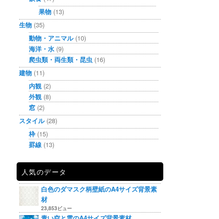
果物
(13)
生物
(35)
動物・アニマル
(10)
海洋・水
(9)
爬虫類・両生類・昆虫
(16)
建物
(11)
内観
(2)
外観
(8)
窓
(2)
スタイル
(28)
枠
(15)
罫線
(13)
人気のデータ
白色のダマスク柄壁紙のA4サイズ背景素
材
23,853ビュー
青い空と雲のA4サイズ背景素材