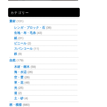
カテゴリー
素材
(131)
レンガ・ブロック・石
(36)
生地・布・毛糸
(43)
紙
(31)
ビニール
(2)
スパンコール
(11)
鉄
(9)
自然
(179)
木材・樹木
(59)
海・水辺
(26)
空・雲
(26)
草・花
(48)
光
(25)
道
(2)
土・砂
(4)
柄・模様
(680)