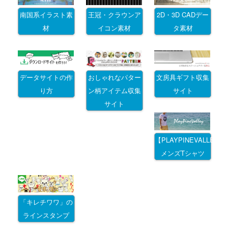
南国系イラスト素
王冠・クラウンア
2D・3D CADデー
材
イコン素材
タ素材
データサイトの作
おしゃれなパター
文房具ギフト収集
り方
ン柄アイテム収集
サイト
サイト
【PLAYPINEVALLEY
メンズTシャツ
「キレチワワ」の
ラインスタンプ