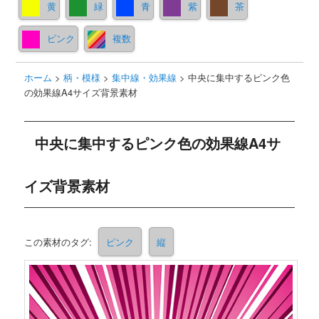
黄
緑
青
紫
茶
ピンク
複数
ホーム
>
柄・模様
>
集中線・効果線
>
中央に集中するピンク色
の効果線A4サイズ背景素材
中央に集中するピンク色の効果線A4サ
イズ背景素材
この素材のタグ:
ピンク
縦