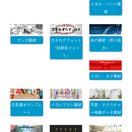
メダル・バッジ素
材
マンガ素材
カタカナフォント
水の素材（切り抜
『効果音フォン
き）
ト』
リボン・タグ素材
注意書きテンプレ
イラレブラシ素材
写真・テクスチャ
ート
ー画像データ素材