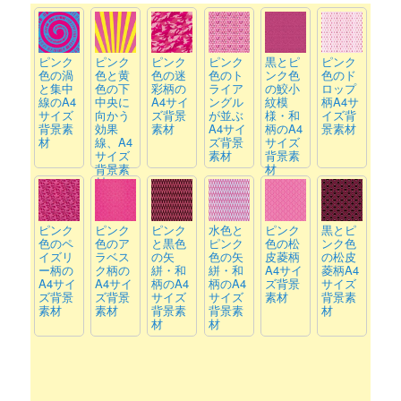
ピンク
ピンク
ピンク
ピンク
黒とピ
ピンク
色の渦
色と黄
色の迷
色のト
ンク色
色のド
と集中
色の下
彩柄の
ライア
の鮫小
ロップ
線のA4
中央に
A4サイ
ングル
紋模
柄A4サ
サイズ
向かう
ズ背景
が並ぶ
様・和
イズ背
背景素
効果
素材
A4サイ
柄のA4
景素材
材
線、A4
ズ背景
サイズ
サイズ
素材
背景素
背景素
材
材
ピンク
ピンク
ピンク
水色と
ピンク
黒とピ
色のペ
色のア
と黒色
ピンク
色の松
ンク色
イズリ
ラベス
の矢
色の矢
皮菱柄
の松皮
ー柄の
ク柄の
絣・和
絣・和
A4サイ
菱柄A4
A4サイ
A4サイ
柄のA4
柄のA4
ズ背景
サイズ
ズ背景
ズ背景
サイズ
サイズ
素材
背景素
素材
素材
背景素
背景素
材
材
材