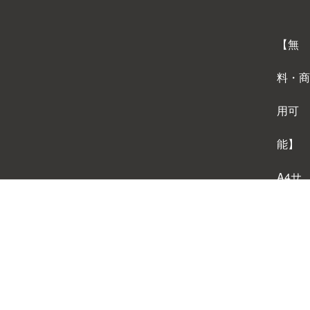
【無
料・商
用可
能】
A4サ
イズ
背景テ
ンプレ
ートダ