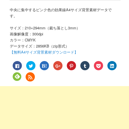
中央に集中するピンク色の効果線A4サイズ背景素材データで
す。
サイズ：210×294mm（裁ち落とし3mm）
画像解像度：300dpi
カラー：CMYK
データサイズ：2856KB（zip形式）
【無料A4サイズ背景素材ダウンロード】
Facebook
ク
ク
ク
ク
ク
ク
ク
で
リ
リ
リ
リ
リ
リ
リ
共
ッ
ッ
ッ
ッ
ッ
ッ
ッ
有
ク
ク
ク
ク
ク
ク
ク
ク
す
し
し
し
し
し
し
し
リ
る
て
て
て
て
て
て
て
ッ
に
Twitter
は
Google+
Pinterest
Tumblr
Pocket
LinkedIn
ク
は
で
て
で
で
で
で
で
し
ク
共
な
共
共
共
シ
共
て
リ
有
ブ
有
有
有
ェ
有
Feedly
ッ
(新
ッ
(新
(新
(新
ア
(新
で
ク
し
ク
し
し
し
(新
し
購
し
い
マ
い
い
い
し
い
読
て
ウ
ー
ウ
ウ
ウ
い
ウ
(新
く
ィ
ク
ィ
ィ
ィ
ウ
ィ
し
だ
ン
で
ン
ン
ン
ィ
ン
い
さ
ド
共
ド
ド
ド
ン
ド
ウ
い
ウ
有
ウ
ウ
ウ
ド
ウ
ィ
(新
で
(新
で
で
で
ウ
で
ン