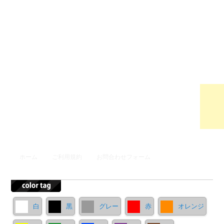
ウンロ
ードサ
イト
メインメニュー
ホーム
ご利用規約
お問合わせフォーム
メインコンテンツへ移動
サブコンテンツへ移動
白
黒
グレー
赤
オレンジ