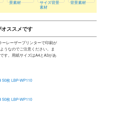
景素材
サイズ背景
背景素材
素材
がオススメです
カラーレーザープリンターで印刷が
ようなのでご注意ください。ま
です。用紙サイズはA4とA3があ
枚 LBP-WP110
枚 LBP-WP110