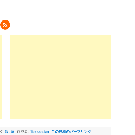
ク
リ
ッ
ク
し
て
eedly
で
購
読
新
し
い
ウ
ィ
ン
ド
ウ
で
開
き
ま
)
グ:
縦
,
黄
作成者:
flier-design
この投稿のパーマリンク