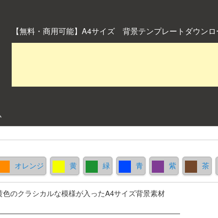
【無料・商用可能】A4サイズ 背景テンプレートダウンロ
ム
オレンジ
黄
緑
青
紫
茶
黄色のクラシカルな模様が入ったA4サイズ背景素材