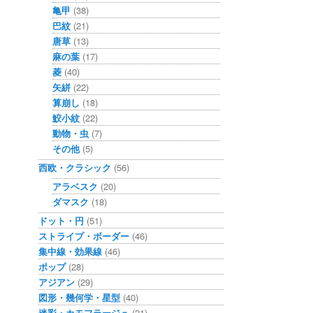
亀甲
(38)
巴紋
(21)
唐草
(13)
麻の葉
(17)
菱
(40)
矢絣
(22)
算崩し
(18)
鮫小紋
(22)
動物・虫
(7)
その他
(5)
西欧・クラシック
(56)
アラベスク
(20)
ダマスク
(18)
ドット・円
(51)
ストライプ・ボーダー
(46)
集中線・効果線
(46)
ポップ
(28)
アジアン
(29)
図形・幾何学・星型
(40)
迷彩・カモフラージュ
(21)