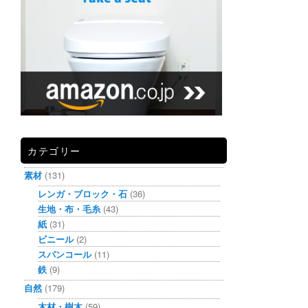
カテゴリー
素材
(131)
レンガ・ブロック・石
(36)
生地・布・毛糸
(43)
紙
(31)
ビニール
(2)
スパンコール
(11)
鉄
(9)
自然
(179)
木材・樹木
(59)