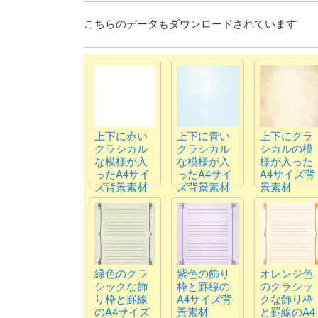
こちらのデータもダウンロードされています
上下に赤い
上下に青い
上下にクラ
クラシカル
クラシカル
シカルの模
な模様が入
な模様が入
様が入った
ったA4サイ
ったA4サイ
A4サイズ背
ズ背景素材
ズ背景素材
景素材
緑色のクラ
紫色の飾り
オレンジ色
シックな飾
枠と罫線の
のクラシッ
り枠と罫線
A4サイズ背
クな飾り枠
のA4サイズ
景素材
と罫線のA4