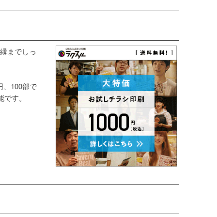
縁までしっ
円、100部で
能です。