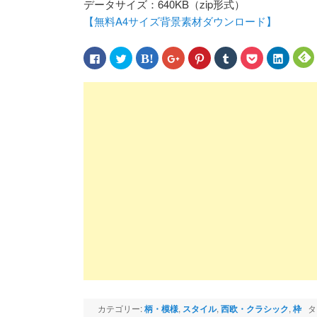
データサイズ：640KB（zip形式）
【無料A4サイズ背景素材ダウンロード】
Facebook
ク
ク
ク
ク
ク
ク
ク
で
リ
リ
リ
リ
リ
リ
リ
共
ッ
ッ
ッ
ッ
ッ
ッ
ッ
有
ク
ク
ク
ク
ク
ク
ク
す
し
し
し
し
し
し
し
る
て
て
て
て
て
て
て
に
Twitter
は
Google+
Pinterest
Tumblr
Pocket
LinkedIn
F
は
で
て
で
で
で
で
で
ク
共
な
共
共
共
シ
共
リ
有
ブ
有
有
有
ェ
有
ッ
(新
ッ
(新
(新
(新
ア
(新
(
ク
し
ク
し
し
し
(新
し
し
い
マ
い
い
い
し
い
て
ウ
ー
ウ
ウ
ウ
い
ウ
く
ィ
ク
ィ
ィ
ィ
ウ
ィ
だ
ン
で
ン
ン
ン
ィ
ン
さ
ド
共
ド
ド
ド
ン
ド
い
ウ
有
ウ
ウ
ウ
ド
ウ
(新
で
(新
で
で
で
ウ
で
し
開
し
開
開
開
で
開
い
き
い
き
き
き
開
き
ウ
ま
ウ
ま
ま
ま
き
ま
ィ
す)
ィ
す)
す)
す)
ま
す)
す
ン
ン
す)
ド
ド
ウ
ウ
で
で
開
開
き
き
ま
ま
カテゴリー:
柄・模様
,
スタイル
,
西欧・クラシック
,
枠
タ
す)
す)