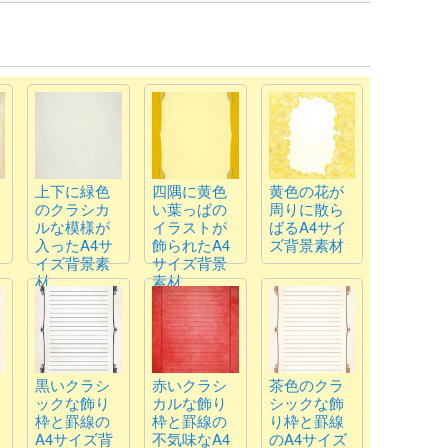
上下に緑色
四隅に黄色
黄色の花が
のクラシカ
い葉っぱの
周りに散ら
ルな模様が
イラストが
ばるA4サイ
入ったA4サ
飾られたA4
ズ背景素材
イズ背景素
サイズ背景
材
素材
黒いクラシ
赤いクラシ
茶色のクラ
ックな飾り
カルな飾り
シックな飾
枠と罫線の
枠と罫線の
り枠と罫線
A4サイズ背
不気味なA4
のA4サイズ