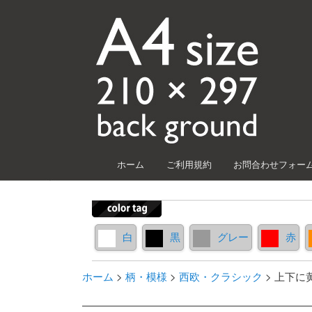
メインメニュー
ホーム
ご利用規約
お問合わせフォー
メインコンテンツへ移動
サブコンテンツへ移動
白
黒
グレー
赤
ホーム
>
柄・模様
>
西欧・クラシック
>
上下に