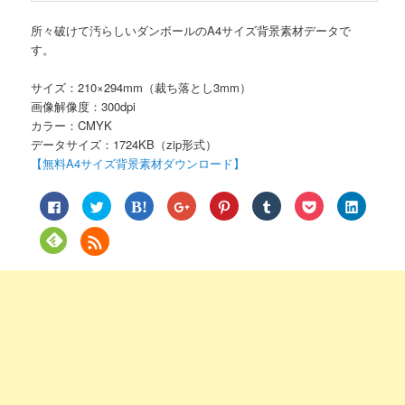
所々破けて汚らしいダンボールのA4サイズ背景素材データで
す。
サイズ：210×294mm（裁ち落とし3mm）
画像解像度：300dpi
カラー：CMYK
データサイズ：1724KB（zip形式）
【無料A4サイズ背景素材ダウンロード】
Facebook
ク
ク
ク
ク
ク
ク
ク
で
リ
リ
リ
リ
リ
リ
リ
共
ッ
ッ
ッ
ッ
ッ
ッ
ッ
有
ク
ク
ク
ク
ク
ク
ク
ク
す
し
し
し
し
し
し
し
リ
る
て
て
て
て
て
て
て
ッ
に
Twitter
は
Google+
Pinterest
Tumblr
Pocket
LinkedIn
ク
は
で
て
で
で
で
で
で
し
ク
共
な
共
共
共
シ
共
て
リ
有
ブ
有
有
有
ェ
有
Feedly
ッ
(新
ッ
(新
(新
(新
ア
(新
で
ク
し
ク
し
し
し
(新
し
購
し
い
マ
い
い
い
し
い
読
て
ウ
ー
ウ
ウ
ウ
い
ウ
(新
く
ィ
ク
ィ
ィ
ィ
ウ
ィ
し
だ
ン
で
ン
ン
ン
ィ
ン
い
さ
ド
共
ド
ド
ド
ン
ド
ウ
い
ウ
有
ウ
ウ
ウ
ド
ウ
ィ
(新
で
(新
で
で
で
ウ
で
ン