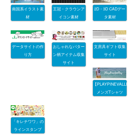
南国系イラスト素
王冠・クラウンア
2D・3D CADデー
材
イコン素材
タ素材
データサイトの作
おしゃれなパター
文房具ギフト収集
り方
ン柄アイテム収集
サイト
サイト
【PLAYPINEVALLEY
メンズTシャツ
「キレチワワ」の
ラインスタンプ