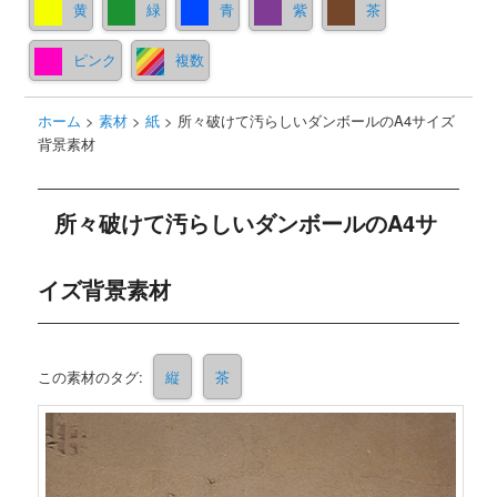
黄
緑
青
紫
茶
ピンク
複数
ホーム
>
素材
>
紙
>
所々破けて汚らしいダンボールのA4サイズ
背景素材
所々破けて汚らしいダンボールのA4サ
イズ背景素材
この素材のタグ:
縦
茶