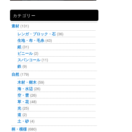
カテゴリー
素材
(131)
レンガ・ブロック・石
(36)
生地・布・毛糸
(43)
紙
(31)
ビニール
(2)
スパンコール
(11)
鉄
(9)
自然
(179)
木材・樹木
(59)
海・水辺
(26)
空・雲
(26)
草・花
(48)
光
(25)
道
(2)
土・砂
(4)
柄・模様
(680)