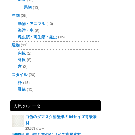
果物
(13)
生物
(35)
動物・アニマル
(10)
海洋・水
(9)
爬虫類・両生類・昆虫
(16)
建物
(11)
内観
(2)
外観
(8)
窓
(2)
スタイル
(28)
枠
(15)
罫線
(13)
人気のデータ
白色のダマスク柄壁紙のA4サイズ背景素
材
23,853ビュー
青い空と雲のA4サイズ背景素材