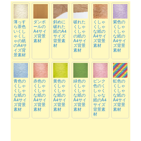
薄っす
ダンボ
斜めに
破れた
くしゃ
紫色の
ら茶色
ールの
破れた
くしゃ
くしゃ
くしゃ
いくし
A4サイ
紙のA4
くしゃ
な紙の
くしゃ
ゃくし
ズ背景
サイズ
の紙の
A4サイ
な紙の
ゃの紙
素材
背景素
A4サイ
ズ背景
A4サイ
のA4サ
材
ズ背景
素材
ズ背景
イズ背
素材
素材
景素材
青色の
赤色の
黄色の
緑色の
ピンク
虹色の
くしゃ
くしゃ
くしゃ
くしゃ
色のく
くしゃ
くしゃ
くしゃ
くしゃ
くしゃ
しゃく
くしゃ
な紙の
な紙の
な紙の
な紙の
しゃな
な紙の
A4サイ
A4サイ
A4サイ
A4サイ
紙のA4
A4サイ
ズ背景
ズ背景
ズ背景
ズ背景
サイズ
ズ背景
素材
素材
素材
素材
背景素
素材
材