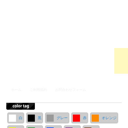
ウンロ
ードサ
イト
メインメニュー
ホーム
ご利用規約
お問合わせフォーム
メインコンテンツへ移動
サブコンテンツへ移動
白
黒
グレー
赤
オレンジ