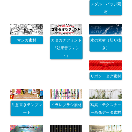
メダル・バッジ素
材
マンガ素材
カタカナフォント
水の素材（切り抜
『効果音フォン
き）
ト』
リボン・タグ素材
注意書きテンプレ
イラレブラシ素材
写真・テクスチャ
ート
ー画像データ素材