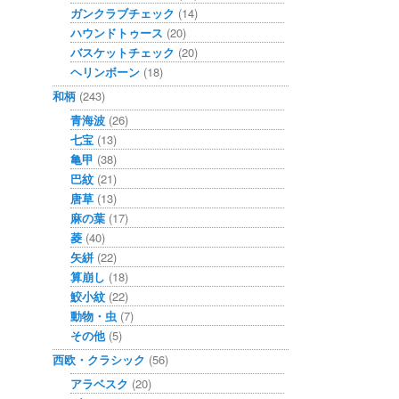
ガンクラブチェック
(14)
ハウンドトゥース
(20)
バスケットチェック
(20)
ヘリンボーン
(18)
和柄
(243)
青海波
(26)
七宝
(13)
亀甲
(38)
巴紋
(21)
唐草
(13)
麻の葉
(17)
菱
(40)
矢絣
(22)
算崩し
(18)
鮫小紋
(22)
動物・虫
(7)
その他
(5)
西欧・クラシック
(56)
アラベスク
(20)