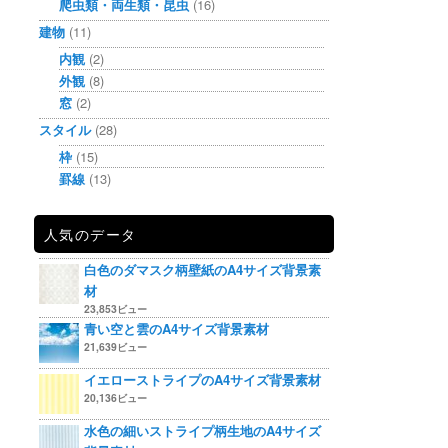
爬虫類・両生類・昆虫
(16)
建物
(11)
内観
(2)
外観
(8)
窓
(2)
スタイル
(28)
枠
(15)
罫線
(13)
人気のデータ
白色のダマスク柄壁紙のA4サイズ背景素
材
23,853ビュー
青い空と雲のA4サイズ背景素材
21,639ビュー
イエローストライプのA4サイズ背景素材
20,136ビュー
水色の細いストライプ柄生地のA4サイズ