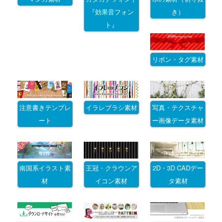
『効果音フォン
き）
ト』
リボン・タグ素材
注意書きテンプレ
イラレブラシ素材
写真・テクスチャ
ート
ー画像データ素材
南国系イラスト素
王冠・クラウンア
2D・3D CADデー
材
イコン素材
タ素材