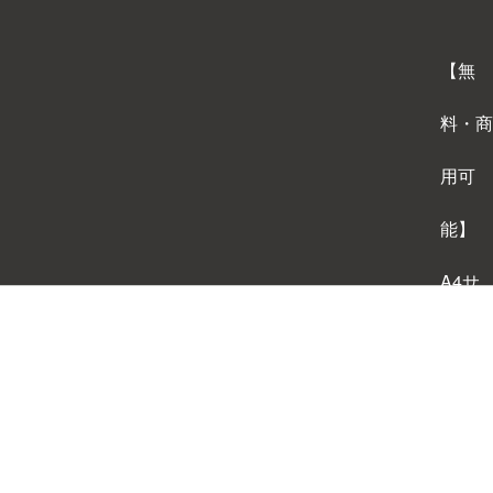
【無
料・商
用可
能】
A4サ
イズ
背景テ
ンプレ
ートダ