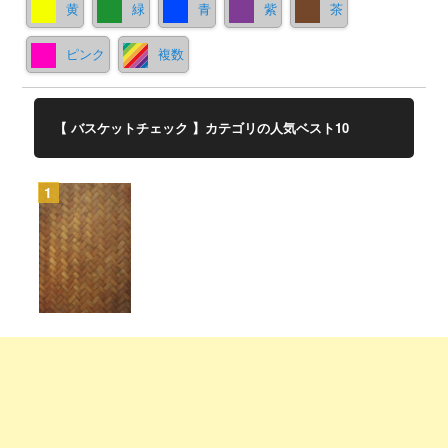
黄
緑
青
紫
茶
ピンク
複数
【 バスケットチェック 】カテゴリの人気ベスト10