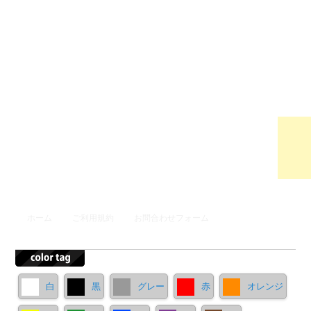
ウンロ
ードサ
イト
メインメニュー
ホーム
ご利用規約
お問合わせフォーム
メインコンテンツへ移動
サブコンテンツへ移動
白
黒
グレー
赤
オレンジ